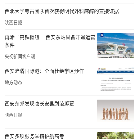
汉阴县城关镇和新城社区对安全生产责任落实
西北大学考古团队首次获得明代外科麻醉的直接证据
和年末岁首安全生产大排查、大检查“百日攻
陕西日报
坚战”情况进行督导检查。
再添“高铁枢纽” 西安东站具备开通运营
条件
责任编辑：白睿祺 李晓庆
央视新闻客户端
西安浐灞国际港：全面杜绝学区炒作
地方动态
西安东郊发现唐长安县尉范凝墓
陕西日报
西安多项服务举措护航高考