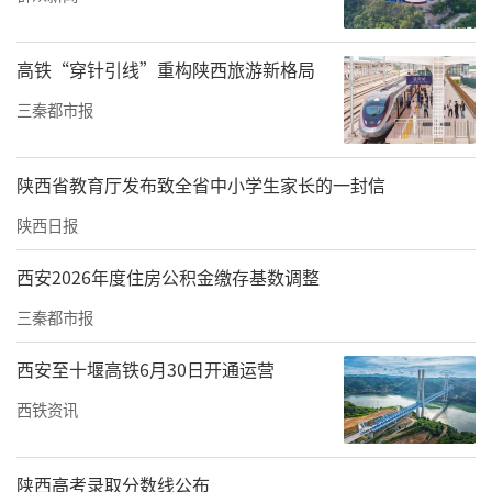
高铁“穿针引线”重构陕西旅游新格局
三秦都市报
汉阴县矿山应急救援队以县消防救援大队为依
托，整合辖区内规模较大的3家非煤矿山企业应
陕西省教育厅发布致全省中小学生家长的一封信
急资源，以“政府引导、企业出资，专兼结
陕西日报
合、联合建队，平时训练、注重协同，紧急救
西安2026年度住房公积金缴存基数调整
援、快速响应”的思路组建。矿山应急救援队
三秦都市报
共有30人，其中由县消防救援大队招聘专职队
员7人，企业兼职队员23人。应急救援队遵循谁
西安至十堰高铁6月30日开通运营
受益谁出资的原则，由县人民政府适当补助，
西铁资讯
辖区8家非煤矿山企业联合出资，保障矿山应急
救援队人员、装备和日常运行。专职队员在消
陕西高考录取分数线公布