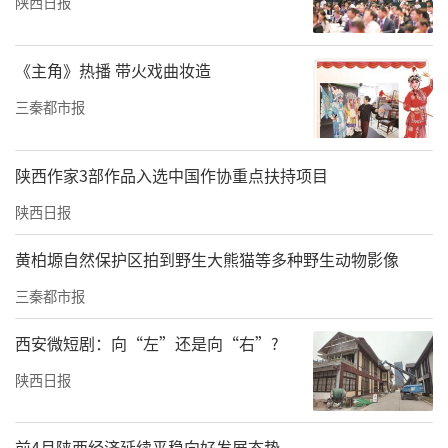
陕西日报
《主角》热播 带火戏曲妆造
三秦都市报
陕西作家3部作品入选中国作协重点扶持项目
陕西日报
黄柏塬自然保护区拍到野生大熊猫等多种野生动物影像
三秦都市报
西安微短剧：向“左”还是向“右”?
陕西日报
前4月陕西经济延续平稳向好发展态势