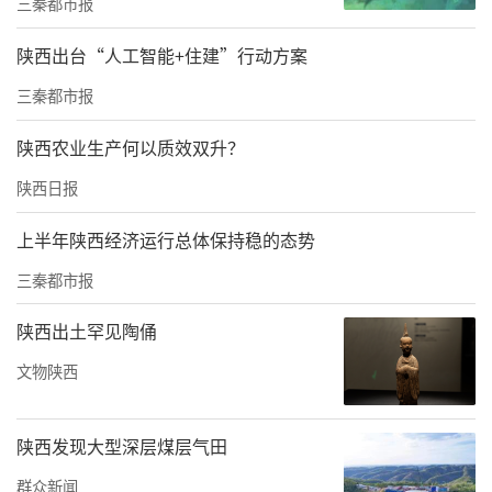
三秦都市报
组建成立，是提升应急救援能力、建立健全应
急救援体系的重大举措。应急救援队伍要认真
陕西出台“人工智能+住建”行动方案
贯彻落实“人民至上、生命至上”理念，在加
三秦都市报
强队伍建设的基础上，进一步强化业务培训和
陕西农业生产何以质效双升？
实战演练，不断提高实战能力和水平，各级各
部门各单位要加强协作配合，大力支持应急救
陕西日报
援工作。
上半年陕西经济运行总体保持稳的态势
三秦都市报
陕西出土罕见陶俑
文物陕西
陕西发现大型深层煤层气田
群众新闻