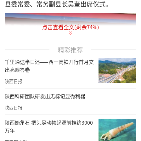
县委常委、常务副县长吴奎出席仪式。
点击查看全文(剩余
74
%)
精彩推荐
千里通途半日还——西十高铁开行首月交
出亮眼答卷
陕西日报
陕西科研团队研发出无标记显微利器
陕西日报
陕西始角石 把头足动物起源前推约3000
万年
吴奎在致辞中指出，汉阴县矿山应急救援队的