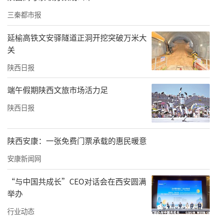
防救援大队训练，兼职队员在矿驻训，制定训
三秦都市报
练计划，定期培训并到矿山开展联合演练，每
季度开展矿山消防安全检查。
延榆高铁文安驿隧道正洞开挖突破万米大
关
陕西日报
端午假期陕西文旅市场活力足
陕西日报
陕西安康：一张免费门票承载的惠民暖意
安康新闻网
“与中国共成长”CEO对话会在西安圆满
举办
行业动态
仪式开始前，市应急管理局局长乐荣还带队到