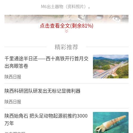
M6出土器物（资料照片）。
点击查看全文(剩余
81
%)
精彩推荐
千里通途半日还——西十高铁开行首月交
出亮眼答卷
陕西日报
陕西科研团队研发出无标记显微利器
规划六路发现的唐代墓地全景（资料照片）。本组照片均由中国社
陕西日报
会科学院考古研究所提供
陕西始角石 把头足动物起源前推约3000
12月11日，记者从省文物局获悉：西咸新区沣
万年
东新城规划六路发现一处经过规划的唐代墓