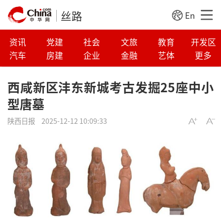
丝路
En
资讯
党建
社会
文旅
教育
开发区
汽车
房建
企业
金融
艺体
更多
西咸新区沣东新城考古发掘25座中小
型唐墓
陕西日报
2025-12-12 10:09:33