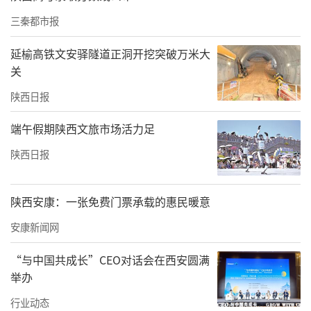
重，未发现人骨和随葬品。
三秦都市报
中国社会科学院考古研究所工作人员介绍，此
延榆高铁文安驿隧道正洞开挖突破万米大
关
次发现的唐代墓地位于唐长安城西部略偏北约3
陕西日报
公里处，属于中小型墓葬，且25座唐代墓葬中
只有3组有打破关系，因此推断墓地应经过规
端午假期陕西文旅市场活力足
划。考古人员根据出土器物和墓葬形制推测，
陕西日报
墓葬的年代为唐初至唐代中晚期，以中晚期墓
葬为主，延续时间长。该处墓地的发现，为深
陕西安康：一张免费门票承载的惠民暖意
化隋唐长安城中小型墓葬的研究提供了重要资
安康新闻网
料。
（记者 赵茁轶）
“与中国共成长”CEO对话会在西安圆满
来源：陕西日报
举办
责任编辑：白睿祺 赵森
行业动态