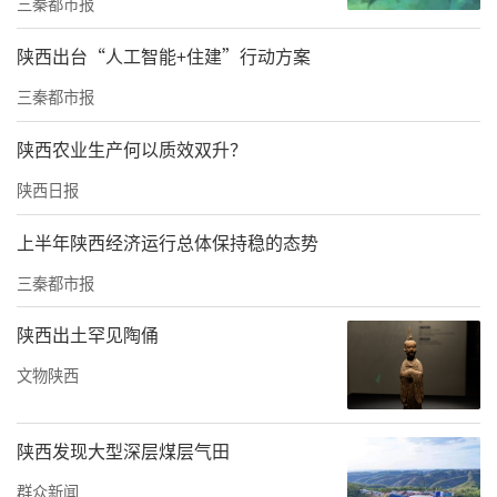
三秦都市报
地，共发掘26座墓葬、5个灰坑和1个水井。墓
葬除1座年代不详外，其余均为唐代墓葬。
陕西出台“人工智能+住建”行动方案
今年9月至11月，中国社会科学院考古研究所丰
三秦都市报
镐队对前期考古勘探发现的遗迹进行了发掘，2
陕西农业生产何以质效双升？
5座唐代墓葬中有2座砖室墓、22座土洞墓、1座
陕西日报
竖穴土坑墓和1座形制不详的墓葬。
上半年陕西经济运行总体保持稳的态势
这些墓葬中，M5为斜坡墓道单天井单砖室墓，
三秦都市报
因被严重盗扰，未发现葬具和人骨。M5共出土
器物19件，有铜镜1件、开元通宝1枚、残铜饰1
陕西出土罕见陶俑
件、陶动物俑4件、陶人物俑7件、陶瓶1件、陶
文物陕西
塔式罐底座和盖各2件。
陕西发现大型深层煤层气田
M6为斜坡墓道单天井单土洞室墓，由墓道、过
洞、天井、甬道和墓室5部分组成。墓室呈长方
群众新闻