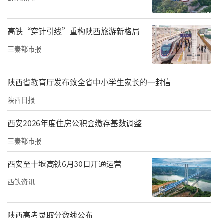
形，扰乱严重，西侧发现残留长方形棺痕，未
发现人骨。M6共出土器物21件，有陶人物俑15
高铁“穿针引线”重构陕西旅游新格局
件、陶骑马俑2件、陶武士俑2件、陶器盖1件和
三秦都市报
残陶器1件。
陕西省教育厅发布致全省中小学生家长的一封信
M22为斜坡墓道单土洞室墓，由墓道和墓室两部
分组成。墓室平面略呈梯形，顶部被破坏，应
陕西日报
为土洞拱顶式。墓室西侧发现一具人骨，保存
西安2026年度住房公积金缴存基数调整
较好，经初步鉴定为一成年女性。该墓被盗
三秦都市报
扰，只出土陶罐1件、贝壳1件和乾元重宝铜钱1
枚。
西安至十堰高铁6月30日开通运营
西铁资讯
M12为竖井式带台阶墓道单土洞室墓，由墓道、
甬道、墓室3部分组成。墓室平面略呈梯形，南
陕西高考录取分数线公布
宽北窄，应为拱顶，顶部被破坏。因被盗扰严