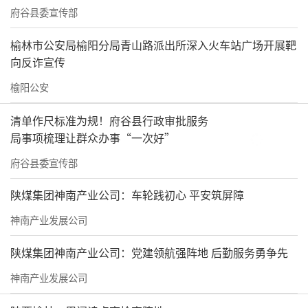
府谷县委宣传部
榆林市公安局榆阳分局青山路派出所深入火车站广场开展靶
向反诈宣传
榆阳公安
清单作尺标准为规！府谷县行政审批服务
局事项梳理让群众办事“一次好”
府谷县委宣传部
陕煤集团神南产业公司：车轮践初心 平安筑屏障
神南产业发展公司
陕煤集团神南产业公司：党建领航强阵地 后勤服务勇争先
神南产业发展公司