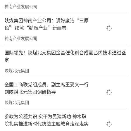
神南产业发展公司
陕煤集团神南产业公司：调好廉洁“三原
色” 绘就“勤廉产业”新画卷
神南产业发展公司
国际领先！陕煤北元集团金基催化剂合成氯乙烯技术通过鉴
定
陕煤北元集团
全国工商联党组成员、副主席王受文一行
到陕煤北元集团调研指导
陕煤北元集团
参政为公凝共识 实干为民建新功 神木职
院扎实推进新时代统战主题教育走深走实