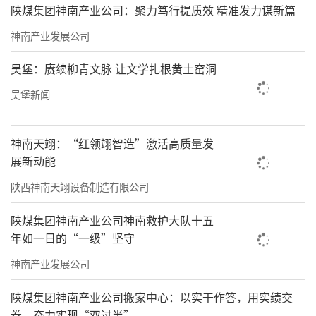
陕煤集团神南产业公司：聚力笃行提质效 精准发力谋新篇
神南产业发展公司
吴堡：赓续柳青文脉 让文学扎根黄土窑洞
吴堡新闻
神南天翊：“红领翊智造”激活高质量发
展新动能
陕西神南天翊设备制造有限公司
​陕煤集团神南产业公司神南救护大队十五
年如一日的“一级”坚守
神南产业发展公司
陕煤集团神南产业公司搬家中心：以实干作答，用实绩交
卷，奋力实现“双过半”