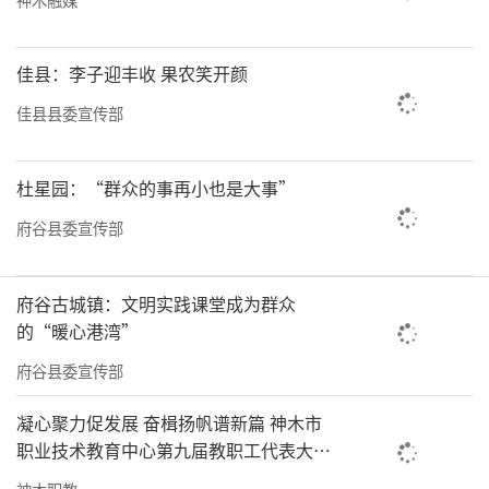
佳县：李子迎丰收 果农笑开颜
佳县县委宣传部
杜星园：“群众的事再小也是大事”
府谷县委宣传部
府谷古城镇：文明实践课堂成为群众
的“暖心港湾”
府谷县委宣传部
凝心聚力促发展 奋楫扬帆谱新篇 神木市
职业技术教育中心第九届教职工代表大会
第二次会议隆重召开