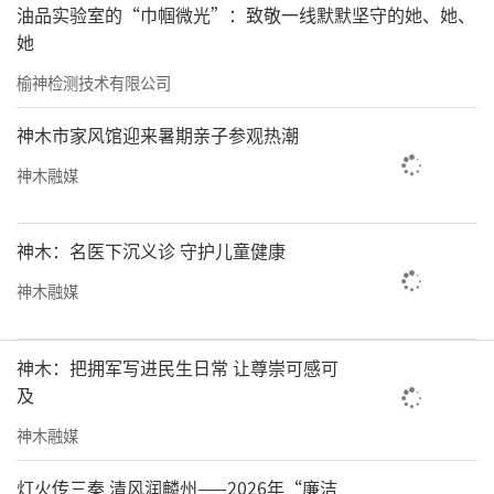
油品实验室的“巾帼微光”：致敬一线默默坚守的她、她、
她
榆神检测技术有限公司
神木市家风馆迎来暑期亲子参观热潮
神木融媒
神木：名医下沉义诊 守护儿童健康
神木融媒
神木：把拥军写进民生日常 让尊崇可感可
及
神木融媒
灯火传三秦 清风润麟州——2026年“廉洁