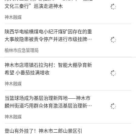
文化三秦行”巡演走进神木
神木融媒
陕西华电榆横煤电小纪汗煤矿因存在的重
大事故隐患被责令停产并进行市级挂牌督
办
榆林市应急管理局
神木市店塔镇石拉沟村：智能大棚孕育新
希望 小番茄挂满增收
神木融媒
当篮球场成为基层治理新阵地——神木市
麟州街道巧用群众体育激活基层治理新动
能
神木融媒
登山有外挂了！神木市二郎山景区引