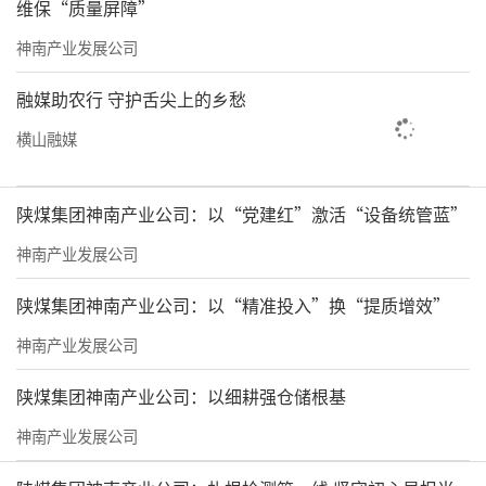
维保“质量屏障”
神南产业发展公司
融媒助农行 守护舌尖上的乡愁
横山融媒
陕煤集团神南产业公司：以“党建红”激活“设备统管蓝”
神南产业发展公司
陕煤集团神南产业公司：以“精准投入”换“提质增效”
神南产业发展公司
陕煤集团神南产业公司：以细耕强仓储根基
神南产业发展公司