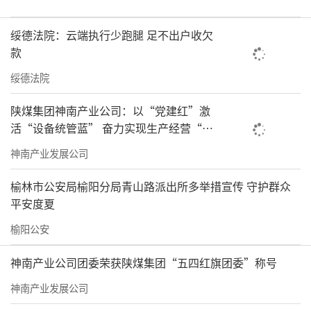
绥德法院：云端执行少跑腿 足不出户收欠
款
绥德法院
陕煤集团神南产业公司：以“党建红”激
活“设备统管蓝” 奋力实现生产经营“双
过半”
神南产业发展公司
榆林市公安局榆阳分局青山路派出所多举措宣传 守护群众
平安度夏
榆阳公安
神南产业公司团委荣获陕煤集团“五四红旗团委”称号
神南产业发展公司