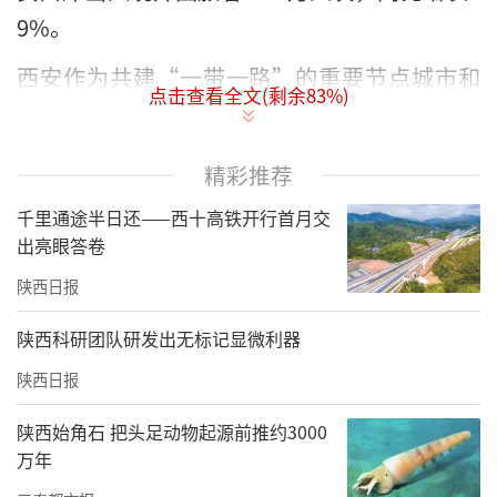
9%。
西安作为共建“一带一路”的重要节点城市和
点击查看全文(剩余
83
%)
对外开放的空中枢纽，开放活力持续迸发。数
据显示，2025年，陕西边检总站累计查验西安
精彩推荐
口岸出入境人员206万人次，同比增长47%。其
千里通途半日还——西十高铁开行首月交
中，查验内地居民136万人次、港澳台居民12.4
出亮眼答卷
万人次、外国人57.7万人次，同比分别增长3
陕西日报
3%、62%、89%。
陕西科研团队研发出无标记显微利器
陕西边检总站边防检查处处长吕斌介绍，2025
年西安口岸入境外籍人员突破28万人次，同比
陕西日报
增长94%，其中超七成旅客通过单方面免签、
陕西始角石 把头足动物起源前推约3000
互免签证等便利化政策入境。签证政策优化与
万年
出入境管理服务创新，直接推动了人员往来便