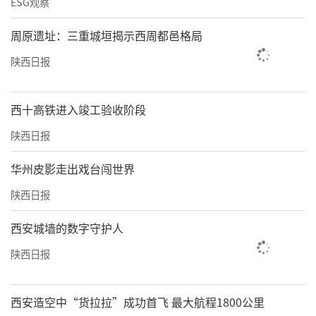
ESG观察
周原遗址：三重城垣揭示西周都邑格局
陕西日报
西十高铁进入竣工验收阶段
陕西日报
华州皮影走出戏台闯世界
陕西日报
西安城墙的数字守护人
陕西日报
西安造空中“货拉拉”成功首飞 最大航程1800公里