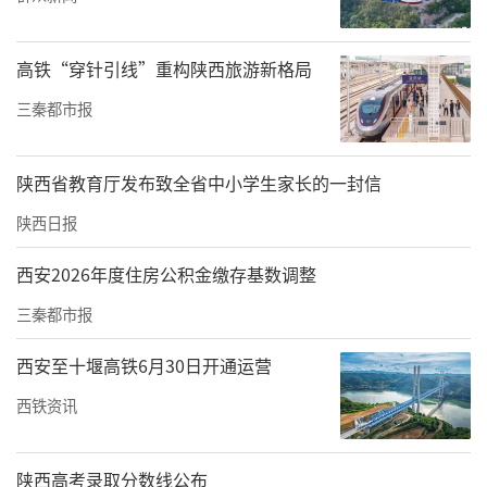
杜尚别、哈萨克斯坦奇姆肯特、土耳其伊斯坦
布尔等航线，西安至中西亚航点布局持续完
高铁“穿针引线”重构陕西旅游新格局
善。“空中丝路”不断织密，让西安与世界的
联结更为紧密。西安口岸往来中亚国家人员、
三秦都市报
航班查验量同比分别增长56%、19%，充分体
现了共建“一带一路”倡议下的经贸人文交流
陕西省教育厅发布致全省中小学生家长的一封信
活力。
陕西日报
客运航班持续增长的同时，货运航班的增长也
西安2026年度住房公积金缴存基数调整
十分显著。2025年，西安口岸出入境航班超1.4
三秦都市报
万架次，同比增长46%。其中，客运航班1.2万
西安至十堰高铁6月30日开通运营
余架次、货运航班1700余架次，同比分别增长4
6%、78%。边检部门对部分重点货运航线实
西铁资讯
施“优先查验、快速通关”，在保障安全管控
的同时提升供应链效率，助力陕西构建“东西
陕西高考录取分数线公布