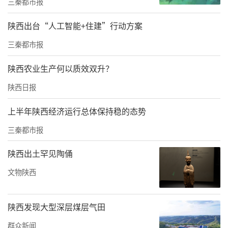
三秦都市报
利化。
陕西出台“人工智能+住建”行动方案
2025年，随着西安咸阳国际机场T5航站楼启
三秦都市报
用，西安口岸查验环境大幅提升。T5航站楼出
陕西农业生产何以质效双升？
入境候检面积扩大至6500平方米，人工与快捷
查验通道各增至36条；边检部门同步推出6项便
陕西日报
民利企举措，上线“陕西边检信息填报系
上半年陕西经济运行总体保持稳的态势
统”，约40%的外籍旅客实现“线上预填、线
三秦都市报
下速核”，申报效率提高40%；通过推广新一
陕西出土罕见陶俑
代生物识别快捷通道，符合条件的旅客平均通
关时间缩短至10秒以内，整体通关效率显著提
文物陕西
升。
陕西发现大型深层煤层气田
2025年，西安咸阳国际机场新增至塔吉克斯坦
群众新闻