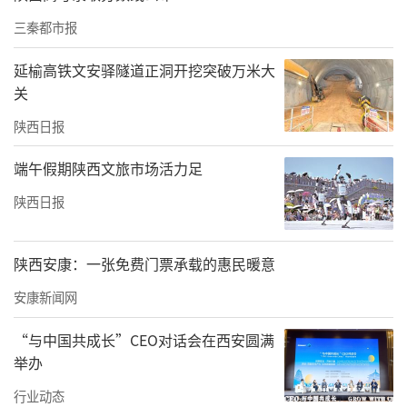
互济、内外联动”的开放新格局。
三秦都市报
“西安口岸客货运输‘双增长’态势稳固，枢
延榆高铁文安驿隧道正洞开挖突破万米大
关
纽辐射功能持续增强。”吕斌表示，边检部门
将聚焦空港口岸功能提升，持续优化边检查验
陕西日报
流程，以严密管控与高效服务进一步推动陕西
端午假期陕西文旅市场活力足
高水平对外开放。
（记者 霍海澎）
陕西日报
责任编辑：白睿祺 赵森
陕西安康：一张免费门票承载的惠民暖意
安康新闻网
“与中国共成长”CEO对话会在西安圆满
举办
行业动态