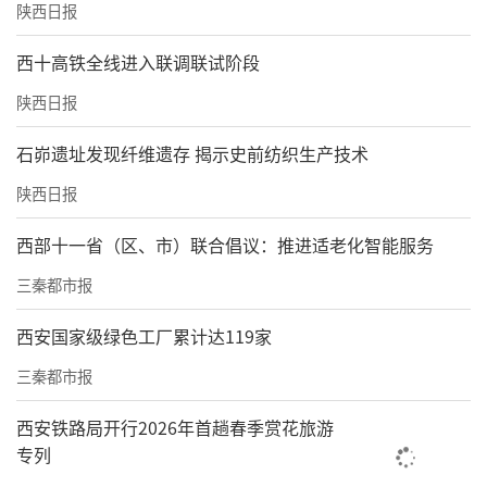
陕西日报
西十高铁全线进入联调联试阶段
陕西日报
石峁遗址发现纤维遗存 揭示史前纺织生产技术
陕西日报
西部十一省（区、市）联合倡议：推进适老化智能服务
三秦都市报
西安国家级绿色工厂累计达119家
三秦都市报
西安铁路局开行2026年首趟春季赏花旅游
专列