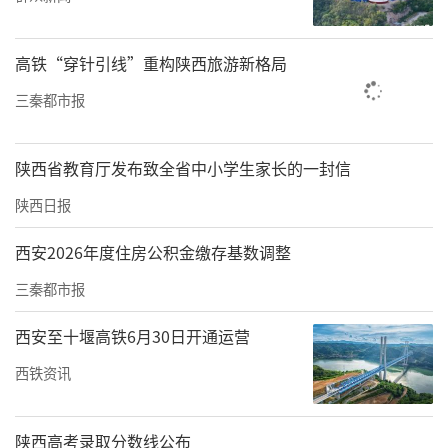
持高速增长，限上单位通过公共网络实现的零
售额同比增长25.3%，增速高于限上单位消费品
高铁“穿针引线”重构陕西旅游新格局
零售额17.2个百分点。
三秦都市报
总的来看，1-11月，各项宏观政策持续显效，
全省经济运行延续平稳向好的发展态势。陕西
陕西省教育厅发布致全省中小学生家长的一封信
省统计局相关人员表示，推动经济运行持续向
陕西日报
好仍需不断加力，持续扩大内需，优化供给，
做优增量，盘活存量，着力稳就业、稳企业、
西安2026年度住房公积金缴存基数调整
稳市场、稳预期，推动经济实现质的有效提升
三秦都市报
和量的合理增长。
（记者 张维）
西安至十堰高铁6月30日开通运营
来源：三秦都市报
西铁资讯
责任编辑：白睿祺 赵森
陕西高考录取分数线公布