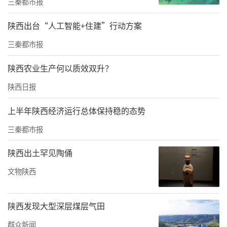
三秦都市报
术服务业民间投资增长21.0%，交通运输、仓储
和邮政业民间投资增长36.1%。
陕西出台“人工智能+住建”行动方案
三秦都市报
消费市场较快增长，以旧换新政策持续显效。1-
11月，全省限额以上企业（单位）消费品零售
陕西农业生产何以质效双升？
额同比增长8.1%，其中，商品零售额同比增长
陕西日报
8.7%，餐饮收入增长1.6%。基本生活类商品增
上半年陕西经济运行总体保持稳的态势
势良好，粮油、食品类商品零售额同比增长12.
三秦都市报
6%，烟酒类增长13.0%。消费品以旧换新政策
持续显效，家用电器和音像器材类商品同比增
陕西出土罕见陶俑
长35.4%，其中能效等级为1级和2级的商品增
文物陕西
长65.8%；通讯器材类商品零售额增长37.2%，
其中智能手机增长60.0%；汽车类商品增长7.
陕西发现大型深层煤层气田
0%，其中新能源汽车增长34.8%。网上零售保
群众新闻