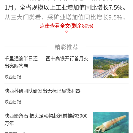
1月，全省规模以上工业增加值同比增长7.5%。
从三大门类看，采矿业增加值同比增长9.5%，
点击查看全文(剩余
80
%)
制造业增长5.4%，电力、热力、燃气及水的生
产供应业增长4.6%。从产品产量看，原煤产量
同比增长2.6%，天然气增长5.0%；太阳能电池
精彩推荐
产量增长11.0%，变压器增长24.1%，发动机增
千里通途半日还——西十高铁开行首月交
长47.2%。
出亮眼答卷
陕西日报
投资结构持续优化，工业投资带动有力，同比
增长12.7%，高于全部投资增速14个百分点；
陕西科研团队研发出无标记显微利器
其中，制造业投资增长14.3%，工业技改投资增
陕西日报
长20.9%。民间投资保持增长，同比增长4.
陕西始角石 把头足动物起源前推约3000
8%，高于全部投资6.1个百分点；其中，制造业
万年
民间投资增长11.3%,信息传输、软件和信息技