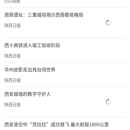
ESG观察
周原遗址：三重城垣揭示西周都邑格局
陕西日报
西十高铁进入竣工验收阶段
陕西日报
华州皮影走出戏台闯世界
陕西日报
西安城墙的数字守护人
陕西日报
西安造空中“货拉拉”成功首飞 最大航程1800公里