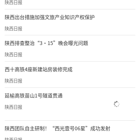
陕西日报
​陕西出台措施加强文旅产业知识产权保护
陕西日报
陕西排查整治“3·15”晚会曝光问题
陕西日报
西十高铁4座新建站房装修完成
陕西日报
延榆高铁苗山1号隧道贯通
陕西日报
陕西团队自主研制！“西光壹号06星”成功发射
陕西日报