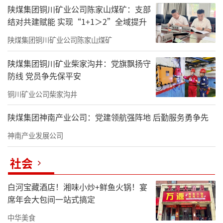
陕煤集团铜川矿业公司陈家山煤矿：支部
结对共建赋能 实现“1+1＞2”全域提升
陕煤集团铜川矿业公司陈家山煤矿
陕煤集团铜川矿业柴家沟井：党旗飘扬守
防线 党员争先保平安
铜川矿业公司柴家沟井
陕煤集团神南产业公司：党建领航强阵地 后勤服务勇争先
神南产业发展公司
社会
白河宝藏酒店！湘味小炒+鲜鱼火锅！宴
席年会大包间一站式搞定
中华美食