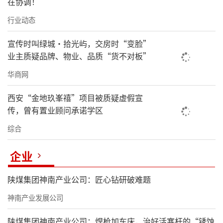
在协调！
行业动态
宣传时叫绿城·拾光屿，交房时“变脸”
业主质疑品牌、物业、品质“货不对板”
华商网
西安“金地玖峯禧”项目被质疑虚假宣
传，曾有置业顾问承诺学区
综合
企业
陕煤集团神南产业公司：匠心钻研破难题
神南产业发展公司
陕煤集团神南产业公司：焊枪加车床，治好活塞杆的“锈蚀