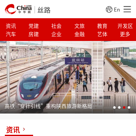
丝路
En
资讯
党建
社会
文旅
教育
开发区
汽车
房建
企业
金融
艺体
更多
高铁“穿针引线”重构陕西旅游新格局
资讯