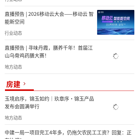
直播预告 | 2026移动云大会——移动云 智
能新空间
行业动态
直播预告 | 寻味丹霞，膳养千年！首届江
山乌骨鸡药膳大赛！
地方动态
房建
玉境启序，锦玉如约｜玖章序・锦玉产品
发布会圆满举行
地方动态
中建一局一项目完工4年多，仍拖欠农民工工资？回复：正