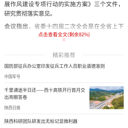
展作风建设专项行动的实施方案》三个文件，
研究贯彻落实意见。
会议指出
，省委十四届二次全会是在全省上下
点击查看全文(剩余
82
%)
奋进新征程、建功新时代，喜迎党的二十大之
际召开的重要会议。全会通过的三个文件，充
分彰显了省委驰而不息抓作风建设的鲜明态度
精彩推荐
和坚定决心，对动员全省干部群众奋力谱写陕
国防部征兵办公室印发征兵工作人员职业道德准则
西高质量发展新篇章具有重要意义。
中国军号
会议强调，
开展作风建设专项行动是省委落实
千里通途半日还——西十高铁开行首月交
习近平总书记关于作风建设重要指示作出的决
出亮眼答卷
策部署，是推进清廉陕西建设的重要举措。应
陕西日报
急管理工作事关经济社会稳定发展大局和人民
陕西科研团队研发出无标记显微利器
生命财产安全，责任重大、任务艰巨，需要以