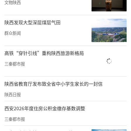
要切实担负起第一责任人职责，把作风建设紧
文物陕西
抓在手，靠前指挥、亲自推动。班子成员要落
实“一岗双责”，带头参加各项活动，抓好分
陕西发现大型深层煤层气田
管处室单位活动开展。各处室单位要按照厅里
群众新闻
的统一安排部署，督促党员干部深入查摆问
题，扎实做好整改。会议要求要统筹一体推
高铁“穿针引线”重构陕西旅游新格局
进，以作风建设成效助推高质量安全服务保
三秦都市报
障。一要坚持“不敢、不能、不想”同时发
力、同向发力、综合发力、持续发力，扎实开
陕西省教育厅发布致全省中小学生家长的一封信
展作风建设专项行动。二要与安全生产领域作
陕西日报
风整治有机结合。三要与纪律教育学习宣传月
西安2026年度住房公积金缴存基数调整
活动有机结合。四要以抓重点工作落实促作
风、以作风建设成效保障工作落实。要通过作
三秦都市报
风建设专项行动的具体实施，通过三个方面的