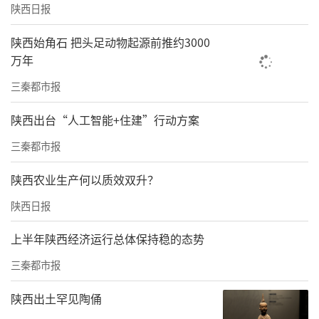
陕西日报
过硬的作风做保障。全厅党员干部要充分认识
作风建设对于搞好应急管理工作的重要性、紧
陕西始角石 把头足动物起源前推约3000
迫性，增强责任感和使命感，按照省委书记刘
万年
国中在省委十四届二次全会提出的“对党忠
三秦都市报
诚、担当尽责、一心为民、勤学善做、真抓实
陕西出台“人工智能+住建”行动方案
干、清正廉洁”要求，大力改进和加强作风，
三秦都市报
把“勤快严实精细廉”作风体现在工作中、落
实到行动上。
陕西农业生产何以质效双升？
陕西日报
会议要求，
厅党委要把开展专项行动作为履行
全面从严治党主体责任的重要任务，以落实省
上半年陕西经济运行总体保持稳的态势
委清廉陕西建设的意见和强化激励约束推动作
三秦都市报
风建设的若干措施为主要抓手，紧密结合实际
陕西出土罕见陶俑
作出安排部署，认真推进工作落实。党委书记