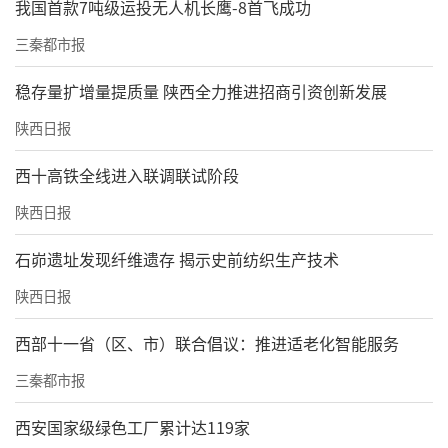
我国首款7吨级运投无人机长鹰-8首飞成功
三秦都市报
稳存量扩增量提质量 陕西全力推进招商引资创新发展
陕西日报
西十高铁全线进入联调联试阶段
陕西日报
石峁遗址发现纤维遗存 揭示史前纺织生产技术
陕西日报
西部十一省（区、市）联合倡议：推进适老化智能服务
三秦都市报
西安国家级绿色工厂累计达119家