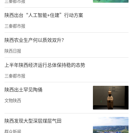
三秦都市报
现场进行检查。经调查，当事人叶某在未办理
陕西出台“人工智能+住建”行动方案
营业执照的情况下，擅自在杨凌某酒店宴会厅
聚集有20余名老年人在现场观看演示关于净水
三秦都市报
机使用的宣传视频，发放宣传彩页并销售净水
陕西农业生产何以质效双升？
机。
陕西日报
【处置结果】
上半年陕西经济运行总体保持稳的态势
当事人的行为违反了《无证无照经营查处办
三秦都市报
法》第二条、第六条的规定，2022年4月1日杨
陕西出土罕见陶俑
凌示范区市场监督管理局根据《无证无照经营
文物陕西
查处办法》第十三条的规定，对当事人作出罚
款人民币一万元整的行政处罚。
陕西发现大型深层煤层气田
【提醒警示】
群众新闻