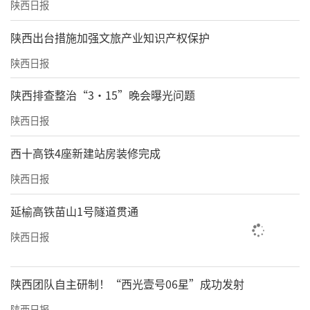
陕西日报
​陕西出台措施加强文旅产业知识产权保护
陕西日报
陕西排查整治“3·15”晚会曝光问题
陕西日报
西十高铁4座新建站房装修完成
陕西日报
延榆高铁苗山1号隧道贯通
陕西日报
陕西团队自主研制！“西光壹号06星”成功发射
陕西日报