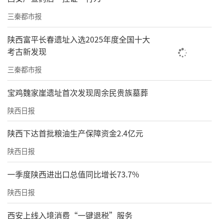
三秦都市报
陕西富平长春遗址入选2025年度全国十大
考古新发现
三秦都市报
宝鸡魏家崖遗址首次发现周余民贵族墓葬
陕西日报
陕西下达首批粮油生产保障资金2.4亿元
陕西日报
一季度陕西进出口总值同比增长73.7%
陕西日报
西安上线入境消费“一键退税”服务