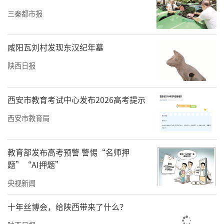
的作用，明示和暗示该食品的治疗作用，涉及
三秦都市报
疾病预防、治疗功能；使用医疗机构、医生的
名义和形象的都属于违法广告。
咸阳瓦刘村发现东汉纪年墓
陕西日报
案例三：陕西某某果业贸易集团供应链管理有
限公司虚假宣传案
西安市教育考试中心发布2026高考提示
西安市教育局
教育部发布高考预警 警惕“名师押
题”“AI押题”
央视新闻
十年丝博会，给陕西带来了什么？