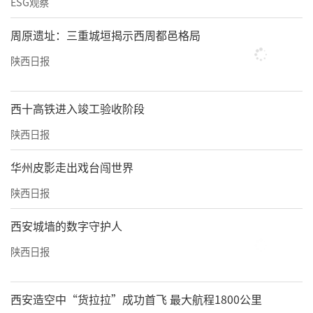
ESG观察
周原遗址：三重城垣揭示西周都邑格局
陕西日报
西十高铁进入竣工验收阶段
陕西日报
华州皮影走出戏台闯世界
陕西日报
西安城墙的数字守护人
陕西日报
西安造空中“货拉拉”成功首飞 最大航程1800公里