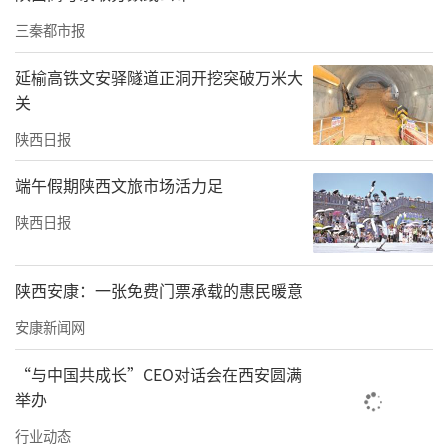
三秦都市报
延榆高铁文安驿隧道正洞开挖突破万米大
关
【案情简介】
陕西日报
2022年9月7日收到陕西省市场监管局稽查局转
端午假期陕西文旅市场活力足
来案件线索移送函，杨凌示范区市场监督管理
陕西日报
局及时安排执法人员对某某农牧科技发展有限
责任公司发布违法广告的相关情况进行核查。
陕西安康：一张免费门票承载的惠民暖意
【处置结果】
安康新闻网
经查，某某农牧科技发展有限责任公司于2022
“与中国共成长”CEO对话会在西安圆满
举办
年1月6日与四川熊猫梦工场传媒有限公司签订
广告发布合同，委托其在四川卫视频道发
行业动态