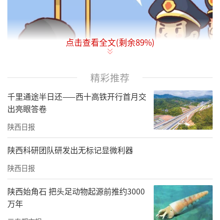
点击查看全文(剩余
89
%)
精彩推荐
千里通途半日还——西十高铁开行首月交
出亮眼答卷
陕西日报
【案情简介】
陕西科研团队研发出无标记显微利器
2022年3月3日，杨凌示范区市场监督管理局接
陕西日报
到群众举报，称有人涉嫌在杨凌某酒店宴会厅
陕西始角石 把头足动物起源前推约3000
聚集20余名老年人进行宣传销售净水机。杨凌
万年
示范区市场监督管理局立即组织执法人员前往