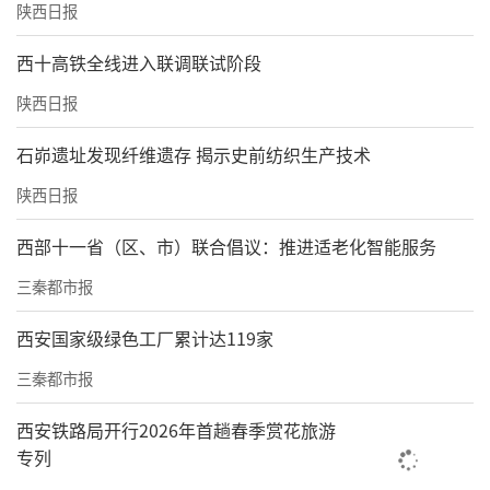
陕西日报
西十高铁全线进入联调联试阶段
陕西日报
石峁遗址发现纤维遗存 揭示史前纺织生产技术
陕西日报
西部十一省（区、市）联合倡议：推进适老化智能服务
三秦都市报
西安国家级绿色工厂累计达119家
三秦都市报
西安铁路局开行2026年首趟春季赏花旅游
专列