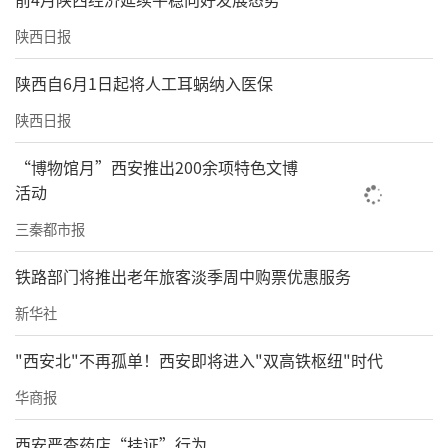
《中华人民共和国行政处罚法》第六条、第二
十八条、第三十二条的规定，杨凌示范区市场
陕西日报
监督管理局向该公司下发《责令改正通知
陕西自6月1日起将人工耳蜗纳入医保
书》，责令予以改正，并对其作出了罚款2000
陕西日报
元的行政处罚。目前该公司已整改到位。
“博物馆月”西安推出200余项特色文博
【提醒警示】
活动
商家发布广告时应注意，除医疗、药品、医疗
三秦都市报
器械广告外，其他任何广告不得使用涉及疾病
铁路部门将推出老年旅客淡季周中购票优惠服务
治疗功能，并不得使用医疗用语或者易使推销
新华社
的商品与药品、医疗器械相混淆的用语。
"西安北"不再孤单！西安即将进入"双高铁枢纽"时代
来源：杨凌市场监管
华商报
责任编辑：瞿永昊 刘书君
西安严查药店“挂证”行为