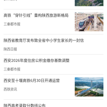
商家通过会议宣传、健康科普讲座、在线网络
视频讲座、免费体验等方式推销产品时，通常
高铁“穿针引线”重构陕西旅游新格局
以老年人为主要销售对象，利用虚假宣传、欺
三秦都市报
诈、高价推销等非法手段进行非法营销。在此
呼吁老年消费者要提高自我防范意识，避免上
陕西省教育厅发布致全省中小学生家长的一封信
当受骗。
陕西日报
案例二：杨凌某某农牧科技发展有限责任公司
西安2026年度住房公积金缴存基数调整
涉嫌违法发布广告案
三秦都市报
西安至十堰高铁6月30日开通运营
西铁资讯
陕西高考录取分数线公布