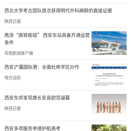
布“多邦康泰牛骨髓肽复合片”广告，该产品
西北大学考古团队首次获得明代外科麻醉的直接证据
为普通食品。2022年1月12日和1月24日各播出
陕西日报
一次，累计播放2次，单次播放费用800元，广
告内容中含有涉及疾病治疗功能的表述，其行
再添“高铁枢纽” 西安东站具备开通运营
条件
为违反了《中华人民共和国广告法》第十七条
央视新闻客户端
的规定，依据《中华人民共和国广告法》第五
十八条的规定，杨凌示范区市场监督管理局对
西安浐灞国际港：全面杜绝学区炒作
该公司下发了责令改正通知书，并对其作出罚
地方动态
款3000元的行政处罚。
【提醒警示】
西安东郊发现唐长安县尉范凝墓
陕西日报
消费者选购产品时切勿轻信商家虚假宣传。食
品广告出现医疗用语或和药品相混淆的用语，
直接、间接宣传治疗作用，借助宣传某些成分
西安多项服务举措护航高考