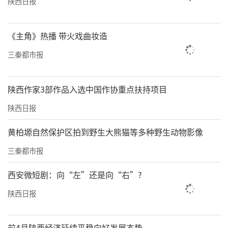
陕西日报
【案情简介】
《主角》热播 带火戏曲妆造
接到12315中心转来线索，2名举报人举报陕西
三秦都市报
某某果业贸易集团供应链管理有限公司在拼多
多平台店铺销售产品时涉嫌虚假宣传，杨凌示
陕西作家3部作品入选中国作协重点扶持项目
范区市场监督管理局立即进行调查处理。
陕西日报
【处置结果】
黄柏塬自然保护区拍到野生大熊猫等多种野生动物影像
陕西某某果业贸易集团供应链管理有限公司在
三秦都市报
拼多多平台店铺销售“黄金蜜瓜”时使用疾病
西安微短剧：向“左”还是向“右”?
治疗功能词语的行为，违反了《中华人民共和
陕西日报
国广告法》第十七条的规定，依据《中华人民
共和国广告法》第五十八条第一款第二项、
前4月陕西经济延续平稳向好发展态势