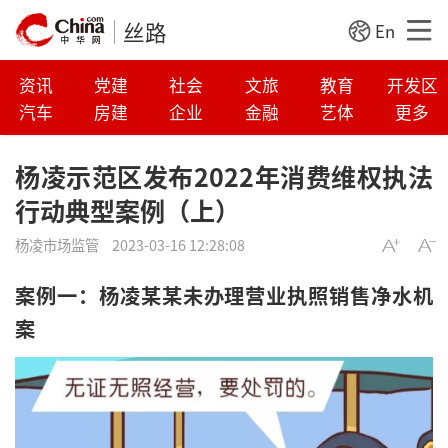
丝路
En
资讯
党建
社会
文旅
教育
开发区
汽车
房建
企业
金融
艺体
更多
杨凌示范区发布2022年消费维权执法
行动典型案例（上）
杨凌市场监管
2023-03-16 12:28:08
案例一：
杨凌某某未办理营业执照销售净水机
案