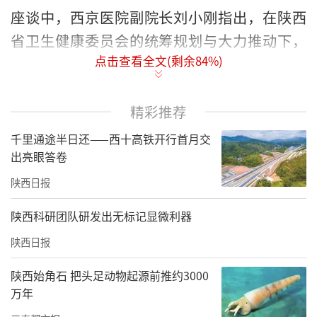
座谈中，西京医院副院长刘小刚指出，在陕西
省卫生健康委员会的统筹规划与大力推动下，
点击查看全文(剩余
84
%)
西京医院与镇巴县委、县政府紧密携手，共同
致力于将部队优质的医疗资源精准输送到镇巴
革命老区。必须充分发挥帮扶专家的“传、
精彩推荐
帮、带”核心作用，让每一位专家都成为扎根
千里通途半日还——西十高铁开行首月交
基层的“根据地”，通过引领一个专业，建设
出亮眼答卷
一个优势学科，实现从“输血”到“造血”的
陕西日报
根本性转变，最终为镇巴锻造一支“带不
陕西科研团队研发出无标记显微利器
走”的高水平医疗人才队伍，以实际行动践行
陕西日报
人民军医为人民的根本宗旨。
陕西始角石 把头足动物起源前推约3000
张文春代表镇巴县委、县政府及全县人民，对
万年
西京医院长期以来的深切关怀与倾力支持表示