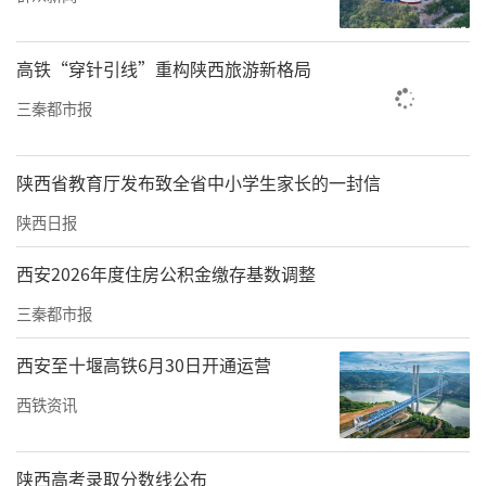
巴人民。
高铁“穿针引线”重构陕西旅游新格局
县卫健局负责人在交流中表示，镇巴县各级医
三秦都市报
疗机构必须牢牢把握这一重大机遇，充分依托
西京医院作为军队顶级三甲医院的资源优势，
陕西省教育厅发布致全省中小学生家长的一封信
着力在人员培训、技术带教、学科建设等方面
深化合作。要确保在对口帮扶期内，实现县域
陕西日报
医疗技术水平的显著提升与医疗安全体系的坚
西安2026年度住房公积金缴存基数调整
实保障，全方位满足人民群众日益增长的健康
三秦都市报
需求，为守护镇巴广大人民群众的身心健康筑
西安至十堰高铁6月30日开通运营
起坚实屏障。
西铁资讯
会谈结束后，张文春一行参观了医院院史陈列
馆、临床技能培训中心和门诊MDT会诊中心，
陕西高考录取分数线公布