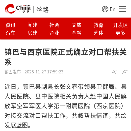
丝路
En
资讯
党建
社会
文旅
教育
开发区
汽车
房建
企业
金融
艺体
更多
镇巴与西京医院正式确立对口帮扶关
系
镇巴发布
2025-11-27 17:59:23
近日，镇巴县副县长张文春带领县卫健局、县
人民医院、县中医院相关负责人赴中国人民解
放军空军军医大学第一附属医院（西京医院）
对接交流对口帮扶工作，共叙帮扶情谊，共绘
发展蓝图。