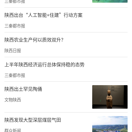
三秦都市报
衷心感谢。他谈到，今年以来，西京医院已连
续派出两批巡回医疗队深入镇巴，开展学术讲
陕西出台“人工智能+住建”行动方案
座、义诊查房等系列活动，让山区群众足不出
三秦都市报
县便能享受到国内顶尖的诊疗服务，真切感受
陕西农业生产何以质效双升？
到了党的温暖与军队的深情。镇巴地处大巴山
陕西日报
腹地，山高路远，群众就医殊为不易。此次在
省卫健委与西京医院的鼎力支持下，双方正式
上半年陕西经济运行总体保持稳的态势
确立对口帮扶关系，这为破解当地群众“看病
三秦都市报
难”问题带来了历史性机遇。镇巴县必将倍加
陕西出土罕见陶俑
珍惜这一宝贵平台，全力做好服务保障，让西
文物陕西
京医院的专家智慧与技术优势在镇巴得到最大
程度的释放。同时，将积极选派本土业务骨干
陕西发现大型深层煤层气田
赴西京医院进修学习，务求将先进的医疗技术
与管理理念“引回来、扎下根”，真正造福镇
群众新闻