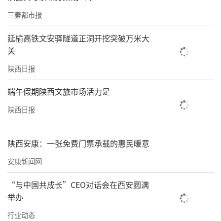
深入学习了西京医院光荣的革命传统、厚重的
三秦都市报
历史积淀与卓越的临床教学体系。
延榆高铁文安驿隧道正洞开挖突破万米大
据悉，为将帮扶工作落到实处，西京医院已计
关
划于12月初，精心选派5名业务技术骨干奔赴镇
陕西日报
巴，开展为期一年的驻点帮扶。此举标志着两
地的医疗协作迈入常态化、深层次的新阶段，
端午假期陕西文旅市场活力足
必将为健康镇巴建设注入强劲动力，续写军民
陕西日报
融合、共护健康的崭新篇章。
陕西安康：一张免费门票承载的惠民暖意
责任编辑：白睿祺 赵森
安康新闻网
“与中国共成长”CEO对话会在西安圆满
举办
行业动态