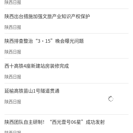
陕西日报
​陕西出台措施加强文旅产业知识产权保护
陕西日报
陕西排查整治“3·15”晚会曝光问题
陕西日报
西十高铁4座新建站房装修完成
陕西日报
延榆高铁苗山1号隧道贯通
陕西日报
陕西团队自主研制！“西光壹号06星”成功发射
陕西日报