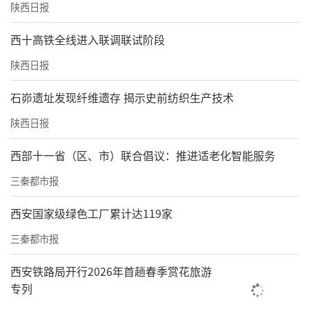
陕西日报
西十高铁全线进入联调联试阶段
陕西日报
石峁遗址发现纤维遗存 揭示史前纺织生产技术
陕西日报
西部十一省（区、市）联合倡议：推进适老化智能服务
三秦都市报
西安国家级绿色工厂累计达119家
三秦都市报
西安铁路局开行2026年首趟春季赏花旅游
专列