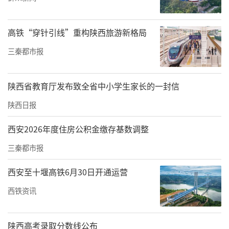
高铁“穿针引线”重构陕西旅游新格局
三秦都市报
陕西省教育厅发布致全省中小学生家长的一封信
李俊强调，
要高度重视，加强责任落实。
从思
陕西日报
想上高度重视防汛工作，紧绷防汛这根弦，坚
决杜绝侥幸心理，密切关注防汛预警和雨情、
西安2026年度住房公积金缴存基数调整
汛情信息预报，严格执行汛期日检查巡查制
三秦都市报
度，进一步夯实各级防汛责任，扎实做好强降
西安至十堰高铁6月30日开通运营
雨应对工作。
要细化实化防汛措施，确保度汛
安全。
切实加强地质灾害隐患点巡查排查，认
西铁资讯
真梳理地质灾害点，做到心中有数。认真完善
应急预案，提前明确转移人员、转移路线和安
陕西高考录取分数线公布