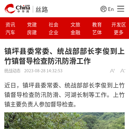
丝路
En
资讯
党建
社会
文旅
教育
开发区
汽车
房建
企业
金融
艺体
更多
镇坪县委常委、统战部部长李俊到上
竹镇督导检查防汛防滑工作
统战动态
2023-08-28 14:32:53
近日，镇坪县委常委、统战部部长李俊到上竹
镇督导检查防汛防滑、河湖长制等工作。上竹
镇主要负责人参加督导检查。