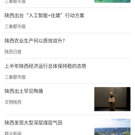
在各村委会召开现场办公会，李俊对防汛工作
三秦都市报
安排部署会议落实，紧急预案、减灾筹备、值
陕西出台“人工智能+住建”行动方案
班值守、防汛安全宣传、重点对象撤离管控、
三秦都市报
重点区域监控责任落实、企业当前生产运行、
干部人员调度和物质储备力量以及雨前排查、
陕西农业生产何以质效双升？
雨中巡查、雨后核查工作等具体情况进行详细
陕西日报
询问、全面了解，听取相关工作安排部署和推
上半年陕西经济运行总体保持稳的态势
进落实情况，进一步部署推进强降雨防范应对
三秦都市报
工作。
陕西出土罕见陶俑
文物陕西
陕西发现大型深层煤层气田
群众新闻