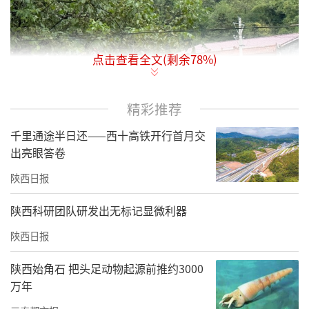
点击查看全文(剩余
78
%)
精彩推荐
千里通途半日还——西十高铁开行首月交
出亮眼答卷
陕西日报
李俊先后到松坪、中心、湘坪、庙坝等村的地
陕西科研团队研发出无标记显微利器
质灾害隐患点实地查看了道路边坡、沟渠等情
陕西日报
况，听取地质灾害点基本情况以及地质灾害隐
患点防范工作情况汇报，要求密切关注沟渠、
陕西始角石 把头足动物起源前推约3000
万年
山体及周边环境变化，加强巡查排查。随后，