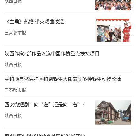
陕西日报
《主角》热播 带火戏曲妆造
三秦都市报
陕西作家3部作品入选中国作协重点扶持项目
陕西日报
黄柏塬自然保护区拍到野生大熊猫等多种野生动物影像
三秦都市报
西安微短剧：向“左”还是向“右”?
陕西日报
前4月陕西经济延续平稳向好发展态势