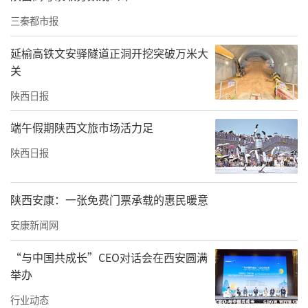
置地点，强调进一步完善“人盯人”防抢撤机
三秦都市报
制。要加强值班值守和应急处置，严格落实24
延榆高铁文安驿隧道正洞开挖突破万米大
小时应急值班值守制度，保持信息联络畅通，
关
做好雨情汛情报送工作。紧盯老幼病残等重点
陕西日报
人群，密切关注重点区域，配足配齐防汛物
端午假期陕西文旅市场活力足
资。
要迅速进入临战状态，宣传排查到位。
通
过入户、播放村喇叭、微信群发等方式，加强
陕西日报
防汛防滑安全宣传工作，把当前汛情和防范措
施传到每家每户，加强联合会商研判和应急响
陕西安康：一张免费门票承载的惠民暖意
应，做好涉险人员、重点人群撤离安置工作，
安康新闻网
确保人员转移过程安全有序，安置地点可靠安
“与中国共成长”CEO对话会在西安圆满
全，确保群众生命安全，确保干部自身安全。
举办
（文书花）
行业动态