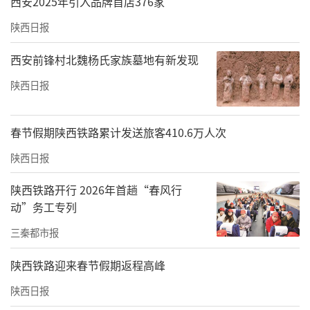
西安2025年引入品牌首店376家
多位教练表示，以前每月收入四五千元，或五
陕西日报
六千元，如今每月两三千元工资，他们不明
西安前锋村北魏杨氏家族墓地有新发现
白，为什么驾校的收费涨价了，而他们的待遇
却遭到腰斩，“去年，驾校间竞争，学员报考
陕西日报
收费一直在1800元至2300元之间。”
春节假期陕西铁路累计发送旅客410.6万人次
赵亮无奈道，在各家驾校联合后，他们申请劳
陕西日报
动仲裁，虽然经过调解，飞翔驾校进行了赔
偿，但也断了他们去其他驾校求职的路，“他
陕西铁路开行 2026年首趟“春风行
们说，你看城区9家驾校，有人雇佣你们
动”务工专列
不。”多位教练也表示正考虑转行。
三秦都市报
此外，周凯等多名业内人士透露，飞翔驾校实
陕西铁路迎来春节假期返程高峰
际控制人为王某某，正祥驾校实际控制人为任
陕西日报
某某，新潮驾校实际控制人为叶某。其中，王