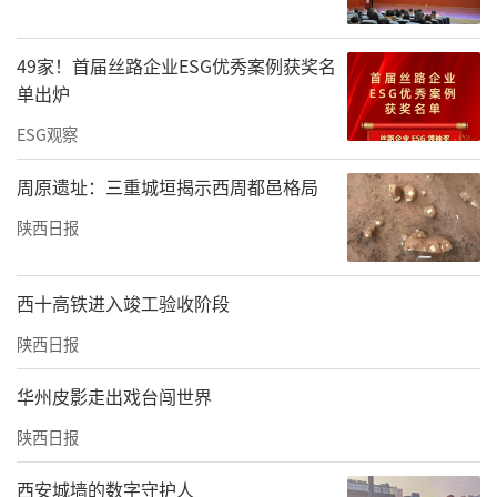
管理、经营是否属实？
王：属实。全国很多地方存在这种联合体。201
49家！首届丝路企业ESG优秀案例获奖名
单出炉
6年，我开始从事这项工作。商洛市区驾校形成
ESG观察
该联合体，经历了3个阶段。2017年，市区各驾
校形成联合体后，内部很不协调，半年时间便
周原遗址：三重城垣揭示西周都邑格局
解体了。2021年前后，市区5家驾校再次联合，
陕西日报
但因管理不善，管理意见不统一，价格不稳定
等问题，于2024年9月30日解体。
西十高铁进入竣工验收阶段
这次我们吸取了前两次的经验，由3家驾校对剩
陕西日报
下的6家驾校分头承包经营，费用很高。我们3
华州皮影走出戏台闯世界
个人中，有人去外地参观学习过，借鉴人家的
陕西日报
经验。我们3家驾校负责人能走到一块，思想是
统一的。
西安城墙的数字守护人