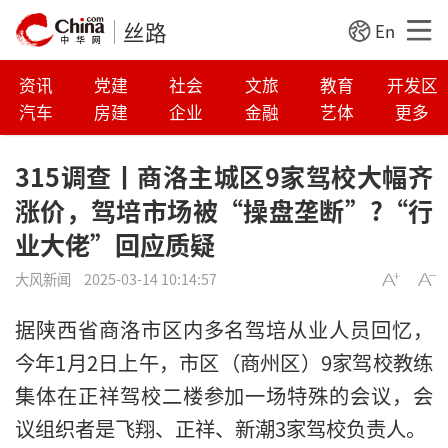
丝路
En
资讯
党建
社会
文旅
教育
开发区
汽车
房建
企业
金融
艺体
更多
315调查丨商洛主城区9家驾校大幅齐
涨价，驾培市场被“操盘垄断”?“行
业大佬”回应质疑
大风新闻
2025-03-14 10:14:57
据陕西省商洛市区内多名驾培从业人员回忆，
今年1月2日上午，市区（商州区）9家驾校教练
集体在正祥驾校二楼参加一场特殊的会议，会
议组织者是飞翔、正祥、新潮3家驾校负责人。