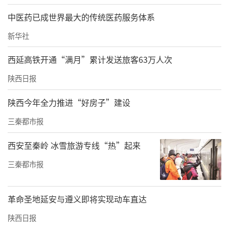
中医药已成世界最大的传统医药服务体系
“飞翔驾校属于商洛市职业技术学院在管理经
营，实际由外包人员管理。”该工作人员说。
新华社
2025年1月2日，飞翔驾校教练集体离职一事，
西延高铁开通“满月”累计发送旅客63万人次
该工作人员确认属实。她说，“他们是因为薪
陕西日报
资待遇问题，在原来驾校时，方方面面待遇都
陕西今年全力推进“好房子”建设
比较好，现在联合到一块以后，感觉薪资待遇
三秦都市报
不如以前，人家就不愿意了。”具体降薪幅度
虽然没算过，但核心是“基础工资+绩效工
西安至秦岭 冰雪旅游专线“热”起来
资”，“绩效工资按照学员考试的通过人数计
三秦都市报
算，根据人头提成，但底薪只有1800元；如
今，底薪提高至3000元，但提成改为了合格
革命圣地延安与遵义即将实现动车直达
率，达到65%算合格。”
陕西日报