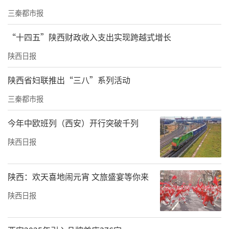
三秦都市报
“十四五”陕西财政收入支出实现跨越式增长
教练赵亮说，今年1月2日上午9时，商州区9家
陕西日报
驾校七八十名教练，被通知前往正祥驾校二楼
开会，“会议室飞翔、正祥、新潮3家驾校负责
陕西省妇联推出“三八”系列活动
人组织的，他们公开宣读了工资的计算新标
三秦都市报
准。”
今年中欧班列（西安）开行突破千列
“以前每月带学员，学员通过科二科三考试，
陕西日报
会给教练提成。”赵亮举例道，“10个人以
下，每人50元；10人至14人通过考试，每人80
陕西：欢天喜地闹元宵 文旅盛宴等你来
元；超过14人通过考试，每人100元。”如今，
陕西日报
这笔提成几乎打对折，而合格率也有了65%的
要求，“达不到就是白劳动。”