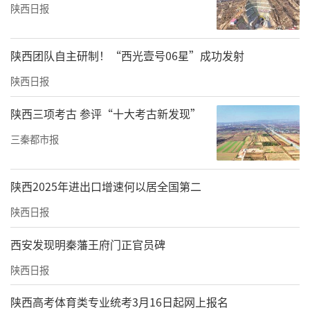
陕西日报
职，“飞翔驾校的一些教练，单位没给交社
保，他们走了劳动仲裁。”
陕西团队自主研制！“西光壹号06星”成功发射
多名飞翔驾校的教练向华商报大风新闻记者确
陕西日报
认了此说法的真实性，并表示降薪一事发生于1
月2日上午的集体会议上。
陕西三项考古 参评“十大考古新发现”
三秦都市报
陕西2025年进出口增速何以居全国第二
陕西日报
西安发现明秦藩王府门正官员碑
陕西日报
陕西高考体育类专业统考3月16日起网上报名