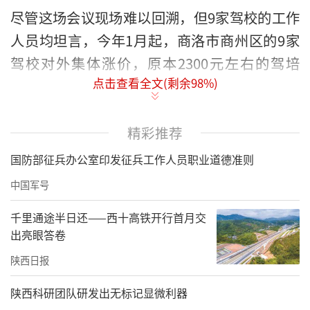
尽管这场会议现场难以回溯，但9家驾校的工作
人员均坦言，今年1月起，商洛市商州区的9家
驾校对外集体涨价，原本2300元左右的驾培
点击查看全文(剩余
98
%)
费，统一调整为“C1手动挡2980元；C2自动挡
3280元”。
精彩推荐
多名业内人士称，涨价的原因系9家驾校组成
国防部征兵办公室印发征兵工作人员职业道德准则
了“联合体”，而这场“一统江湖”行动的背
后，是被指“行业大佬”的飞翔、正祥、新潮3
中国军号
家驾校负责人，对其余6家驾校进行承包经营。
千里通途半日还——西十高铁开行首月交
出亮眼答卷
集体涨价——
陕西日报
去年还是2300元，今年驾校给出统一报价2980
元
陕西科研团队研发出无标记显微利器