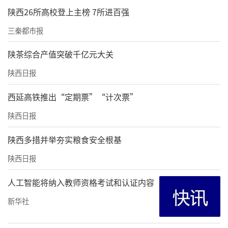
陕西26所高校登上主榜 7所进百强
理，“去年12月底，9家驾校进行整合后，就放
出了要涨价的风声，我们也没想到会涨这么
三秦都市报
快。”
陕茶综合产值突破千亿元大关
另一家驾校的工作人员张准表示，驾校老板以
陕西日报
前一年赚数十万元，对外的承包费是大数十万
西延高铁推出“定期票”“计次票”
元，“可以躺着赚钱能不愿意？”新老板为了
陕西日报
赚回这笔承包费，就对驾校进行涨价，“听说
很快还会涨价到3880元。”
陕西多措并举夯实粮食安全根基
还有驾校工作人员表示，若新一轮涨价发生在5
陕西日报
月1日计时打卡前，后续可能还会进一步涨
人工智能将纳入教师资格考试和认证内容
价，“一些人听到风声了，最近反而报名的人
新华社
多了。”“2017年，这些驾校还集体涨价到500
0多元，当时也掀起了一波学车潮。”