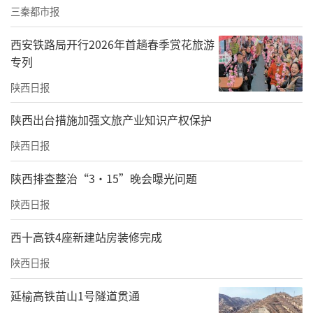
三秦都市报
驾校教练——
西安铁路局开行2026年首趟春季赏花旅游
学费涨了教练工资却降了，有驾校教练集体辞
专列
职
陕西日报
关于9家驾校集体涨价的原因，多名曾在商州区
​陕西出台措施加强文旅产业知识产权保护
当地驾校任职的教练均称，听说系3家驾校负责
陕西日报
人承包了其他6家驾校，对商州区9家驾校统一
经营，而统一经营后，他们的收入受到了很大
陕西排查整治“3·15”晚会曝光问题
影响。
陕西日报
“飞翔驾校以前的教练都离职了，还闹了劳动
西十高铁4座新建站房装修完成
仲裁。”商州区某驾校教练周凯说，集体离职
陕西日报
的原因，在于驾校收费增加后，教练的收入却
延榆高铁苗山1号隧道贯通
近乎腰斩，不少教练觉得不赚钱，选择离