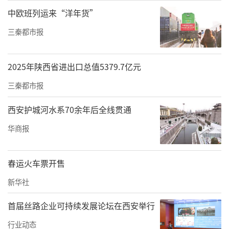
后续还会再涨价吗？该工作人员说，“后续还
中欧班列运来“洋年货”
不好说，人家好像说，后续计时打卡后，可能
三秦都市报
会按照学时收费的模式。人家实行计时打卡的
地方，报名费已经5000多元了。”
2025年陕西省进出口总值5379.7亿元
对话“操盘”人——
三秦都市报
9所驾校联合体负责人之一回应多个焦点问题
西安护城河水系70余年后全线贯通
3月11日，华商报大风新闻记者见到了飞翔驾校
华商报
董事长王某某。
问题一：3家驾校，是否承包其余6所驾校统一
春运火车票开售
经营？
新华社
大风新闻：飞翔、正祥、新潮3家驾校联合承包
首届丝路企业可持续发展论坛在西安举行
其余6家驾校，对商洛市区的驾培市场实施统一
行业动态