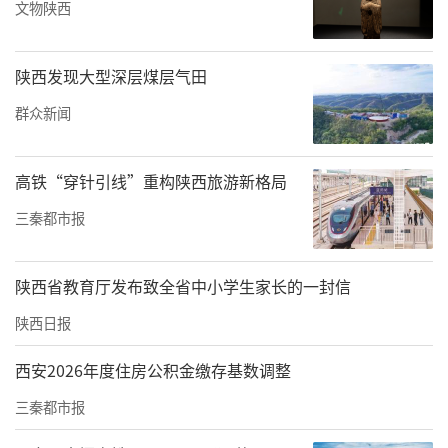
文物陕西
理，要求官方回应涨价行为的合理性。
后来，“12345”市民热线回复表示，商州区发
陕西发现大型深层煤层气田
改委回复称，驾校价格属于市场调节行为，政
群众新闻
府部门无权介入。
电话咨询——
高铁“穿针引线”重构陕西旅游新格局
三秦都市报
“9家驾校都是一个价格，都是一个老板”
陕西省交通厅最近一次是在2022年5月31日公示
陕西省教育厅发布致全省中小学生家长的一封信
了《2021年全省驾培机构质量信誉考核结
陕西日报
果》。据该结果显示，商洛市除丹凤县机动车
驾驶培训学校停业外，还有27家驾校营业，其
西安2026年度住房公积金缴存基数调整
中商州区共有9家驾校。
三秦都市报