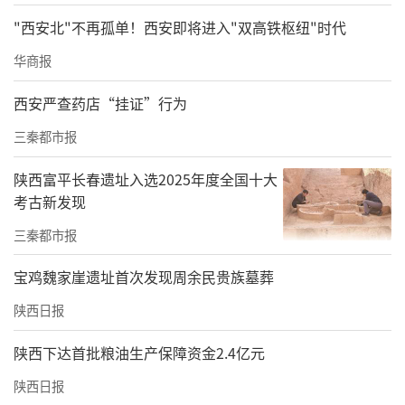
记者走访中被告知，乔士达驾校关闭了临街的
"西安北"不再孤单！西安即将进入"双高铁枢纽"时代
报名点，搬入马路对面的小象易驾驾校办公。
华商报
蓝盾驾校的工作人员则转至飞翔驾校院内办
西安严查药店“挂证”行为
公，原办公场地仅一名门卫看守。
三秦都市报
商洛市汽车运输总公司汽车驾驶培训学校是商
陕西富平长春遗址入选2025年度全国十大
洛市汽车运输总公司的分支机构，属于商洛市
考古新发现
城市建设投资开发有限公司。该工作人员表
三秦都市报
示，9家驾校目前是“同一个老板”，“我们是
国有单位，和私人的老板签了合作协议，现在
宝鸡魏家崖遗址首次发现周余民贵族墓葬
工作人员属于国有公司，但是私人给我们发工
陕西日报
资。”
陕西下达首批粮油生产保障资金2.4亿元
该工作人员认为，商州区驾培市场不景气，国
陕西日报
有驾校和私营驾校此前竞争激烈，导致市场价