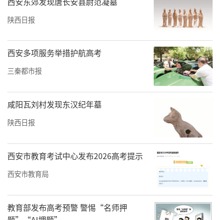
西安东郊发现唐长安县尉范凝墓
这些工作人员均称，9家驾校集体涨价、统一价
陕西日报
格一事属实。一名工作人员表示，在2025年1月
前，驾校的收费为2000元至2300元，系因为此
西安多项服务举措护航高考
前在做优惠活动，如今已恢复原价。但也有人
三秦都市报
表示，这次是“统一涨价”“9家驾校都是一个
价位，你到哪问都一样”“现在统一经营，都
咸阳瓦刘村发现东汉纪年墓
是一个老板。”
陕西日报
一位工作人员劝说道，“你在哪报名都一样，
年前都便宜。”他表示，可能后续还要继续涨
西安市教育考试中心发布2026高考提示
价，因为今年5月1日开始，陕西全省实行计时
西安市教育局
收费，“听说到时会涨到3500元，甚至更
高。”
教育部发布高考预警 警惕“名师押
实地走访——
题”“AI押题”