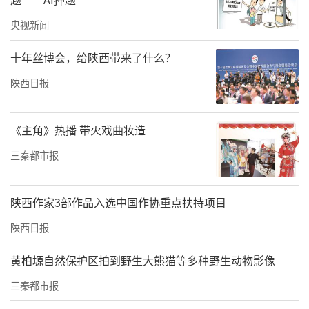
央视新闻
9家驾校给出统一报价，部分驾校已同区域办公
十年丝博会，给陕西带来了什么？
3月10日前后，华商报大风新闻记者对商洛市9
家驾校进行实地走访。9家驾校的工作人员均给
陕西日报
出了同样的报价，即“C1手动挡2980元，C2自
动挡3280元”，有商洛学院等学生证，可以减
《主角》热播 带火戏曲妆造
免300元；同时均表示涨价的节点为“2025年1
三秦都市报
月1日”和“过年（春节）后”。以C1为例，起
初，涨价至2880元，过年后，再度涨价至2980
陕西作家3部作品入选中国作协重点扶持项目
元。原因是商洛市区9家驾校开始统一经营，由
陕西日报
此统一价格。
黄柏塬自然保护区拍到野生大熊猫等多种野生动物影像
小象易驾的工作人员说，“年前2050元都能报
三秦都市报
名，第二天就通知，统一2980元了。”