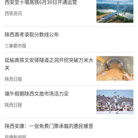
而据业内人士告知，商洛市劳动就业技术培训
西安至十堰高铁6月30日开通运营
中心驾校于近年关停，商州区又新增了“商洛
西铁资讯
小象易驾驾驶员培训有限公司”，组成新的商
州区9家驾校。
陕西高考录取分数线公布
3月初，华商报大风新闻记者电话咨询9家驾
三秦都市报
校，其中小象易驾、蓝盾、乔士达、新潮、东
延榆高铁文安驿隧道正洞开挖突破万米大
龙等5家驾校未接通，接电话的飞翔、商运司、
关
正祥、鹤达等驾校工作人员在介绍驾考培训
陕西日报
时，均表示“C1手动挡2980元；C2自动挡3280
端午假期陕西文旅市场活力足
元”。
陕西日报
陕西安康：一张免费门票承载的惠民暖意
安康新闻网