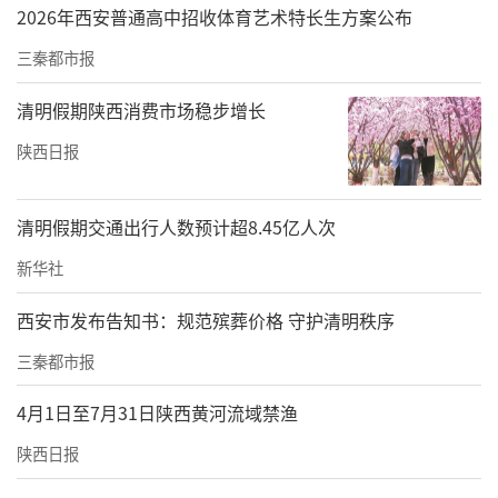
2026年西安普通高中招收体育艺术特长生方案公布
商运司驾校的工作人员也证实，“以前价格
三秦都市报
低，报名人还不多，最近人多了不少。今天还
清明假期陕西消费市场稳步增长
没结束，已经报名5个人了。”
陕西日报
陈丽向记者出示了3月3日的一份会议记录，参
会的是3家驾校的教练等工作人员，其中提
清明假期交通出行人数预计超8.45亿人次
及“报名价格最低3880元”等。她解释
新华社
道，“会议上，我们已经明确了，后续还要进
一步涨价。”
西安市发布告知书：规范殡葬价格 守护清明秩序
三秦都市报
3880元相较于2980元涨幅高达900元，而相较
于年前的2300元，则高达1500元。
4月1日至7月31日陕西黄河流域禁渔
商运司、鹤达、东龙等驾校工作人员也表示，
陕西日报
近期驾校还会进一步涨价，理由是全省即将实