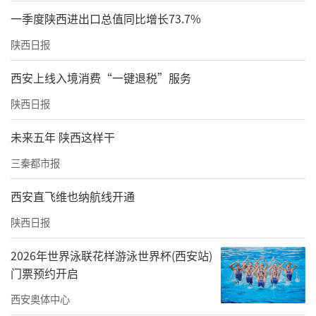
一季度陕西进出口总值同比增长73.7%
格一直压的很低，“我们一年招500个人，养活
不了30个驾校工作人员。”
陕西日报
正祥驾校的工作人员则解释道，以前商州区驾
西安上线入境消费“一键退税”服务
校的定价都是3500元左右，但一直有优惠折
陕西日报
扣，如今将优惠折扣减少、取消了，因此让报
未来五年 陕西这样干
考者认为是涨价。
三秦都市报
还要涨价？——
西安直飞维也纳航线开通
会议记录提及，“报名价格最低3880元”
陕西日报
走访中，一家驾校的工作人员陈丽详细解释
2026年世界泳联花样游泳世界杯(西安站)
道，飞翔、正祥、新潮3家驾校负责人成立联合
门票预约开启
体，对市区内其余6家驾校进行承包，3家驾校
西安奥体中心
负责人通过3名经理，对9家驾校实施管