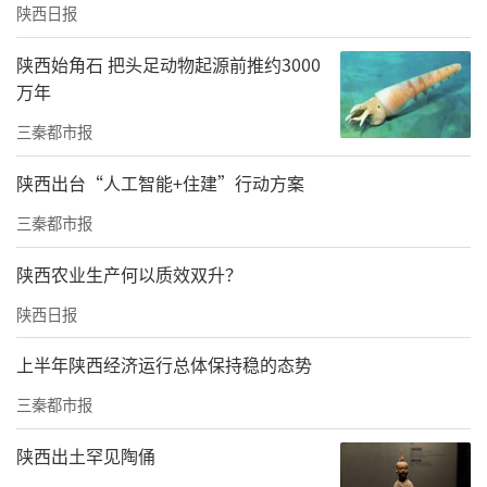
陕西日报
位于陕西省东南部的商洛市下辖一区六县，当
地人所称的市区，即商洛市政府所在的商州区
陕西始角石 把头足动物起源前推约3000
万年
辖区。
三秦都市报
2025年初，市民周林发现一个奇怪现象，他202
4年底曾计划学习驾照。当时，多家驾校招生人
陕西出台“人工智能+住建”行动方案
员给他的报价为2000元至2300元，每家驾校的
三秦都市报
报价不同，但他计划再观望观望。2025年2月
陕西农业生产何以质效双升？
底，他再次咨询各家驾校费用，发现已经集体
陕西日报
涨价了，且没有优惠。
上半年陕西经济运行总体保持稳的态势
驾校集体涨价且统一定价的行为，让周林感觉
其背后不简单，他问驾校的工作人员，对方称
三秦都市报
驾校开始统一经营。3月前后，他向当地“1234
陕西出土罕见陶俑
5”进行投诉，认为这些驾校存在统一定价不合