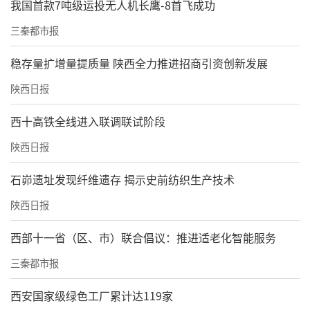
我国首款7吨级运投无人机长鹰-8首飞成功
施计时打卡，“可能会涨到3500元以上。”
三秦都市报
稳存量扩增量提质量 陕西全力推进招商引资创新发展
陕西日报
西十高铁全线进入联调联试阶段
陕西日报
石峁遗址发现纤维遗存 揭示史前纺织生产技术
陕西日报
西部十一省（区、市）联合倡议：推进适老化智能服务
三秦都市报
西安国家级绿色工厂累计达119家