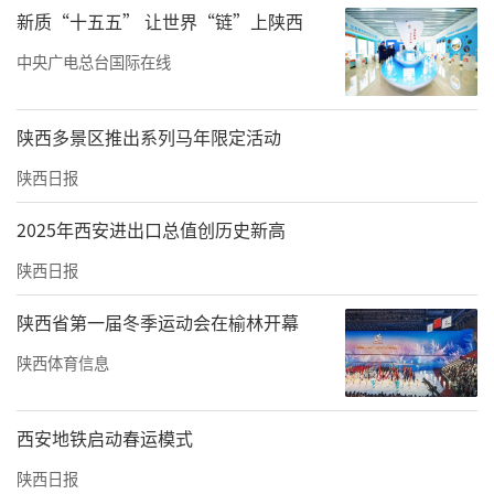
新质“十五五” 让世界“链”上陕西
某某是退休后开始从事驾培行业的。
中央广电总台国际在线
驾校回应——
统一经营、统一价格一事属实，教练集体辞职
陕西多景区推出系列马年限定活动
与薪资待遇降低有关
陕西日报
3月11日上午，华商报大风新闻记者来到飞翔驾
2025年西安进出口总值创历史新高
校报名大厅、蓝盾驾校报名点了解情况。
陕西日报
工作人员确认了“统一经营，统一价格”一事
陕西省第一届冬季运动会在榆林开幕
属实。她说，2024年各家驾校恶性竞争，导致
陕西体育信息
价格不断被压低，“如今大家都联合起来，不
搞恶性竞争了。”“去年只有6月和10月活动，
西安地铁启动春运模式
价格2300元左右，其余时间价格都是2600元左
陕西日报
右。”