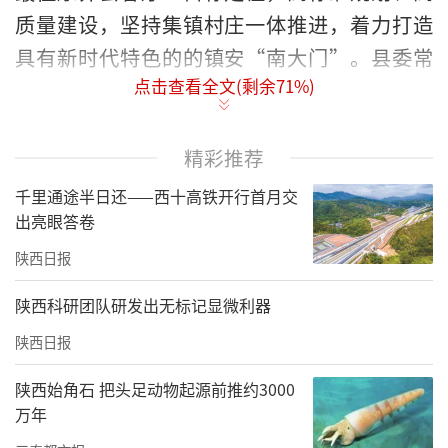
质量建设，坚持集镇村庄一体推进，着力打造
具有新时代特色的的镇安“南大门”。县委常
点击查看全文(剩余
71
%)
委、宣传部部长、副县长焦荣煜一同调研。
袁礼锋来到营丰村水田沟口、铜关村百胜沟
精彩推荐
口，察看河道环境、基础设施和道路选址情
千里通途半日还——西十高铁开行首月交
况，实地踏勘研究拟建桥梁点位状况，听取水
出亮眼答卷
利、交通部门负责同志可行性情况介绍。
陕西日报
袁礼锋指出，道路桥梁建设是群众出行的民生
陕西科研团队研发出无标记显微利器
工程，也是群众家门口的民生实事。相关部
门、镇村要认真研究、充分论证，紧密联系实
陕西日报
际，优化设计方案，统筹好资源要素配置，全
陕西始角石 把头足动物起源前推约3000
力加快工程前期准备工作，高标准、严要求，
万年
保质保量推进项目建设，以更好满足群众出行