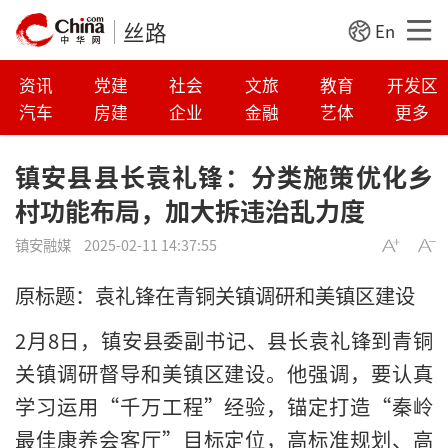
丝路
En
资讯
党建
社会
文旅
教育
开发区
汽车
房建
企业
金融
艺体
更多
镇安县县长袁礼锋：分类施策优化乡
村功能布局，加大拆违治乱力度
镇安融媒
2025-02-11 14:37:55
原标题：袁礼锋在青铜关镇调研和美镇区建设
2月8日，镇安县委副书记、县长袁礼锋到青铜
关镇调研督导和美镇区建设。他强调，要认真
学习运用“千万工程”经验，锚定打造“秦岭
最佳康养会客厅”目标定位，高标准规划、高