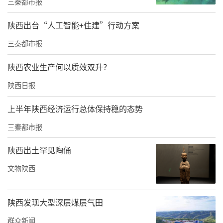
三秦都市报
需求。
陕西出台“人工智能+住建”行动方案
在青铜关镇中心集镇和青梅村界牌石，袁礼锋
三秦都市报
查看集镇建设进展，了解秦岭山水乡村建设覆
陕西农业生产何以质效双升？
盖情况，要求聚焦打造宜居宜业和美镇区总要
求，因地制宜做好集镇空间设计，分类施策优
陕西日报
化乡村功能布局，加大拆违治乱力度，补齐基
上半年陕西经济运行总体保持稳的态势
础设施短板，充分考虑地形地貌、生态环境等
三秦都市报
因素，布局好商业业态、产业发展等板块，着
陕西出土罕见陶俑
力打造做得精、经得看的和美镇区。
文物陕西
来源：镇安融媒
责任编辑：白睿祺 李晓庆
陕西发现大型深层煤层气田
群众新闻