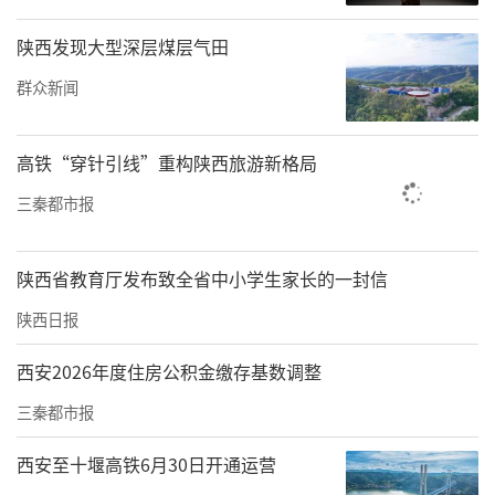
比赛是商洛践行“两山”理念的积极探索，也
陕西发现大型深层煤层气田
是推动群众体育、竞技体育、青少年体育、体
群众新闻
育产业、体育文化“五位一体”高质量发展的
具体实践。商洛将举全市之力、下非常之功，
高铁“穿针引线”重构陕西旅游新格局
创造一流环境、提供一流服务，办好一场高水
三秦都市报
平、高规格、高层次的体育盛会。希望新闻媒
体多关注赛事，积极挖掘赛事热点，宣传报道
陕西省教育厅发布致全省中小学生家长的一封信
好本次赛事、推广展示好美丽商洛，通过媒体
的镜头让世界在商洛看见美丽中国。
陕西日报
国际排联技术代表莱万·阿赫弗莱迪亚尼介绍
西安2026年度住房公积金缴存基数调整
沙滩排球世锦赛基本情况，他说：“我们真诚
三秦都市报
祝贺2024国际排联沙滩排球U19世界锦标赛在
西安至十堰高铁6月30日开通运营
商洛举办，自从踏上商洛土地的那一刻起，我