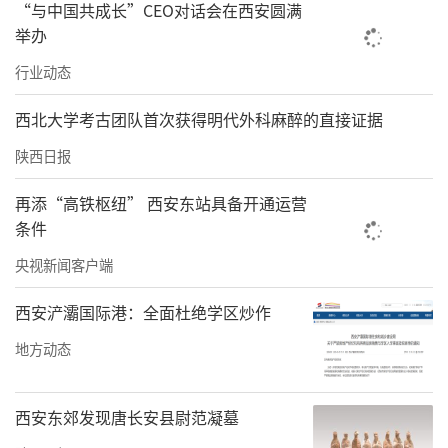
月27日，资格赛正式开赛，28日至30日分别在
“与中国共成长”CEO对话会在西安圆满
举办
四个比赛场地进行正赛，31日在主场地进行四
行业动态
分之一决赛和半决赛，9月1日在主场地进行铜
牌赛和决赛。
西北大学考古团队首次获得明代外科麻醉的直接证据
会上，商洛市体育局从组织保障、场地设施、
陕西日报
后勤服务、安全保障、赛事物料、赛事氛围六
再添“高铁枢纽” 西安东站具备开通运营
个方面介绍了赛事总体筹备情况；商州区就场
条件
地建设、城市环境提升情况进行了介绍。
央视新闻客户端
陕西日报、陕西广播电视台、华商报、商洛日
西安浐灞国际港：全面杜绝学区炒作
报、商洛广播电视台、商洛新闻网、商州融媒
地方动态
等20余家省市县媒体参加了发布会。
来源：商洛新闻
西安东郊发现唐长安县尉范凝墓