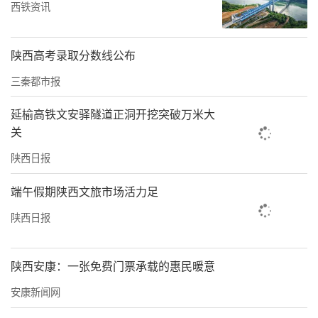
西铁资讯
们就深深被商洛美丽现代的城市环境、热情暖
心的周到服务、热火朝天的办赛氛围所惊叹，
陕西高考录取分数线公布
我们期待本次赛事在商洛取得圆满成功，同时
也希望商洛能够以举办本次赛事为契机，进一
三秦都市报
步加强国际体育交流合作，让美丽商洛走向世
延榆高铁文安驿隧道正洞开挖突破万米大
界。”
关
陕西日报
国家体育总局排球运动管理中心沙排部主任向
前先生介绍参赛队伍情况及赛程安排，截至8月
端午假期陕西文旅市场活力足
26日上午10时，2024国际排联沙滩排球U19世
陕西日报
界锦标赛共有来自53个国家和地区的116支队
伍，450多名运动员、教练员来商参赛。其中男
陕西安康：一张免费门票承载的惠民暖意
子参赛队伍共56支，女子参赛队伍共60支，将
安康新闻网
进行184场比赛(主场地62场、副场地122场)。8