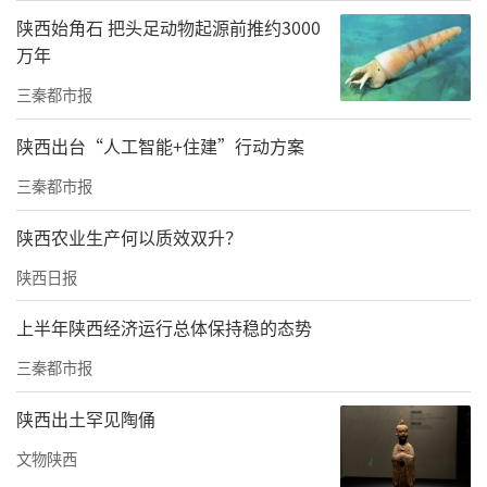
陕西始角石 把头足动物起源前推约3000
物产、区位交通四个方面介绍了商洛整体情
万年
况。她说，近年来，商洛聚焦打造中国康养之
三秦都市报
都，大力发展赛事经济，积极开辟“旅游+、赛
事+”等消费新领域新赛道，通过举办全国沙滩
陕西出台“人工智能+住建”行动方案
排球锦标赛、全国男排青年锦标赛、丹江龙舟
三秦都市报
公开赛等大型赛事活动，全方位宣传推介了“2
陕西农业生产何以质效双升？
2℃商洛·中国康养之都”城市品牌。
陕西日报
温琳介绍，2024国际排联沙滩排球U19世界锦
上半年陕西经济运行总体保持稳的态势
标赛由国际排联主办，中国排球协会、陕西省
体育局、陕西省人民对外友好协会和商洛市人
三秦都市报
民政府联合承办，将于8月27日至9月1日举行，
陕西出土罕见陶俑
主赛场设在商洛市地标性建筑——秦岭博物馆西
文物陕西
广场、副场地设在商州群众运动公园内。本次