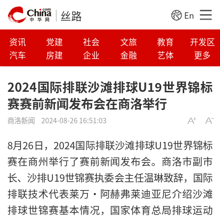
丝路
En
资讯
党建
社会
文旅
教育
开发区
汽车
房建
企业
金融
艺体
更多
2024国际排联沙滩排球U19世界锦标
赛赛前新闻发布会在商洛举行
商洛新闻
2024-08-26 16:51:03
8月26日，2024国际排联沙滩排球U19世界锦标
赛在商州举行了赛前新闻发布会。商洛市副市
长、沙排U19世锦赛执委会主任温琳致辞，国际
排联技术代表莱万·阿赫弗莱迪亚尼介绍沙滩
排球世锦赛基本情况，国家体育总局排球运动