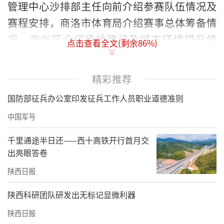
管理中心沙排部主任向前介绍参赛队伍情况及
赛程安排，商洛市体育局介绍赛事总体筹备情
况，商州区介绍场地建设及城市环境提升情
点击查看全文(剩余
86
%)
况。
精彩推荐
国防部征兵办公室印发征兵工作人员职业道德准则
中国军号
千里通途半日还——西十高铁开行首月交
出亮眼答卷
陕西日报
陕西科研团队研发出无标记显微利器
陕西日报
发布会上，温琳从生态环境、历史人文、特色