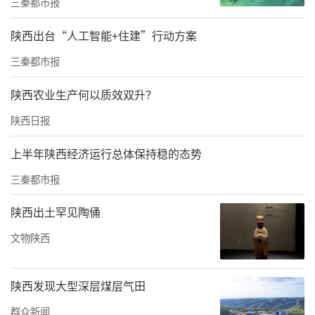
制，树牢大局意识，抓执行、促落实。三是严
三秦都市报
禁慵懒拖沓、推诿扯皮，不关心群众疾苦，不
陕西出台“人工智能+住建”行动方案
帮助群众解决实际问题；严格落实防汛救灾各
三秦都市报
项措施，做到分工明确、各负其责、通力合
陕西农业生产何以质效双升？
作。四是严禁临阵退缩、擅离职守，未经请示
同意私自外出；严格落实领导带班和24小时值
陕西日报
班制度，不得关闭通讯工具，确保讯息渠道通
上半年陕西经济运行总体保持稳的态势
畅。五是严禁麻痹大意、经验主义，值班值
三秦都市报
守、巡查排查流于形式；严格开展巡查排险，
落实防汛救灾责任制要求，及时发现排除化解
陕西出土罕见陶俑
险情，杜绝侥幸心理。六是严禁欺上瞒下、自
文物陕西
以为是，瞒报、漏报、迟报、乱报汛情灾情；
严格执行重大信息报送制度，发生重大事项、
陕西发现大型深层煤层气田
险情和紧急突发事件，必须按程序及时报告。
群众新闻