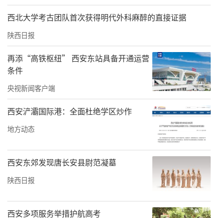
大险情等违纪违法问题，从严从重从快追责问
西北大学考古团队首次获得明代外科麻醉的直接证据
责，为打赢防汛救灾攻坚战提供坚强保障。
陕西日报
责任编辑：辛晓霞 韩存军
再添“高铁枢纽” 西安东站具备开通运营
条件
央视新闻客户端
西安浐灞国际港：全面杜绝学区炒作
地方动态
西安东郊发现唐长安县尉范凝墓
陕西日报
西安多项服务举措护航高考