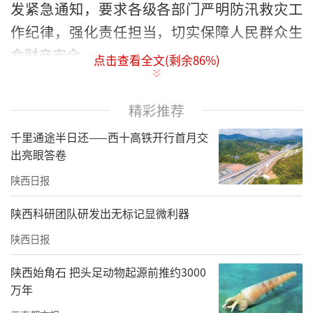
发紧急通知，要求各级各部门严明防汛救灾工
作纪律，强化责任担当，切实保障人民群众生
命财产安全。
点击查看全文(剩余
86
%)
通知要求，全市各级党组织和广大党员干部要
坚持人民至上、生命至上，压实主体责任，以
精彩推荐
优良作风开展防汛救灾。广大党员、干部要坚
千里通途半日还——西十高铁开行首月交
决严明纪律要求，坚守工作岗位，自觉做
出亮眼答卷
到“十严禁十严格”：一是严禁有令不行、有
陕西日报
禁不止，不切实履行防汛救灾职责；严格服从
陕西科研团队研发出无标记显微利器
市委、市政府和防汛指挥机构统一指挥调度，
陕西日报
坚决扛牢防汛救灾政治责任。二是严禁不以为
然、不顾大局，搞形式主义官僚主义；严格落
陕西始角石 把头足动物起源前推约3000
万年
实“人盯人”防抢撤、临灾预警“叫应”等机