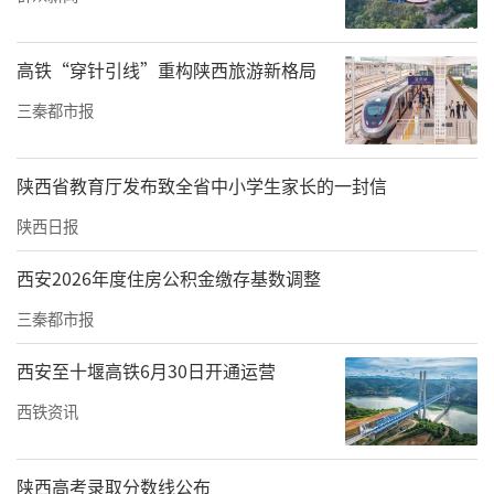
七是严禁铤而走险、顶风违纪，防汛期间违反
规定搞饮酒、娱乐等活动；严格落实防汛救灾
高铁“穿针引线”重构陕西旅游新格局
期间干部纪律作风要求，充分发挥先锋模范带
三秦都市报
头作用。八是严禁以权谋私、优亲厚友，贪
污、挪用、截留、挤占防汛救灾资金和物资；
陕西省教育厅发布致全省中小学生家长的一封信
严格落实防汛救灾物资、专项资金管理要求，
陕西日报
确保物资经费高效使用。九是严禁巧立名目、
铺张浪费，借防汛救灾之名违规发放津补贴、
西安2026年度住房公积金缴存基数调整
奖金、实物；严格落实中央八项规定及其实施
三秦都市报
细则精神，厉行勤俭节约。十是严禁制造恐
西安至十堰高铁6月30日开通运营
慌、散布谣言，私自转载、发布、传播不实消
西铁资讯
息；严格维护防汛救灾期间社会和谐稳定。
通知强调，全市各级各部门要坚决服从市委、
陕西高考录取分数线公布