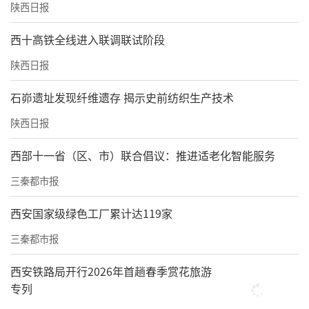
陕西日报
西十高铁全线进入联调联试阶段
陕西日报
石峁遗址发现纤维遗存 揭示史前纺织生产技术
陕西日报
西部十一省（区、市）联合倡议：推进适老化智能服务
三秦都市报
西安国家级绿色工厂累计达119家
三秦都市报
西安铁路局开行2026年首趟春季赏花旅游
专列