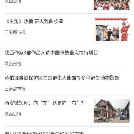
陕西日报
《主角》热播 带火戏曲妆造
三秦都市报
陕西作家3部作品入选中国作协重点扶持项目
陕西日报
黄柏塬自然保护区拍到野生大熊猫等多种野生动物影像
三秦都市报
西安微短剧：向“左”还是向“右”?
陕西日报
前4月陕西经济延续平稳向好发展态势