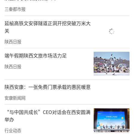
市政府和防汛指挥机构的统一指挥、调度和命
三秦都市报
令，加强防守巡查，强化应急救援，拧紧责任
链条，确保防汛救灾工作令行禁止、政令畅
延榆高铁文安驿隧道正洞开挖突破万米大
关
通。全市各级纪检监察机关要立足监督职责，
陕西日报
下沉一线、靠前监督，紧盯各级防汛指挥机构
及其相关成员单位履职尽责情况、防汛责任和
端午假期陕西文旅市场活力足
各项制度落实情况、防汛救灾工作纪律执行情
陕西日报
况跟进监督、精准监督、全程监督。对在防汛
工作中擅离职守、失职渎职，违抗命令、临阵
陕西安康：一张免费门票承载的惠民暖意
退缩，推诿扯皮、贻误工作等问题，一律先通
安康新闻网
报后处理。对防汛救灾中滥用职权以及贪污、
挪用、截留、挤占防汛救灾资金与物资，借机
“与中国共成长”CEO对话会在西安圆满
举办
违规发放各类补贴、奖金和实物，防守巡查不
行业动态
到位、抢险救援不及时，瞒报、漏报、迟报重