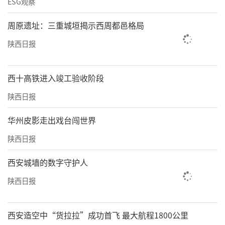
ESG观察
周原遗址：三重城垣揭示西周都邑格局
陕西日报
西十高铁进入竣工验收阶段
陕西日报
华州皮影走出戏台闯世界
陕西日报
西安城墙的数字守护人
陕西日报
西安造空中“货拉拉”成功首飞 最大航程1800公里