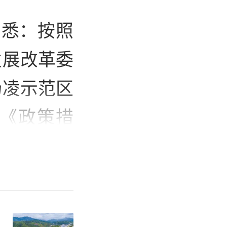
获悉：按照
发展改革委
杨凌示范区
《政策措
印发实施，
。
括构筑农业