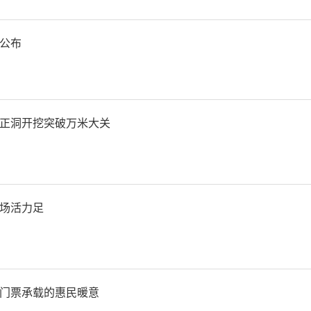
与高效生产全国重点实验室
科技大学黄土高原土壤侵蚀
公布
实验室、旱区作物高效用水
；支持西北农林科技大学和
正洞开挖突破万米大关
农业陕西实验室，以及食品
级重点实验室；高水平规划
场活力足
学未来农业研究院，按照国
总投资的25%予以补助，分
门票承载的惠民暖意