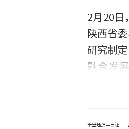
2月20
陕西省委
研究制定
融合发
施》），
推动杨凌
据介绍，
千里通途半日还——