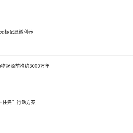
高地、布局建设重大创新平
广应用和交流合作以及深化
无标记显微利器
筑农业科技人才高地方面，
及时划拨省级补助资金支持
物起源前推约3000万年
“双一流”建设；支持杨凌职
”建设，支持其升格为职业
+住建”行动方案
中央预算内投资和地方政府
代农业职教创新园区建设；