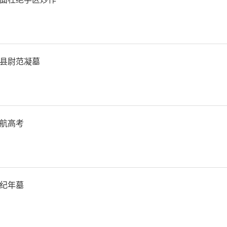
林科技大学、杨凌职业技术
心在省内建设一批产业试验
县尉范凝墓
择优授予陕西省县域科技创新
予项目经费支持；积极发挥
航高考
尽快激活“管委会+公司”
有企业在杨凌示范区布局涉
纪年墓
制机制创新方面，我省将积