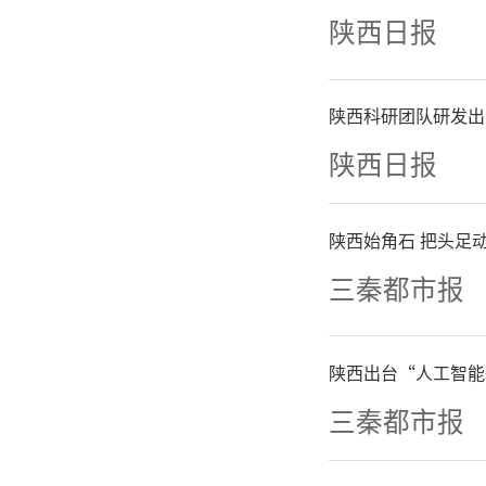
科技人才
陕西日报
业科技推
陕西科研团队研发出
新。在构
陕西日报
现行比例
陕西始角石 把头足动
技大学
三秦都市报
院“双高
陕西出台“人工智能
积极争取
三秦都市报
持杨凌现