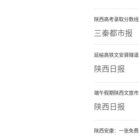
作物抗逆
西北农林
陕西高考录取分数线
三秦都市报
国家重点
验室重组
延榆高铁文安驿隧道
陕西日报
共建旱区
等一批省
端午假期陕西文旅市
陕西日报
林科技大
批复项目
陕西安康：一张免费