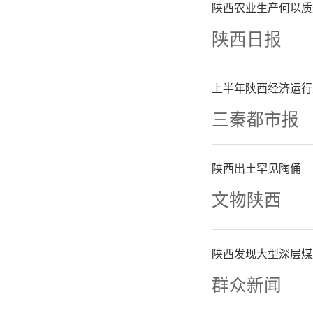
陕西农业生产何以质
北农林科
陕西日报
示范区与
上半年陕西经济运行
队）+产
三秦都市报
农林科技
陕西出土罕见陶俑
次人才，
文物陕西
机制改革
陕西发现大型深层煤
机制，依
群众新闻
于10年