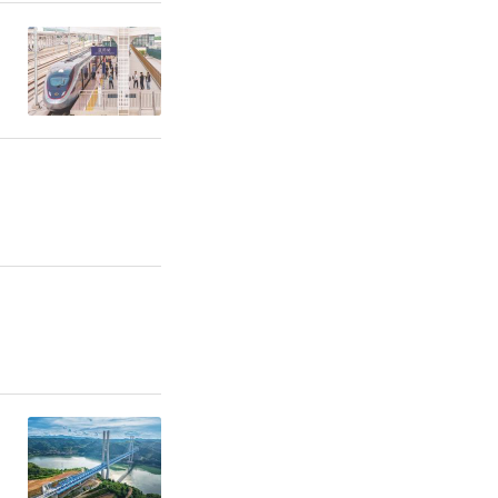
省将支持秦
展示范区建
范区共建动
究中心以及
主体一联
林科技大学