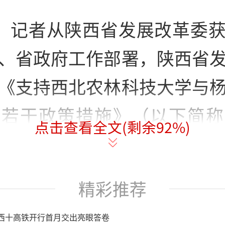
日，记者从陕西省发展改革委
、省政府工作部署，陕西省
《支持西北农林科技大学与
展若干政策措施》（以下简称
点击查看全文(剩余
92
%)
并以陕西省政府名义于近日
示范区“三区三高地”建设
精彩推荐
《政策措施》分4部分，包
西十高铁开行首月交出亮眼答卷