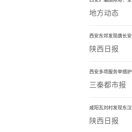
地方动态
持西北农
交油菜中
西安东郊发现唐长安
地），
陕西日报
站，并给
西安多项服务举措护
团作用，
三秦都市报
动省属国
咸阳瓦刘村发现东汉
陕西日报
在深化体