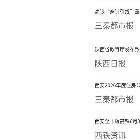
施“三项
高铁“穿针引线”重
三秦都市报
在布局建
陕西省教育厅发布致
创原创新
陕西日报
设，支持
西安2026年度住
物疫病防
三秦都市报
动物重
西安至十堰高铁6月
合”校企
西铁资讯