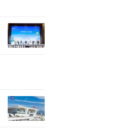
方面，陕西
持杨凌示范
作基金，支
织现代农业
带一路”联
和杨凌示范
广联盟；支