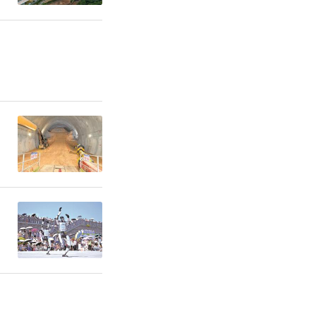
建设，支持
与旱地农业
国家工程实
杨凌示范区
营养与安全
建设西北农
家有关部委
年度、分批