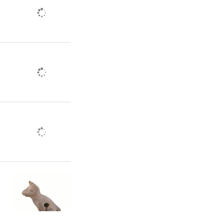
学院、省杂
示范站（基
试验示范
杨凌科技集
新模式，推
农产业。
极稳妥推进