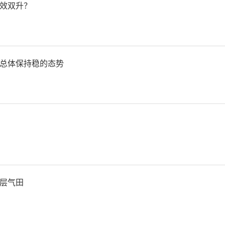
效双升？
技大学研究生教育综合改革
西北农林科技大学探索建立
总体保持稳的态势
业示范”人才培养引进模式
大学依托秦创原创新驱动平
并按资助标准予以资助；深
，完善科研人员职务科研成
层气田
法赋予科研人员职务成果所
的长期使用权，支持西北农林