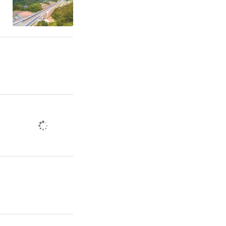
台、加强农
体制机制创
我省将按照
西北农林科
业技术学
本科大学，
专项债券支
稳步推进西