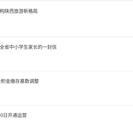
改革”。
构陕西旅游新格局
设重大创新平台方面，陕西
全省中小学生家长的一封信
驱动平台现代农业高质量发
西北农林科技大学和杨凌示
房公积金缴存基数调整
控等一批陕西省工程技术研
大疫病新型疫苗等一批“四
30日开通运营
联合研究中心；支持西北农