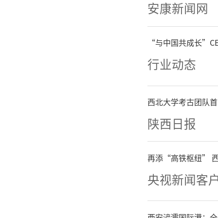
安康新闻网
次支持到
“与中国共成长”C
在加强农
行业动态
省将加快
区按市场
西北大学考古团队首
陕西日报
持西北农
发展研究
再添“高铁枢纽” 
央视新闻客
合实验室
区做大做
西安浐灞国际港：全