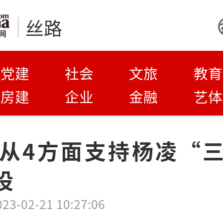
丝路
党建
社会
文旅
教育
房建
企业
金融
艺体
从4方面支持杨凌“
设
023-02-21 10:27:06