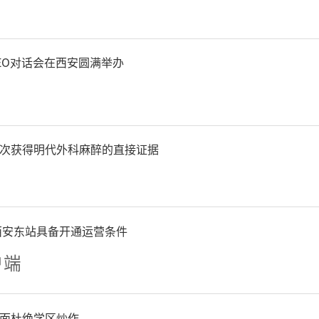
位。
EO对话会在西安圆满举办
业科技推广应用和交流合作
上合组织农业基地建设，支
化方式设立上合组织农业合
次获得明代外科麻醉的直接证据
林科技大学牵头建设上合组
院和粮油作物绿色生产“一
西安东站具备开通运营条件
户端
等；支持西北农林科技大学
强陕西省农业协同创新与推
面杜绝学区炒作