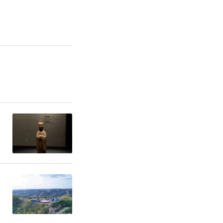
；鼓励杨凌
“专家（团
，支持西北
台引进高层
化人才体制
果收益分配
有权或不低
科技大学实