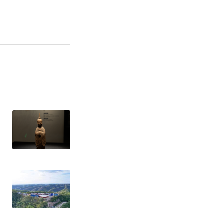
省分行：
万军贤高级
银请〔20
：