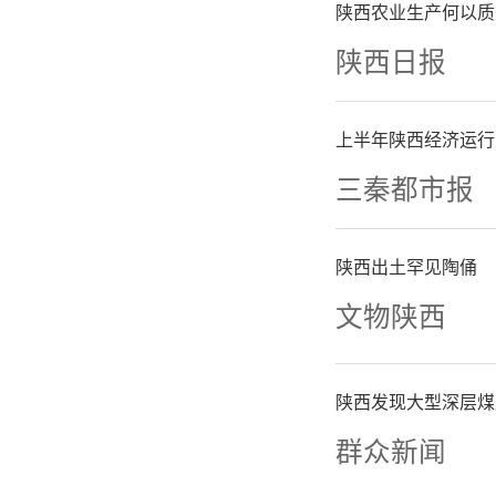
陕西农业生产何以质
陕西日报
上半年陕西经济运行
三秦都市报
中国邮政
陕西出土罕见陶俑
《中国邮
文物陕西
管理人员
陕西发现大型深层煤
25〕9
群众新闻