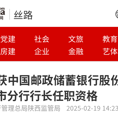
丝路
党建
社会
文旅
教育
房建
企业
金融
艺体
获中国邮政储蓄银行股
市分行行长任职资格
督管理总局陕西监管局
2025-02-19 14:2