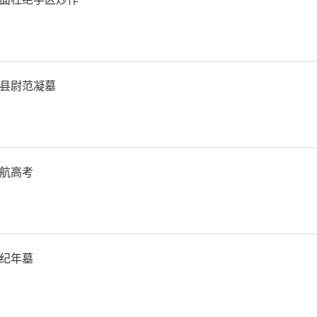
县尉范凝墓
航高考
纪年墓