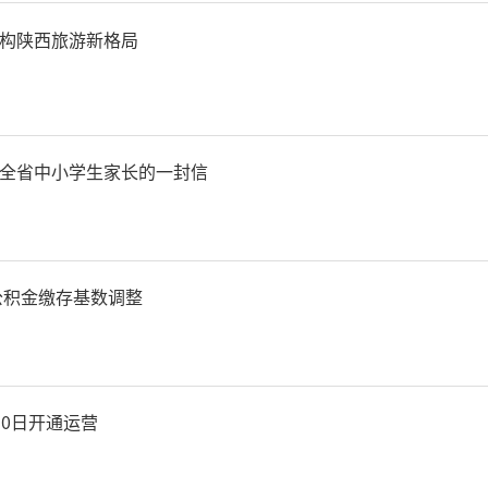
万军贤中国邮政储蓄银行股
构陕西旅游新格局
行行长的任职资格。
应要求上述核准任职资格人
全省中小学生家长的一封信
总局有关监管规定，自本行
起3个月内到任，并按要求
房公积金缴存基数调整
未在上述规定期限内到任的
由决定机关办理行政许可注
30日开通运营