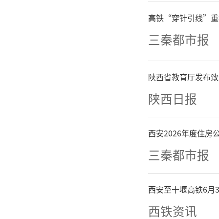
一、核准
高铁“穿针引线”重
宝鸡市分
三秦都市报
二、你行
陕西省教育厅发布致
陕西日报
金融监管
作出之日
西安2026年度住
三秦都市报
任情况。
件失效，
西安至十堰高铁6月
西铁资讯