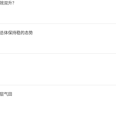
效双升？
任职资格的批复
宝金监复〔2025〕5号
总体保持稳的态势
储蓄银行股份有限公司陕西
政储蓄银行陕西省分行关于
任职资格核准的请示》（陕邮
层气田
号）收悉。经审核，现批复如下