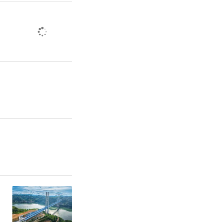
份有限公司
员严格遵守
政许可决定
及时报告到
，本批复文
销手续。