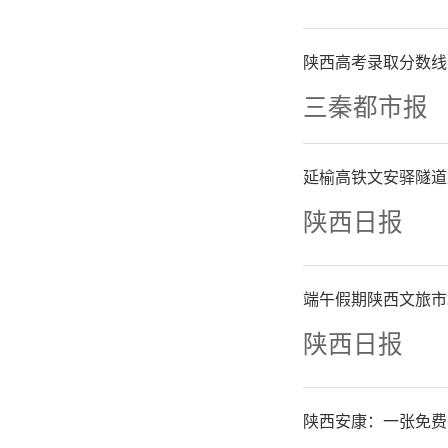
三、你行
和掌握经
陕西高考录取分数线
三秦都市报
规意识，
延榆高铁文安驿隧道
来源：国
陕西日报
端午假期陕西文旅市
陕西日报
陕西安康：一张免费