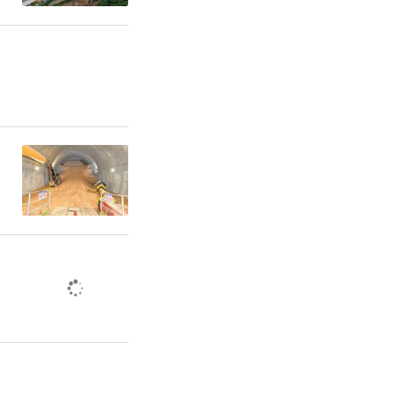
员持续学习
树立风险合
勉履职。
管分局
任编辑：白睿祺 李晓庆