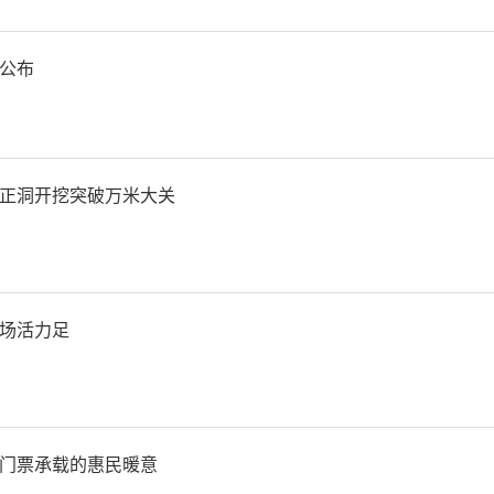
应督促上述核准任职资格人
济金融相关法律法规，牢固
公布
熟悉任职岗位职责，忠实勤
正洞开挖突破万米大关
家金融监督管理总局宝鸡监
责
场活力足
门票承载的惠民暖意