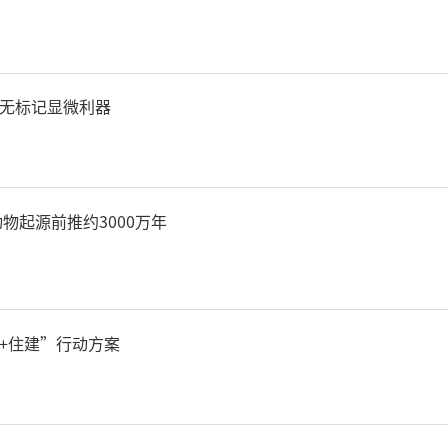
无标记显微利器
物起源前推约3000万年
+住建”行动方案
监督管理总局宝鸡监管分局
储蓄银行股份有限公司宝鸡