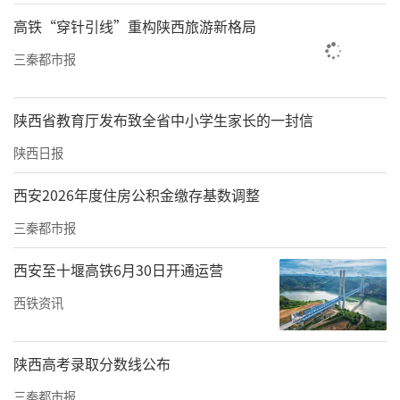
示范区党工委组织部、西北农林科技大学党委
高铁“穿针引线”重构陕西旅游新格局
组织部、人事处负责同志，各接收挂职干部的
三秦都市报
部门单位负责同志参加会议。
陕西省教育厅发布致全省中小学生家长的一封信
责任编辑：辛晓霞 秦明
陕西日报
西安2026年度住房公积金缴存基数调整
三秦都市报
西安至十堰高铁6月30日开通运营
西铁资讯
陕西高考录取分数线公布
三秦都市报