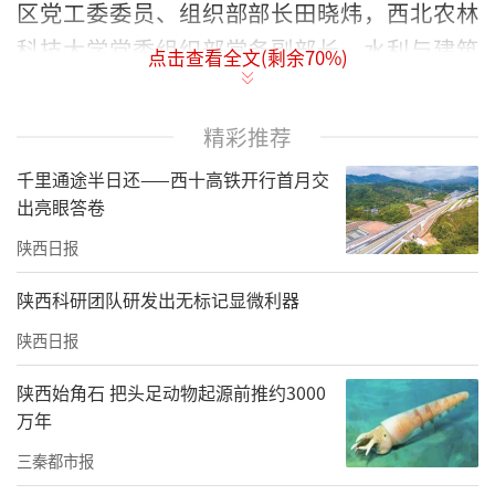
区党工委委员、组织部部长田晓炜，西北农林
科技大学党委组织部常务副部长、水利与建筑
点击查看全文(剩余
70
%)
工程学院党委书记郑伟出席并讲话。
精彩推荐
千里通途半日还——西十高铁开行首月交
出亮眼答卷
陕西日报
陕西科研团队研发出无标记显微利器
陕西日报
陕西始角石 把头足动物起源前推约3000
万年
此次挂职人员共21人，学科背景涉及农学、畜
三秦都市报
牧学、森林生态学、信息技术、乡村治理等。