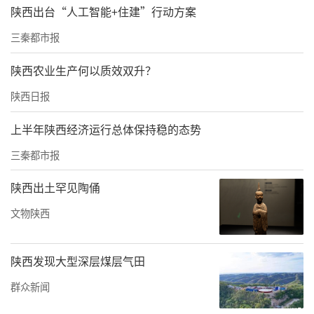
陕西出台“人工智能+住建”行动方案
当前，示范区发展正面临前所未有的重大发展
三秦都市报
机遇，上合组织农业基地、秦创原农业板块、
中国（旱区）种业硅谷、自贸区和综保区等建
陕西农业生产何以质效双升？
设不断取得新进展、实现新突破，中国杨凌上
陕西日报
合组织农业技术交流培训示范基地被历史性的
上半年陕西经济运行总体保持稳的态势
写入《上海合作组织成员国元首理事会撒马尔
三秦都市报
罕宣言》，迫切需要集聚各方面优秀人才，这
些重大机遇，为挂职锻炼的干部提供了干事创
陕西出土罕见陶俑
业的广阔舞台。此次挂职锻炼，是深入贯彻落
文物陕西
实国务院《批复》精神，进一步加强区校深度
融合发展的一项重要举措，他们的加入为杨凌
陕西发现大型深层煤层气田
示范区经济社会发展注入了新鲜血液，将成为
群众新闻
助力示范区高质量发展的一支特殊力量。