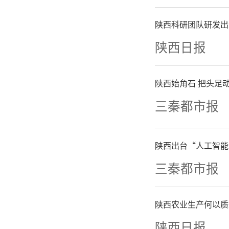
陕西科研团队研发出
陕西日报
陕西始角石 把头足动
1月25
三秦都市报
发，满载
陕西出台“人工智能
分，列车
三秦都市报
趟西安至
陕西农业生产何以质
陕西日报