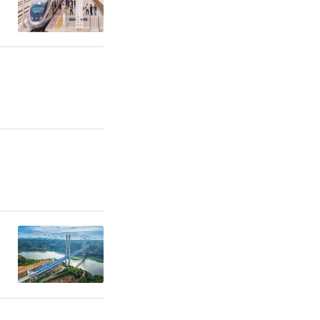
车内暖意融
稳抵达秦岭
鸡车务段提
护。面对持
道及站台积
力保障游客