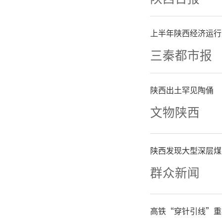
近日，秦
游客深
上半年陕西经济运行
费，助力
三秦都市报
日至25
陕西出土罕见陶俑
简称“西
文物陕西
安至秦岭
陕西发现大型深层煤
群众新闻
1月21
站准时出
高铁“穿针引线”重