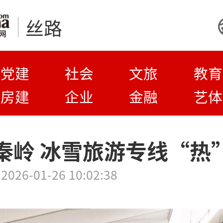
丝路
党建
社会
文旅
教育
房建
企业
金融
艺体
秦岭 冰雪旅游专线“热
2026-01-26 10:02:38