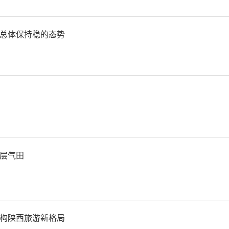
岭凤县岭南地区迎来持续降
度体验雪景需求，带动沿线冬
总体保持稳的态势
乡村振兴与区域经济活力提升
日，中国铁路西安局集团有限
安铁路局”）连续5天开行Y56
冰雪旅游专线。
层气田
日8时06分，首趟Y561次旅游
发，满载1600余名游客驶
构陕西旅游新格局