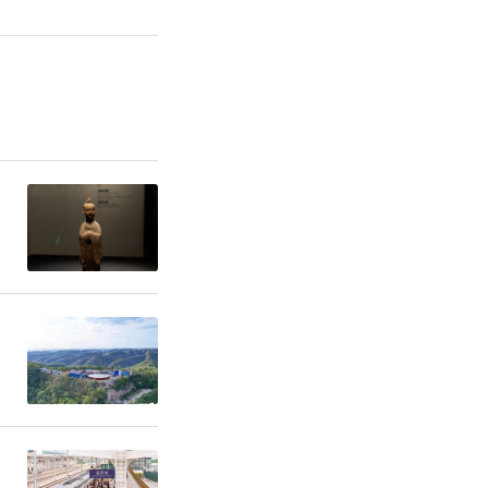
雪。为满足
季旅游消
，1月21
公司（以下
1/2次西
专线从西安
向秦岭站。