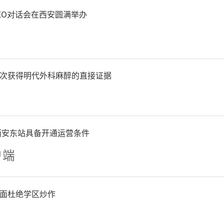
在秦岭站宝成铁路主题文化
EO对话会在西安圆满举办
具时代特色的景观中追忆这
程。体验过激情与厚重，游
次获得明代外科麻醉的直接证据
，远眺苍茫山色，体味“窗
画意境。
西安东站具备开通运营条件
户端
雪旅游专线的开行，是西安
+文旅”融合、拓展季节性
面杜绝学区炒作