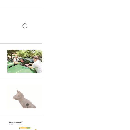
文旅特色与
捷、内涵丰
至秦岭”列
逅宝成铁
（记者 张
责任编辑：方点 赵森