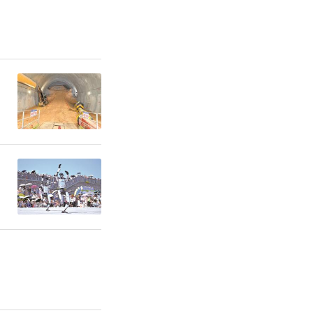
多彩的冰雪
冰雪乐园，
的雾凇小树
、漂移车等
有狗熊岭雪
玫瑰花海等
戏雪之乐。
铁路文化体