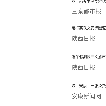
抵达秦岭
陕西高考录取分数线
三秦都市报
体验。行
已化身欢
延榆高铁文安驿隧道
陕西日报
林点缀其
冰上项目
端午假期陕西文旅市
屋、熊大
陕西日报
网红打卡
陕西安康：一张免费
安康新闻网
除冰雪娱