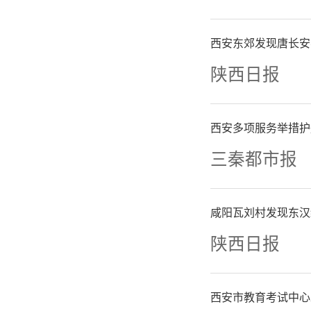
创新举措
铁路精神
西安东郊发现唐长安
陕西日报
富的出行
旅客可在
西安多项服务举措护
三秦都市报
车车票
路，珍
咸阳瓦刘村发现东汉
陕西日报
毅伟）
西安市教育考试中心