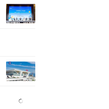
广场打卡留
条钢铁蜀道
客还可漫步
含西岭千秋
铁路局深
旅游产品的