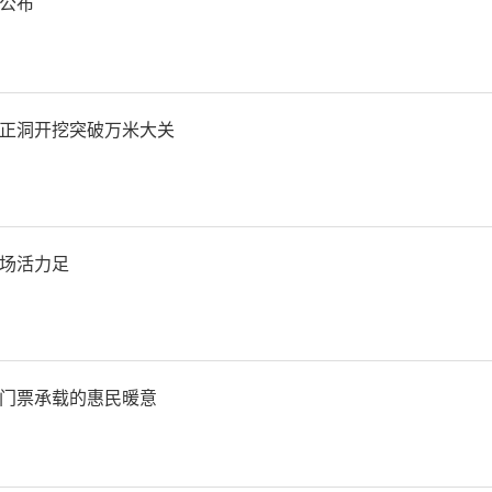
车站后，游客随即开启丰富
公布
程核心目的地——东河桥村
乐缤纷的冰雪世界。童话般
正洞开挖突破万米大关
间，鹿拉雪橇、儿童小海马
让人流连忘返；雪地区域设
场活力足
熊二卡通造型、“1314”
点，游客可在此沉浸式感受
门票承载的惠民暖意
乐外，旅程还融入了深厚的