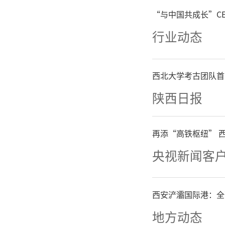
验。旅客
“与中国共成长”C
行业动态
念，于极
的宏伟历
西北大学考古团队首
陕西日报
雪中村落
雪”的诗
再添“高铁枢纽” 
央视新闻客
此次冰
化“铁路
西安浐灞国际港：全
地方动态