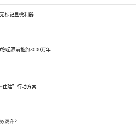
无标记显微利器
游客等待乘坐冰雪旅游专列。董海嵘摄
物起源前推约3000万年
日8时06分，Y561次旅游专线
1500余名游客驶向秦岭站，
+住建”行动方案
平稳抵达秦岭站。这是近日
秦岭冰雪旅游专线。
效双升？