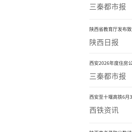
三秦都市报
列车飞驰
融、笑语
陕西省教育厅发布致
站。针对
陕西日报
前周密部
西安2026年度住
续降雪，
三秦都市报
雪，铺设
西安至十堰高铁6月
安全顺畅
西铁资讯