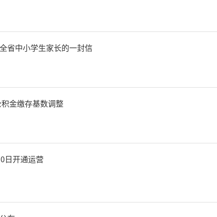
，窗外雪岭冰河连绵掠过，
盈盈。12时11分，列车平
全省中小学生家长的一封信
连续开行期间的大客流，宝
署，加强客运组织与秩序维
房公积金缴存基数调整
车站及时清扫站前广场、通
防滑垫、设置安全提示，全
30日开通运营
出行。