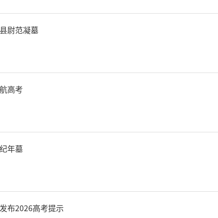
。通过整合运输资源、地方
文化，为游客提供了安全便
县尉范凝墓
选择。
12306APP查询购买“西安
航高考
，在这个冬天，拥抱冰雪，邂
藏一段属于冬日的美好记忆。
纪年墓
发布2026高考提示