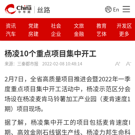
丝路
En
资讯
党建
社会
文旅
教育
开发区
汽车
房建
企业
金融
艺体
更多
杨凌10个重点项目集中开工
来源：
三秦都市报
2022-02-08 10:48:14
2月7日，全省高质量项目推进会暨2022年一季
度重点项目集中开工活动中，杨凌示范区分会
场设在杨凌麦肯马铃薯加工产业园（麦肯速度1
期）项目现场。
据了解，杨凌集中开工的项目包括麦肯速度I
期、高效金刚石线锯生产线、杨凌力邦生命科