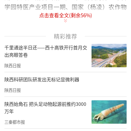
学园特医产业项目一期、国家（杨凌）农作物
点击查看全文(剩余
56
%)
种质资源中转隔离基地、杨凌综合保税区项目
（二期）、上合组织畜牧产业创新园等10个项
目，总投资43亿元。杨凌示范区2022年共安排
精彩推荐
重点项目138个，总投资567亿元，年度投资14
千里通途半日还——西十高铁开行首月交
3亿元。其中，产业化项目39个，总投资136亿
出亮眼答卷
元；对外开放项目9个，总投资46亿元。创新驱
陕西日报
动项目12个，总投资51亿元。此外，集中开工
陕西科研团队研发出无标记显微利器
的项目还有基础设施建设项目、民生工程项目
陕西日报
等。
陕西始角石 把头足动物起源前推约3000
来源：三秦都市报
万年
记者：孙建恒
三秦都市报