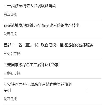
西十高铁全线进入联调联试阶段
陕西日报
石峁遗址发现纤维遗存 揭示史前纺织生产技术
陕西日报
西部十一省（区、市）联合倡议：推进适老化智能服务
三秦都市报
西安国家级绿色工厂累计达119家
三秦都市报
西安铁路局开行2026年首趟春季赏花旅游
专列
陕西日报