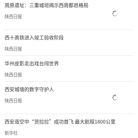
周原遗址：三重城垣揭示西周都邑格局
陕西日报
西十高铁进入竣工验收阶段
陕西日报
华州皮影走出戏台闯世界
陕西日报
西安城墙的数字守护人
陕西日报
西安造空中“货拉拉”成功首飞 最大航程1800公里
新华社