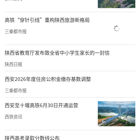
图片类：格式为JPG、PNG、GIF，分辨率不低
于1080P，单张图片大小不超过30MB，可为摄
高铁“穿针引线”重构陕西旅游新格局
影作品、漫画、海报设计等，需紧扣主题，传
递积极向上的文明理念。
三秦都市报
文字类：体裁不限，散文、短文、诗歌、倡议
陕西省教育厅发布致全省中小学生家长的一封信
书等均可，字数控制在2000字以内，内容需结
陕西日报
合西安文化特色与网络文明建设，语言生动、
观点明确。
西安2026年度住房公积金缴存基数调整
以上作品如有运用AI技术，要突出新技术的创新
三秦都市报
性应用和实际效果，并注明“内容由AI生成”。
西安至十堰高铁6月30日开通运营
征集时间
西铁资讯
2025年11月10日-15日
陕西高考录取分数线公布