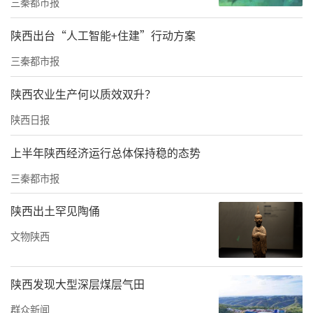
组织机构
三秦都市报
主办单位：中共西安市委网信办
陕西出台“人工智能+住建”行动方案
三秦都市报
承办单位：搜狐新闻&搜狐陕西
陕西农业生产何以质效双升？
征集对象
陕西日报
全网用户（个人、团体均可参与）
上半年陕西经济运行总体保持稳的态势
作品类型及要求
三秦都市报
视频类：时长30秒-5分钟，画面清晰、声音流
陕西出土罕见陶俑
畅，格式为MP4，视频大小不超过200M，内容
围绕网络文明内涵、网民参与路径、网络谣言
文物陕西
识别、正能量传播等方向创作，兼具创新性与
感染力。
陕西发现大型深层煤层气田
群众新闻