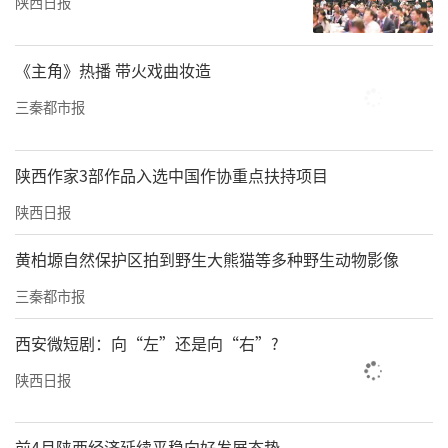
陕西日报
凡参与本次征集活动的创作者，即视为已同意
本启事所有规定。
《主角》热播 带火戏曲妆造
期待每一份饱含创意与温度的作品，与我们一
三秦都市报
同以文明之力，为西安建设网络文明高地注入
澎湃动能。
陕西作家3部作品入选中国作协重点扶持项目
陕西日报
责任编辑：白睿祺 赵森
黄柏塬自然保护区拍到野生大熊猫等多种野生动物影像
三秦都市报
西安微短剧：向“左”还是向“右”?
陕西日报
前4月陕西经济延续平稳向好发展态势