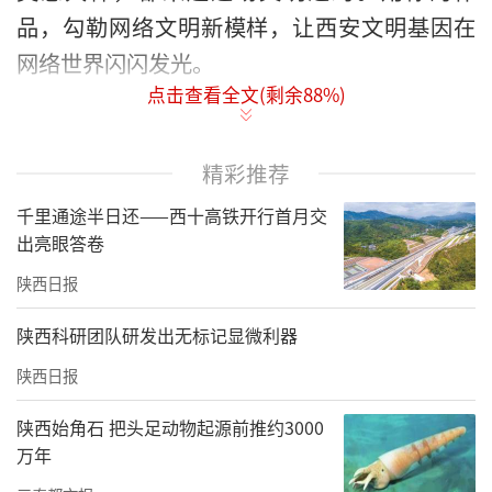
品，勾勒网络文明新模样，让西安文明基因在
网络世界闪闪发光。
点击查看全文(剩余
88
%)
精彩推荐
千里通途半日还——西十高铁开行首月交
出亮眼答卷
陕西日报
陕西科研团队研发出无标记显微利器
陕西日报
征集主题
陕西始角石 把头足动物起源前推约3000
网聚西安 文明印记
万年