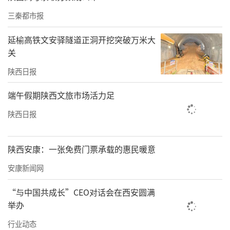
参与方式
三秦都市报
方式一：H5投稿
延榆高铁文安驿隧道正洞开挖突破万米大
参与者需在征期限内，扫描二维码进入征集页
关
面，选择对应作品类型，上传作品并填写相关
陕西日报
信息。
端午假期陕西文旅市场活力足
陕西日报
陕西安康：一张免费门票承载的惠民暖意
安康新闻网
“与中国共成长”CEO对话会在西安圆满
举办
行业动态