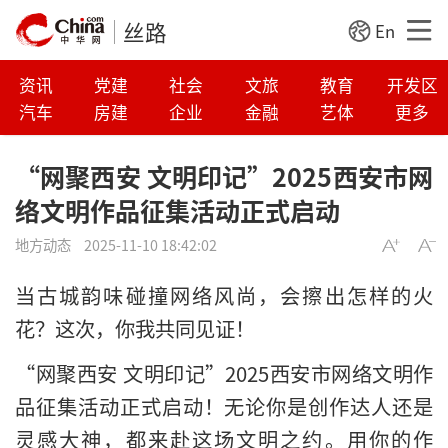
丝路
En
资讯
党建
社会
文旅
教育
开发区
汽车
房建
企业
金融
艺体
更多
“网聚西安 文明印记”2025西安市网
络文明作品征集活动正式启动
地方动态
2025-11-10 18:42:02
当古城韵味碰撞网络风尚，会擦出怎样的火
花？这次，你我共同见证！
“网聚西安 文明印记”2025西安市网络文明作
品征集活动正式启动！无论你是创作达人还是
灵感大神，都来赴这场文明之约。用你的作