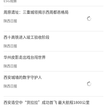
ESG观察
周原遗址：三重城垣揭示西周都邑格局
陕西日报
西十高铁进入竣工验收阶段
陕西日报
华州皮影走出戏台闯世界
陕西日报
西安城墙的数字守护人
陕西日报
西安造空中“货拉拉”成功首飞 最大航程1800公里