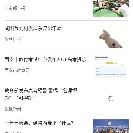
行综合评审。
三秦都市报
成果展示：遴选精品内容，通过权威媒体矩
咸阳瓦刘村发现东汉纪年墓
阵、全媒体平台进行线上展播，并纳入“网聚
西安文明印记”线下展演活动核心展示素材，
陕西日报
面向公众集中呈现。
西安市教育考试中心发布2026高考提示
注意事项
西安市教育局
参赛作品需为原创，严禁抄袭、盗用他人作
品，若涉及侵权问题，由作者自行承担全部责
教育部发布高考预警 警惕“名师押
任。
题”“AI押题”
主办方对所有入选作品拥有使用权（包括用于
央视新闻
宣传展示、编辑出版、媒体报道等），不另付
十年丝博会，给陕西带来了什么？
稿酬，作者享有署名权。