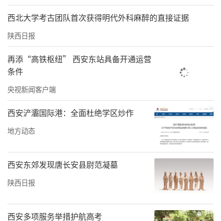
西北大学考古团队首次获得明代外科麻醉的直接证据
陕西日报
再添“高铁枢纽” 西安东站具备开通运营
条件
央视新闻客户端
（H5征集通道）
西安浐灞国际港：全面杜绝学区炒作
方式二：邮箱投稿
地方动态
发送作品至sohusx69@sohu.com并附上参赛
信息（作者名称、联系电话、作品名称）
西安东郊发现唐长安县尉范凝墓
作品评选与展示
陕西日报
评选规则：由活动主办方，从创新性、实效
性、传播力、主题契合度等维度对参赛作品进
西安多项服务举措护航高考