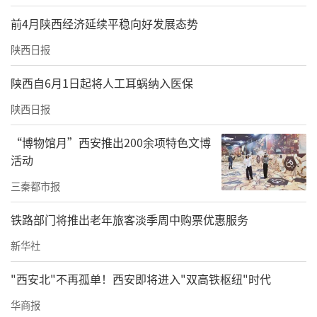
前4月陕西经济延续平稳向好发展态势
然而，肾脏破裂所致出血仍极为凶猛。“患者
陕西日报
失血性休克，血压持续下降！”麻醉医生赵敏
紧急通报。胸外二科主任崔凯、白俊峰副主任
陕西自6月1日起将人工耳蜗纳入医保
医师率先登场，实施右侧血气胸胸腔闭式引流
陕西日报
术，缓解肺部压迫。
“博物馆月”西安推出200余项特色文博
随后，泌尿外一科副主任王东探查发现右肾中
活动
部存在深达2cm裂口，鲜血涌出不止，与术前
三秦都市报
预判一致。他与助手李鑫医生精细操作，小心
铁路部门将推出老年旅客淡季周中购票优惠服务
分离、结扎血管，最终切除严重破裂的右肾，
新华社
控制住核心出血源。
"西安北"不再孤单！西安即将进入"双高铁枢纽"时代
消化外科赵云副主任医师与助手岳育民同台接
华商报
力，对肝挫裂伤实施修补，并精细缝合结肠系