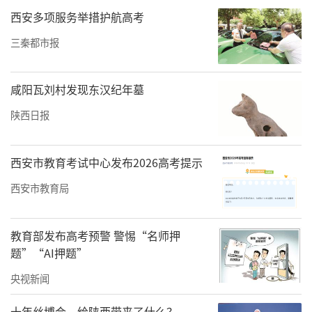
西安多项服务举措护航高考
当晚11点30分，患者被推进手术室，这场关乎
三秦都市报
生命的多学科联台手术正式拉开帷幕。
输血科早已备好的血液制品迅速送达，2单位、
咸阳瓦刘村发现东汉纪年墓
4单位、6单位……红细胞悬液、血浆、血小板
陕西日报
一袋又一袋输入患者体内，为手术争取时间。
西安市教育考试中心发布2026高考提示
西安市教育局
教育部发布高考预警 警惕“名师押
题”“AI押题”
央视新闻
十年丝博会，给陕西带来了什么？