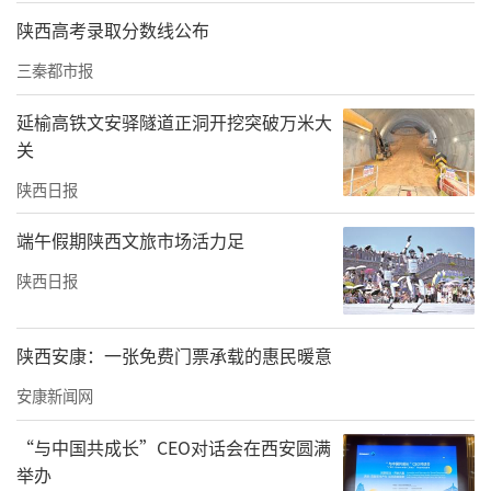
陕西高考录取分数线公布
三秦都市报
延榆高铁文安驿隧道正洞开挖突破万米大
关
陕西日报
端午假期陕西文旅市场活力足
陕西日报
损伤严重度评分（ISS）超过16分即属严重创
陕西安康：一张免费门票承载的惠民暖意
伤，而女孩的评分高达41分。“患者全身多系
安康新闻网
统、多器官损伤，出血量大失血性休克，生命
“与中国共成长”CEO对话会在西安圆满
体征极不稳定，随时可能心脏骤停死亡。”创
举办