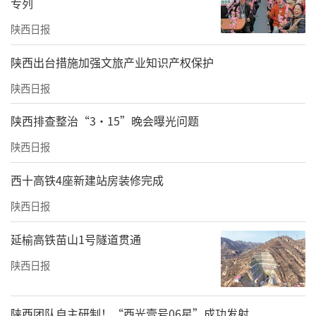
专列
陕西日报
图为患者术后CT影像
​陕西出台措施加强文旅产业知识产权保护
为此，卫国强团队设计了多处切口，通过头皮
冠状切口、眼睑切口及口内切口联合入路，巧
陕西日报
妙地将所有切口隐藏于发际内、眼睑缘或口腔
陕西排查整治“3·15”晚会曝光问题
中，充分暴露各处骨折断端，同时避开面部重
陕西日报
要神经、血管，精准复位各处骨折。
西十高铁4座新建站房装修完成
结合整形外科精细缝合技术，实现疤痕“隐
陕西日报
形”。264分钟后，用于固定骨折部位的18块钛
板、78枚钛钉被置入患者面部。和她日益清醒
延榆高铁苗山1号隧道贯通
的意识一样，镜子中清秀的面容逐渐清晰，容
陕西日报
貌恢复如初！
陕西团队自主研制！“西光壹号06星”成功发射
保股骨头治疗 留住“原装”人生