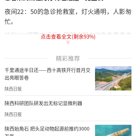
夜间22：50的急诊抢救室，灯火通明，人影匆
忙。
接到120预警电话后，医院立即启动急危重患者
点击查看全文(剩余
93
%)
抢救绿色通道。十分钟内，急诊医学科、创伤I
CU、神经外科、泌尿外科、消化外科、耳鼻咽
精彩推荐
喉头颈外科、整形美容科、胸腔外科、影像诊
千里通途半日还——西十高铁开行首月交
疗科等科室人员迅速集结。
出亮眼答卷
备好气管插管、呼吸机、心电监测、输血设备
陕西日报
——一场与时间赛跑的营救，在患者抵达前已布
陕西科研团队研发出无标记显微利器
局到位。
陕西日报
15分钟内完成查体评估和全部检查，结果让在
陕西始角石 把头足动物起源前推约3000
场的所有医护人员神色凝重——昏迷，头颅颌面
万年