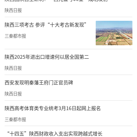
陕西日报
右侧股骨颈粉碎性骨折，若置换人工关节，18
岁的她未来需多次翻修；若常规固定，股骨头
陕西三项考古 参评“十大考古新发现”
坏死、骨折不愈合超80%。
三秦都市报
“为患者争取更好的预后，尽量保留她自己的
陕西2025年进出口增速何以居全国第二
股骨头！”朱皓东反复阅片，查阅大量文献，
手绘方案图并耐心与患者家属沟通。最终，一
陕西日报
套创新手术方案确定：陈旧性股骨颈骨折切开
西安发现明秦藩王府门正官员碑
复位内固定复合自体带血管腓骨移植术。
陕西日报
陕西高考体育类专业统考3月16日起网上报名
三秦都市报
“十四五”陕西财政收入支出实现跨越式增长