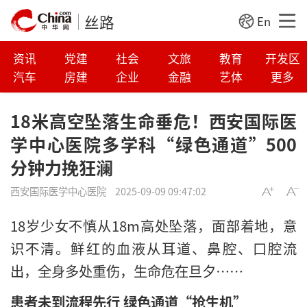
丝路
En
资讯
党建
社会
文旅
教育
开发区
汽车
房建
企业
金融
艺体
更多
18米高空坠落生命垂危！西安国际医
学中心医院多学科“绿色通道”500
分钟力挽狂澜
西安国际医学中心医院
2025-09-09 09:47:02
18岁少女不慎从18m高处坠落，面部着地，意
识不清。鲜红的血液从耳道、鼻腔、口腔流
出，全身多处重伤，生命危在旦夕……
患者未到流程先行 绿色通道“抢生机”