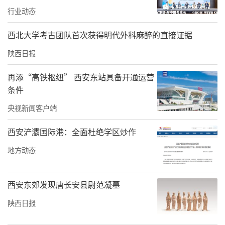
伤ICU主任马涛回忆道。
行业动态
急诊抢救室→手术室无缝衔接 多学科生命接力
西北大学考古团队首次获得明代外科麻醉的直接证据
即使只有0.1%的希望，医护也要拼尽100%的
陕西日报
努力去搏！
再添“高铁枢纽” 西安东站具备开通运营
患者伤情复杂，从头到脚多处重伤，哪个学科
条件
先上？如何协作？大家展开激烈讨论，“先保
央视新闻客户端
命，当务之急是控制出血、修复受损内脏、维
西安浐灞国际港：全面杜绝学区炒作
持生命体征，并随时密切观察病情变化，预防
其他部位可能得病情进展，面部修复以及骨折
地方动态
手术可待病情稳定后再推进。”现场坐镇指挥
的刘延彤副院长果断决策。
西安东郊发现唐长安县尉范凝墓
陕西日报
彼时，随时待命的麻醉手术科柴伟主任团队已
就位。