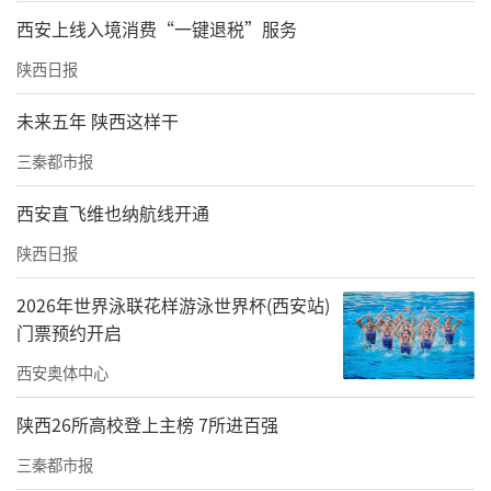
六大学科联合，500分钟深夜作战，当最后一针
西安上线入境消费“一键退税”服务
缝合完成，黎明的曙光悄然出现，一场生死保
陕西日报
卫战告捷！
未来五年 陕西这样干
精细重建颌面 重现功能、容貌恢复如初
三秦都市报
3周后，患者迎来第二次手术。
西安直飞维也纳航线开通
面部总共14块骨骼，她均有粉碎性骨折。神经
陕西日报
密布，血管交错，如何在修复功能、保住容貌
2026年世界泳联花样游泳世界杯(西安站)
的同时，不让脸上留下疤痕？
门票预约开启
西安奥体中心
陕西26所高校登上主榜 7所进百强
三秦都市报