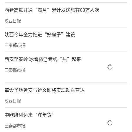
来的语音里，满是对未来的期待。
西延高铁开通“满月”累计发送旅客63万人次
从ICU到教室，从浑身是伤到笑靥如花，是医者
陕西日报
用医术击退死神，是医护用爱心弥补创伤。在
陕西今年全力推进“好房子”建设
这场生命的接力中，参与其中的每一位医护，
三秦都市报
用技术与温度见证了一个奇迹的诞生。
西安至秦岭 冰雪旅游专线“热”起来
三秦都市报
革命圣地延安与遵义即将实现动车直达
陕西日报
中欧班列运来“洋年货”
三秦都市报