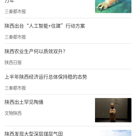
肿胀畸形并多处皮肤裂伤活动出血，牙齿损毁
三秦都市报
严重口腔内出血，颅底、眼眶、上颌骨、下颌
陕西出台“人工智能+住建”行动方案
骨等头面部广泛粉碎性骨折，右侧额叶脑挫裂
伤，蛛网膜下腔出血；双侧气胸、双肺多发肺
三秦都市报
挫裂伤；肝挫裂伤、右肾挫裂伤；骨盆、腰4-5
陕西农业生产何以质效双升？
椎体、骶骨、右侧股骨颈骨折。
陕西日报
上半年陕西经济运行总体保持稳的态势
三秦都市报
陕西出土罕见陶俑
文物陕西
陕西发现大型深层煤层气田