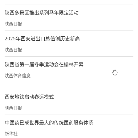
陕西多景区推出系列马年限定活动
陕西日报
2025年西安进出口总值创历史新高
陕西日报
陕西省第一届冬季运动会在榆林开幕
陕西体育信息
“简单来说，就是取她自身带血管的腓骨移植
到股骨头，血管吻合、重建血供，保住自然关
西安地铁启动春运模式
节。”朱皓东解释。
陕西日报
9个月过去，冬去秋来，“我现在已经回到学校
中医药已成世界最大的传统医药服务体系
上课了，和同学们一起学习、生活，感觉又回
到了以前的样子。”患者给主管医生李雪亮发
新华社