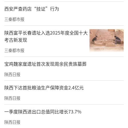
膜与浆膜，竭力避免二次损伤。
西安严查药店“挂证”行为
“找到了！左侧闭孔动脉、阴部内动脉破裂出
三秦都市报
血！”神外一科副主任陆丹在主治医师李雪亮
陕西富平长春遗址入选2025年度全国十大
的协助下，通过造影图像精准定位，成功堵住
考古新发现
了出血口。
三秦都市报
与此同时，颅颌面外科卫国强主任专注清创与
宝鸡魏家崖遗址首次发现周余民贵族墓葬
面部初步缝合，为后续重建打下基础；创伤中
陕西日报
心朱皓东副主任医师完成骨盆外固定及股骨颈
陕西下达首批粮油生产保障资金2.4亿元
牵引术，稳定骨结构。
陕西日报
成年人全身的总血量约为4500ml，而患者的总
出血量高达6000ml，相当于将全身血液换了一
一季度陕西进出口总值同比增长73.7%
遍。
陕西日报