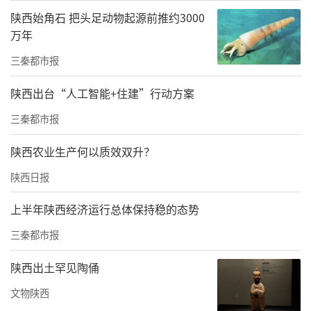
作的重要思想，切实提高政治站位。要持续做
陕西始角石 把头足动物起源前推约3000
好党外知识分子各项工作，加强党外知识分子
万年
思想政治引领和党外人士队伍建设，聚焦发展
三秦都市报
献智出力。要不断铸牢中华民族共同体意识教
陕西出台“人工智能+住建”行动方案
育，开展特色系列活动，增进各族师生交往交
三秦都市报
流交融。要抓好督查反馈意见整改工作，明确
目标，扎实推进。要坚持党的全面领导，压紧
陕西农业生产何以质效双升？
压实各级党委主体责任，不断强化统战工作合
陕西日报
力。要锚定目标、凝心聚力，守正创新、真抓
上半年陕西经济运行总体保持稳的态势
实干，奋力开创陕西高校统战工作新局面，为
三秦都市报
加快推进教育强省建设、实现民族复兴伟业贡
献智慧和力量。
陕西出土罕见陶俑
虞浩桂强调，高校统战工作是统一战线的传统
文物陕西