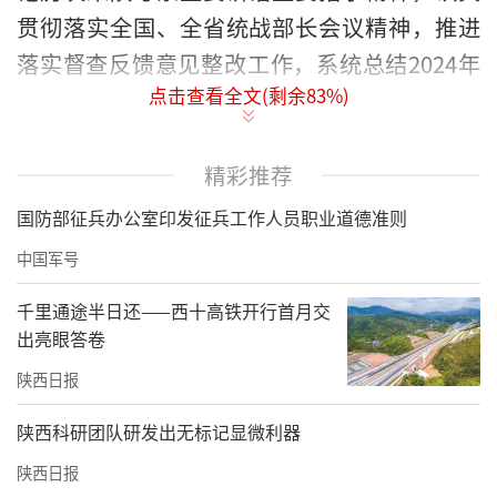
贯彻落实全国、全省统战部长会议精神，推进
落实督查反馈意见整改工作，系统总结2024年
点击查看全文(剩余
83
%)
工作，全面部署2025年重点工作任务。陕西省
委教育工委副书记王海波、省委统战部副部长
虞浩桂、省民宗委副主任李秦川出席会议并讲
精彩推荐
话。
国防部征兵办公室印发征兵工作人员职业道德准则
王海波指出，一年来，全省教育系统认真贯彻
中国军号
落实党中央决策部署和省委工作要求，不断提
千里通途半日还——西十高铁开行首月交
升统战工作制度化规范化水平，不断凝聚党外
出亮眼答卷
知识分子智慧力量，不断巩固民族团结教育基
陕西日报
础，推动高校统一战线各领域工作迈上新台
陕西科研团队研发出无标记显微利器
阶。他强调，2025年全省高校要深入学习贯彻
陕西日报
习近平总书记关于做好新时代党的统一战线工