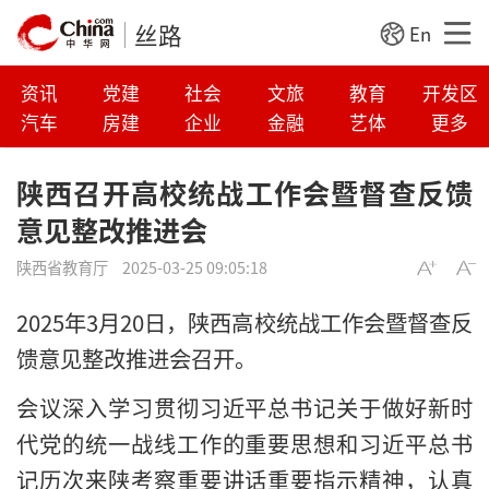
丝路
En
资讯
党建
社会
文旅
教育
开发区
汽车
房建
企业
金融
艺体
更多
陕西召开高校统战工作会暨督查反馈
意见整改推进会
陕西省教育厅
2025-03-25 09:05:18
2025年3月20日，陕西高校统战工作会暨督查反
馈意见整改推进会召开。
会议深入学习贯彻习近平总书记关于做好新时
代党的统一战线工作的重要思想和习近平总书
记历次来陕考察重要讲话重要指示精神，认真