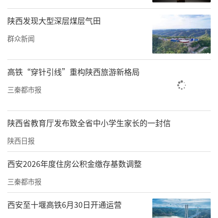
领域和重要阵地。要深入学习贯彻习近平总书
记关于做好新时代党的统一战线工作的重要思
陕西发现大型深层煤层气田
想，增强统战工作的科学性、预见性、主动
群众新闻
性、创造性。要准确把握新时代高校统战工作
的着力重点，加强党外知识分子思想政治工
高铁“穿针引线”重构陕西旅游新格局
作、党外代表人士队伍建设、民主党派和无党
三秦都市报
派人士工作、民族宗教工作、港澳台侨工作和
理论研究、宣传信息工作，不断增强凝聚力、
陕西省教育厅发布致全省中小学生家长的一封信
扩大团结面，为新时代统一战线事业和高等教
陕西日报
育事业高质量发展贡献智慧力量、提供人才支
西安2026年度住房公积金缴存基数调整
持。要切实加强党对高校统战工作的领导，加
强组织领导、压实主体责任、强化工作保障，
三秦都市报
不断完善大统战工作格局。
西安至十堰高铁6月30日开通运营