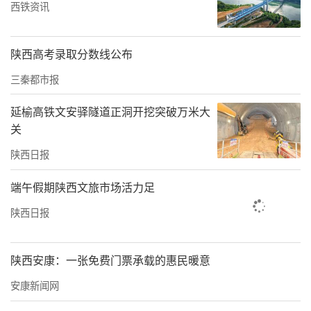
李秦川分析了当前的形势和任务，对高校下一
西铁资讯
步工作进行指导。
陕西高考录取分数线公布
会上，西北工业大学、陕西师范大学、西安理
工大学和陕西财经职业技术学院分别作交流发
三秦都市报
言，全省普通高等学校分管统战工作校领导、
延榆高铁文安驿隧道正洞开挖突破万米大
党委统战工作部门负责人，各市（区）教育局
关
分管统战工作负责人参加会议。
陕西日报
责任编辑：白睿祺 李晓庆
端午假期陕西文旅市场活力足
陕西日报
陕西安康：一张免费门票承载的惠民暖意
安康新闻网