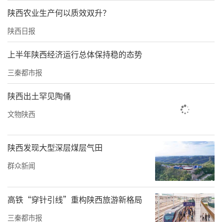
题教育，常态化通过联谊交友、谈心交流等活
陕西农业生产何以质效双升？
动，将理想信念教育由会上、纸上、课上向细
陕西日报
处、实处、心灵深处推进，不断提高新的社会
阶层人士的思想政治素质、业务工作水平，增
上半年陕西经济运行总体保持稳的态势
强同心奋斗的思想自觉和行动自觉。
三秦都市报
以制度为基，优工作机制，促规范管理
。健全
陕西出土罕见陶俑
完善新的社会阶层人士工作组织架构和制度体
文物陕西
系，结合镇坪新的社会阶层人士工作实际，创
新探索“115N”工作模式（即：1个联谊组织
陕西发现大型深层煤层气田
为引领、1套制度提供保障、5个实践创新基地
群众新闻
为抓手、N个同心联谊点齐发力），严格按照
省、市新的社会阶层人士实践创新基地《建设
高铁“穿针引线”重构陕西旅游新格局
规范》《认定规范》《管理办法》进行创建、
三秦都市报
认定、考核工作，推动形成“自我管理、自我