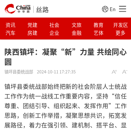
丝路
En
资讯
党建
社会
文旅
教育
开发区
汽车
房建
企业
金融
艺体
更多
陕西镇坪：凝聚“新”力量 共绘同心
圆
镇坪县委统战部
2024-10-11 17:27:35
镇坪县委统战部始终把新的社会阶层人士统战
工作作为统一战线工作重要内容，坚持“信任
尊重、团结引导、组织起来、发挥作用”工作
思路，创新工作举措，凝聚思想共识，拓宽发
展路径，着力在强引领、建机制、搭平台、显