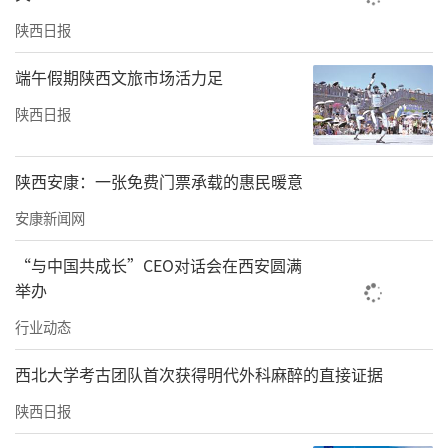
模式、汉巴食品有限公司非遗技艺传承等独特
陕西日报
优势，精心打造5个各具特色的实践创新基地，
端午假期陕西文旅市场活力足
融合“联络联谊、文化传承、社会服务、建言
陕西日报
献策”四大功能，开展同心学堂、创业沙龙、
公益服务、新联会客厅座谈等品牌活动。今
陕西安康：一张免费门票承载的惠民暖意
年，在新的社会阶层人士实践创新基地成功举
办“镇坪县春日游园会暨牛郎山首届杜鹃花
安康新闻网
节”等系列主题活动10余场，百名新联会成员
“与中国共成长”CEO对话会在西安圆满
参与筹办，通过微节日引流、微活动招商，成
举办
功招引签约项目合同金额2000余万元，为统战
行业动态
聚力服务县域经济社会高质量发展汇聚新动
西北大学考古团队首次获得明代外科麻醉的直接证据
能。
陕西日报
以发展为本，用领域优势，显社会担当。
统战