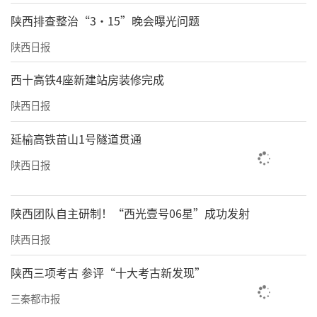
陕西排查整治“3·15”晚会曝光问题
陕西日报
西十高铁4座新建站房装修完成
陕西日报
延榆高铁苗山1号隧道贯通
陕西日报
陕西团队自主研制！“西光壹号06星”成功发射
陕西日报
陕西三项考古 参评“十大考古新发现”
三秦都市报