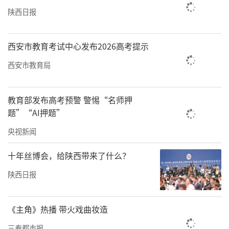
陕西日报
次；统战部门择优推荐38名新的社会阶层人士
担任市、县人大代表、政协委员和营商环境监
西安市教育考试中心发布2026高考提示
督员，共为人大、政协提供议案、提案65件，
为县委、县政府依法科学决策提供了“新”视
西安市教育局
野，贡献了“新”智慧。（通讯员 何堤 文书
花）
教育部发布高考预警 警惕“名师押
题”“AI押题”
责任编辑：王莹 秦华
央视新闻
十年丝博会，给陕西带来了什么？
陕西日报
《主角》热播 带火戏曲妆造
三秦都市报