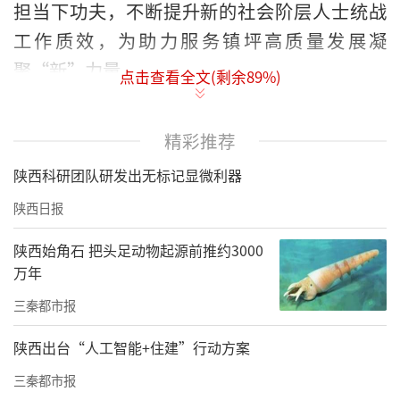
担当下功夫，不断提升新的社会阶层人士统战
工作质效，为助力服务镇坪高质量发展凝
聚“新”力量。
点击查看全文(剩余
89
%)
以铸魂为先，强思想引领，聚发展共识。
深化
落实“党建引领、统战聚力”工作理念，着力
精彩推荐
在“引”和“领”上强举措、做文章，健全县
陕西科研团队研发出无标记显微利器
委常委同新的社会阶层人士联系制度，定期研
陕西日报
究和部署新的社会阶层人士统战工作。充分发
陕西始角石 把头足动物起源前推约3000
挥各基层党组织作用，以开展“三会一
万年
课”、“主题党日+”、社会志愿服务等活动为
三秦都市报
载体，紧紧将他们团结在党的周围。始终把思
想政治引领摆在首位，在新的社会阶层人士中
陕西出台“人工智能+住建”行动方案
开展“凝心铸魂强根基、团结奋进新征程”主
三秦都市报