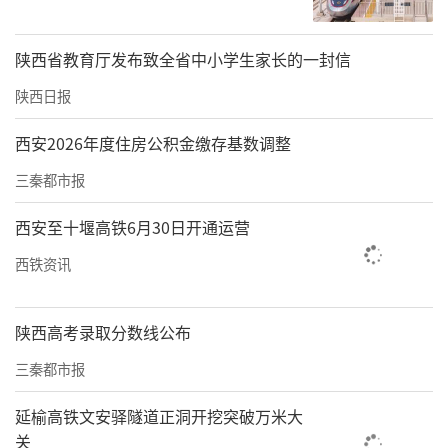
学习、自我提升”长效机制。以抓“关键少
陕西省教育厅发布致全省中小学生家长的一封信
数”带动“绝大多数”，定期组织召开新的社
会阶层人士联谊会会长会议、理事会议、新的
陕西日报
社会阶层人士座谈会等，学习贯彻党的方针政
西安2026年度住房公积金缴存基数调整
策，研究谋划新的社会阶层人士工作，交流工
三秦都市报
作经验等，着力打造具有地域性、标志性的实
践创新基地和服务品牌。
西安至十堰高铁6月30日开通运营
西铁资讯
以实干为要，搭平台载体，汇新阶动能。
坚持
因地制宜、补阙拾遗、发挥优势、创出特色的
陕西高考录取分数线公布
原则，着力加强新的社会阶层人士服务品牌培
三秦都市报
育。按照“一点一策、一基地一品牌”建设思
路，依托电商产业园新媒体从业人员集聚、镇
延榆高铁文安驿隧道正洞开挖突破万米大
坪欣陕农业科技有限公司特色农文旅融合发展
关