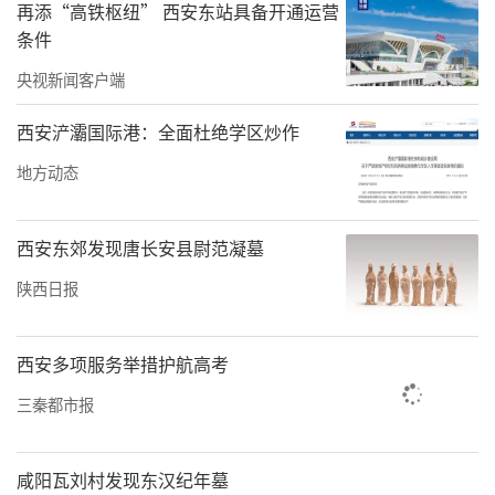
再添“高铁枢纽” 西安东站具备开通运营
部门发挥联结党政部门和新的社会阶层人士
条件
的“桥梁纽带”作用，团结引导广大新的社会
央视新闻客户端
阶层人士立足本职岗位，围绕全县各项重点中
心工作贡献力量。新联会成员积极参与“第五
西安浐灞国际港：全面杜绝学区炒作
届百合花节暨陕渝美食农林产品集市系列活
地方动态
动”等全县重大活动的服务保障工作；新媒体
从业成员创作有创意、有新意的短视频，推广
西安东郊发现唐长安县尉范凝墓
宣传镇坪的长寿文化、美食美景和精品民宿，
陕西日报
使得巴山硒院、小石山居等精品民宿在抖音、
小红书等平台火爆出圈；自由职业成员主动投
西安多项服务举措护航高考
身镇坪文旅发展、城市景观提升、夜间经济服
三秦都市报
务保障当中，充分彰显新的社会阶层人士助力
发展新担当和镇坪文明新形象。近年来，新的
咸阳瓦刘村发现东汉纪年墓
社会阶层人士开展爱心捐资助学等暖心活动15