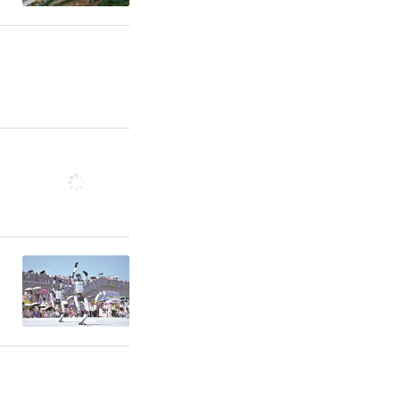
度民营企业
行“企业点
、社会评
县委统战部
县委、县政
清单，运
踪督办，并