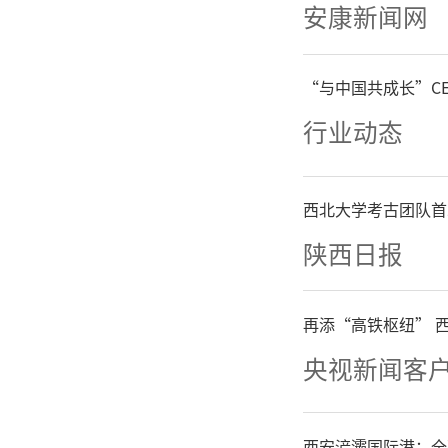
建立实绩
安康新闻网
落实情况
“与中国共成长”C
环管理，
行业动态
期，收集
西北大学考古团队首
7个。
陕西日报
三是突
再添“高铁枢纽” 
导、统战
央视新闻客
战工作格
西安浐灞国际港：全