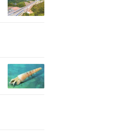
色社会主义
习近平总书
的重要思想
分层开展学
讲堂”、民
士谈心谈话
根基、团结
，通过学习