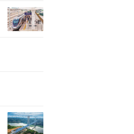
监督工作，
共体建设上
保障拼经济
和各界人士
质量发展。
坪县川渝商
通过产业链
作。