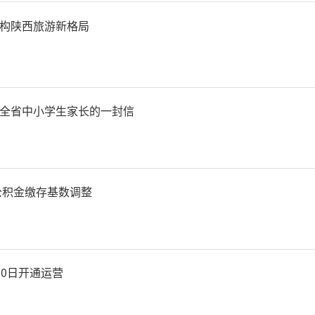
县开展“文共体”建设民主
构陕西旅游新格局
性意见20余条，助力全县文
水平。出台《统战系统支持
全省中小学生家长的一封信
方案》，指导工商联等组织
优势，推动“两个健康”高
房公积金缴存基数调整
镇坪文旅康养产业商会、镇
会平台促进产业提质升级，
30日开通运营
、融合发展支撑陕渝开放合