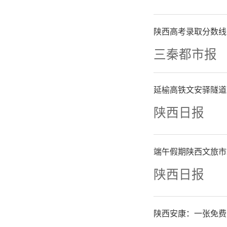
二是突出
陕西高考录取分数线
三秦都市报
恳谈会成
单、部
延榆高铁文安驿隧道
陕西日报
单、闭环
牵头，调
端午假期陕西文旅市
府主要
陕西日报
用“三色
陕西安康：一张免费