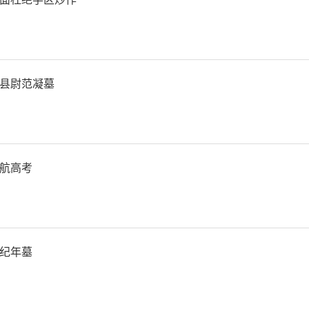
全统一战线各领域制度体系
抓、一起干的良好局面。今
县尉范凝墓
导小组集中研究统战工作4
联镇机制，建立完善督查、
航高考
党委（党组）压紧压实统战
党委、政府中心工作安排到
纪年墓
跟进到哪里，统一战线作用就