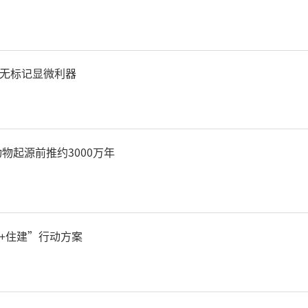
习贯彻习近平新时代中国特
首要政治任务，同学习贯彻
无标记显微利器
好新时代党的统一战线工作
广泛发动统一战线领域分级
物起源前推约3000万年
县级精准开展镇坪“同心大
理想信念教育培训、党外人
+住建”行动方案
社会阶层人士“凝心铸魂强
程”主题教育等活动共6次