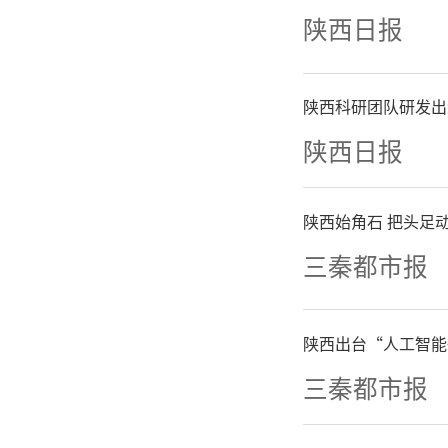
把深入学
陕西日报
思想作为
陕西科研团队研发出
记关于做
陕西日报
相结合，
陕西始角石 把头足动
习宣传，
三秦都市报
营企业家
陕西出台“人工智能
会、新的
三秦都市报
奋进新征