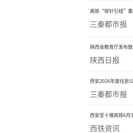
会赴镇坪
高铁“穿针引线”重
提出建议
三秦都市报
台阶、提
陕西省教育厅发布致
工作实施
陕西日报
发挥自身
西安2026年度住
支持成立
三秦都市报
会，用商
西安至十堰高铁6月
互联互通
西铁资讯