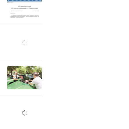
，形成全县
年，县委统
次。深入实
考评机制，
工作主体责
哪里，统战
发挥到哪