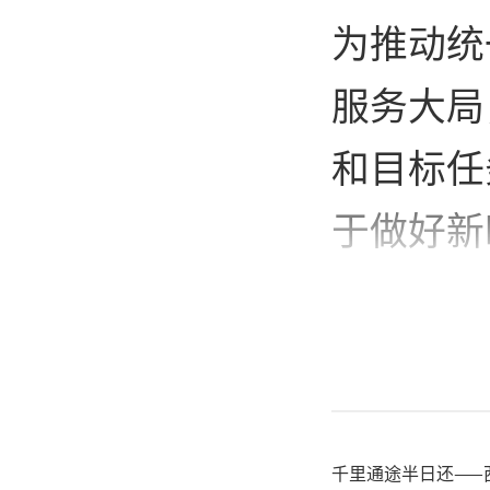
为推动统
服务大局
和目标任
于做好新
域发展实
陕西省镇
坚持1个
千里通途半日还——