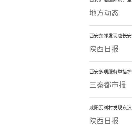
头”，健
地方动态
上下一起
西安东郊发现唐长安
战工作领
陕西日报
施部领导
西安多项服务举措护
推动各级
三秦都市报
任，实现
咸阳瓦刘村发现东汉
工作就
陕西日报
里。