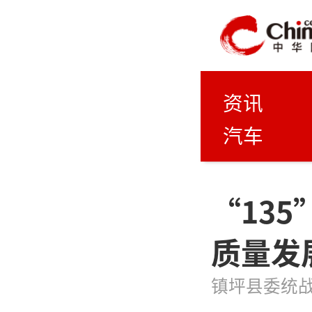
资讯
汽车
“13
质量发
镇坪县委统