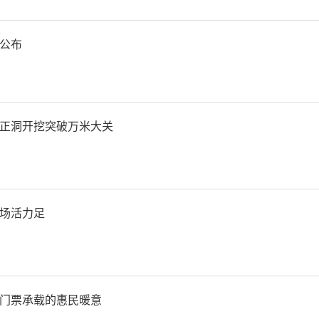
创新思路提质效。为深化月
公布
效,坚持问题导向，创新推
门审单、领导交单、专项督单
正洞开挖突破万米大关
销单”的“六单”机制，由
研收集企业发展需求,邀请
场活力足
领导出席会审,建立任务交办
”管理机制,实施全过程跟
门票承载的惠民暖意