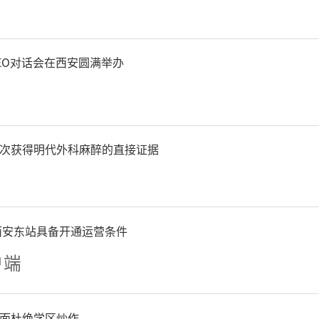
档案、痕迹档案,围绕交办
,开展季度回访,列出销号清
EO对话会在西安圆满举办
截至目前，共开展民营企业
问题50个、解决问题33个、
次获得明代外科麻醉的直接证据
出大统战格局促落实。坚持党
西安东站具备开通运营条件
部牵头协调、有关方面各负
户端
局，落实“四个纳入”、强
面杜绝学区炒作