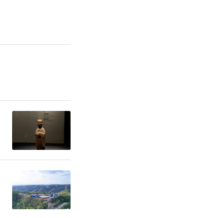
不断强化思
的共同思想
成员围绕全
关心的热点
盟安康市委