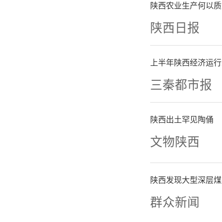
陕西农业生产何以质
培训、理
陕西日报
想政治引
上半年陕西经济运行
基础。
三秦都市报
突出3个
陕西出土罕见陶俑
文物陕西
一是突出
县经济社
陕西发现大型深层煤
群众新闻
问题，深