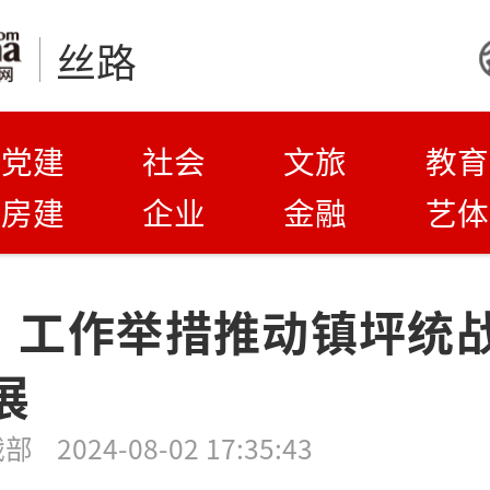
丝路
党建
社会
文旅
教育
房建
企业
金融
艺体
5”工作举措推动镇坪统
展
战部
2024-08-02 17:35:43