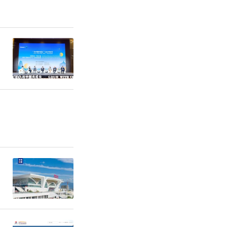
任务的办理
单，形成闭
恳谈会19
正在推进1
委统一领
其责的大统
化“三个带