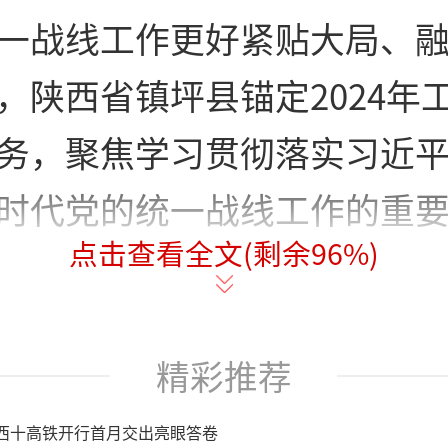
一战线工作更好紧贴大局、
，陕西省镇坪县锚定2024年
务，聚焦学习贯彻落实习近
时代党的统一战线工作的重
点击查看全文(剩余
96
%)
际，提出“135”工作举措，
坪县统战工作再上新台阶。
精彩推荐
主题
西十高铁开行首月交出亮眼答卷