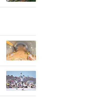
井电厂、高
而在国内同
较多问题，
度有限、行
业痛点，急