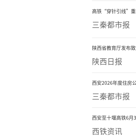
高铁“穿针引线”重
人消费市
三秦都市报
了天然土
场迅速崛
陕西省教育厅发布致
陕西日报
人的比重
应用于
西安2026年度住
三秦都市报
等。”
+应用”
西安至十堰高铁6月
西铁资讯