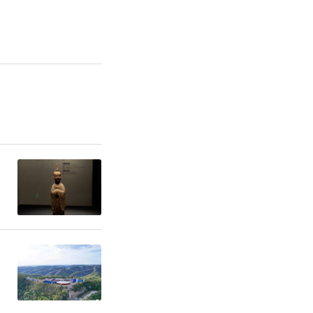
行业发展的
应用标杆企
证中心。推
和区域发展
践。搭建国
人应用的浓
最大的机器