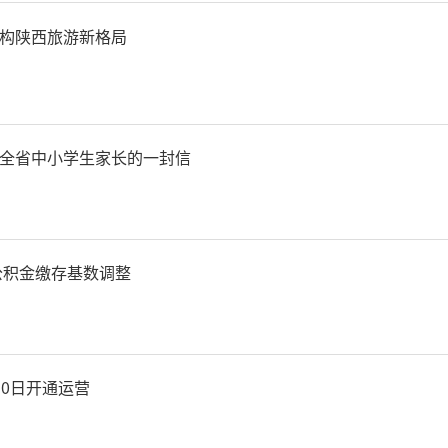
构陕西旅游新格局
场，而广阔的市场也为自动
壤，在此种情况下，工业机
起。2022年，中国机器人
全省中小学生家长的一封信
为34%，市场规模达174亿
矿井、隧道、工厂巡检、
房公积金缴存基数调整
朱雅光说，市场是硬道理，而
已是大势所趋。
30日开通运营