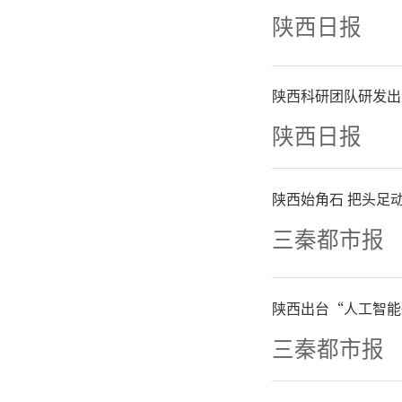
统四个方
陕西日报
产权，为
陕西科研团队研发出
“全国产
陕西日报
“美国持
陕西始角石 把头足动
三秦都市报
字使能技
管控持续
陕西出台“人工智能
技术迫在
三秦都市报