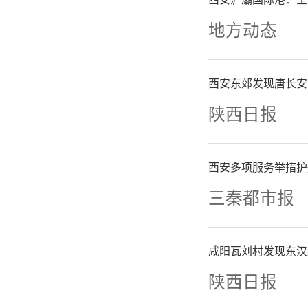
地方动态
西安东郊发现唐长安
陕西日报
西安多项服务举措护
在探索实
三秦都市报
服了以往
咸阳瓦刘村发现东汉
复杂危险
陕西日报
形成了创