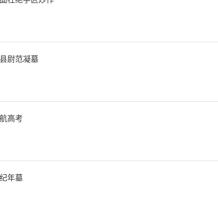
县尉范凝墓
航高考
验过程中，该团队通过软硬
机器人作业效率不高的困境
纪年墓
场景中自主灵活高效作业功
新性的能耗优化解决方案，