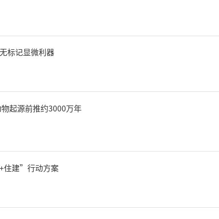
向有深厚的成果积累，形成
“国产”技术持续注入发展
无标记显微利器
”机器人需求不断加大
续加强对我国机器人、自动
物起源前推约3000万年
术的管控与封锁。在美国对
加大的环境下，发展我们自
+住建”行动方案
眉睫。”朱雅光介绍说。