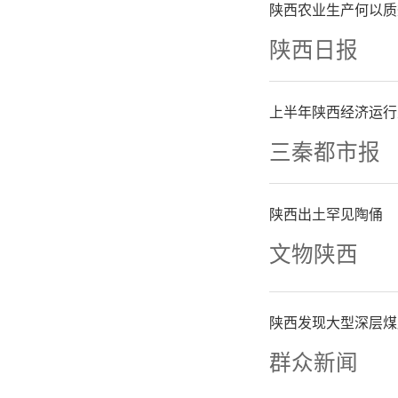
近年来，
陕西农业生产何以质
陕西日报
政策与计
业，建设
上半年陕西经济运行
三秦都市报
动各行业
特色，开
陕西出土罕见陶俑
文物陕西
际国内交
厚氛围。
陕西发现大型深层煤
群众新闻
“我国工