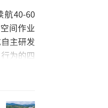
40-60
窄空间作业
成自主研发
生行为的四
士生导师朱
功率密度关
生遥操控系