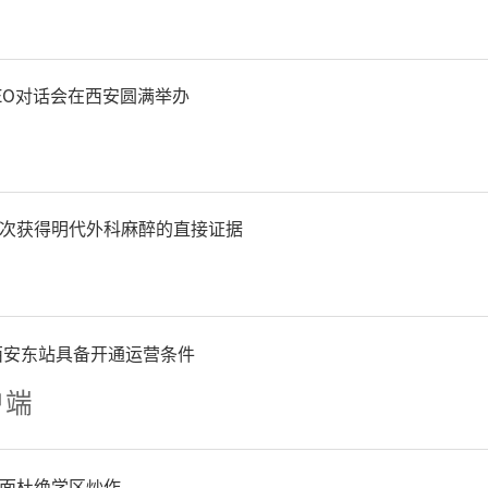
有自主知识产权的高效灵活
。
EO对话会在西安圆满举办
次获得明代外科麻醉的直接证据
西安东站具备开通运营条件
户端
面杜绝学区炒作