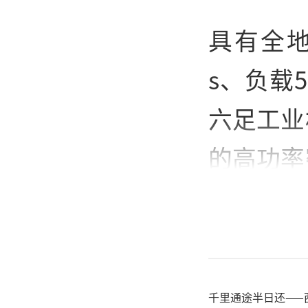
具有全地
s、负载
六足工业
的高功率
足巡检机
雅光在特
节电机、
千里通途半日还——