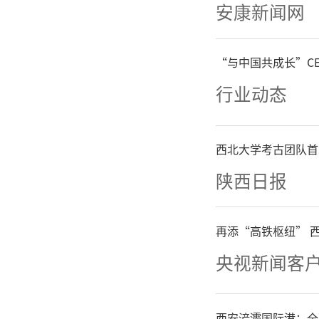
需发展拥
安康新闻网
硬件系统
“与中国共成长”C
行业动态
西北大学考古团队首
陕西日报
再添“高铁枢纽” 
央视新闻客
西安浐灞国际港：全