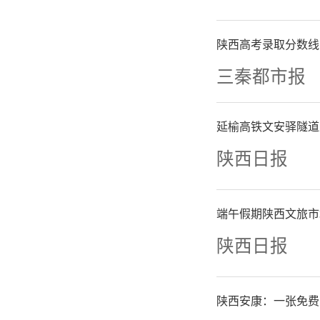
创新方案
陕西高考录取分数线
目前，在
三秦都市报
空作业、
延榆高铁文安驿隧道
样的应用
陕西日报
检测范围
端午假期陕西文旅市
朱雅光表
陕西日报
为模式单
陕西安康：一张免费