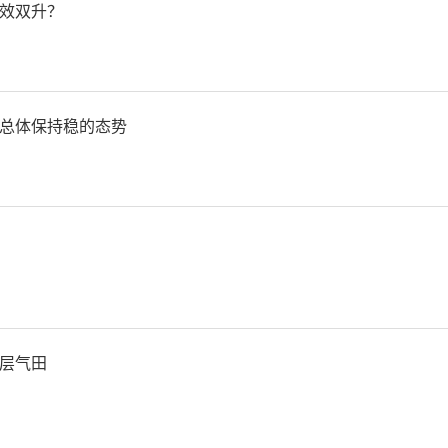
我国出台了多部有关机器人
效双升？
划。打造一批“机器人+”
一批应用体验中心和试验验
总体保持稳的态势
、各地方结合行业发展阶段
展“机器人+”应用创新实
流平台，形成全面推进机器
层气田
业体量全球第一，拥有全球