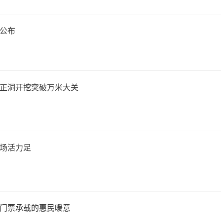
攻破行业痛点难点
公布
国外，机器人主要应用于矿
狭窄腔体等高危检测作业。
正洞开挖突破万米大关
场景中，机器人运用则存在
有限，精细化也有限。
场活力足
示，多种情况组成了功率密
一、人机交互复杂低效等行
门票承载的惠民暖意