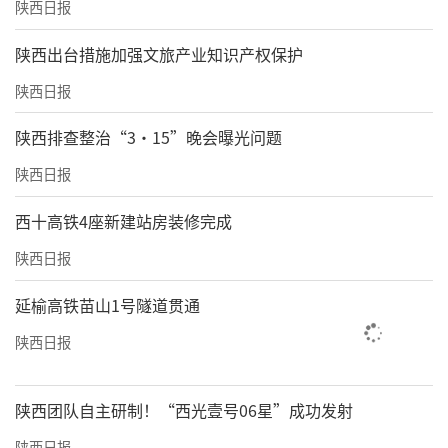
陕西日报
​陕西出台措施加强文旅产业知识产权保护
陕西日报
陕西排查整治“3·15”晚会曝光问题
陕西日报
西十高铁4座新建站房装修完成
陕西日报
延榆高铁苗山1号隧道贯通
陕西日报
陕西团队自主研制！“西光壹号06星”成功发射
陕西日报