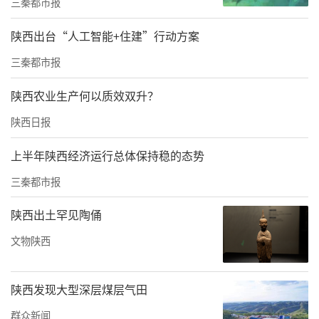
草害防控和“一喷多促”，全面夯实秋粮丰产
三秦都市报
基础。
陕西出台“人工智能+住建”行动方案
此外，受8月持续高温影响，秋粮生长过程中遇
三秦都市报
到了旱情。西安市农业农村系统积极应对，全
陕西农业生产何以质效双升？
面开展抗旱保秋粮生产工作，有效利用水利工
陕西日报
程调蓄能力，采取节水喷灌、微喷、滴灌等方
式，先后完成灌溉119.9万亩次、施肥122万亩
上半年陕西经济运行总体保持稳的态势
次、喷施抗旱剂2.72万亩，有效保障了秋粮正
三秦都市报
常生产。
陕西出土罕见陶俑
责任编辑：眭雨佳 秦华
文物陕西
陕西发现大型深层煤层气田
群众新闻