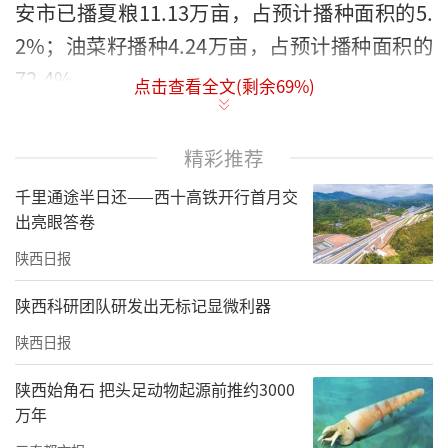
安市已播夏粮11.13万亩，占预计播种面积的5.
2%；油菜籽播种4.24万亩，占预计播种面积的
72.4%。
点击查看全文(剩余
69
%)
据统计，“三秋”期间，西安市投入各类作业
农机具4.7万台（套），其中拖拉机1.4万余台、
精彩推荐
玉米联合收割机3500余台、玉米秸秆粉碎还田
千里通途半日还——西十高铁开行首月交
机6000余台、小麦播种机7000余台、深松机近
出亮眼答卷
200台、饲草加工设备8500余台（套），满足机
陕西日报
收和小麦播种需要。为扎实做好高温、暴雨天
陕西科研团队研发出无标记显微利器
气旱涝急转情况下农业防灾减灾和秋粮生产工
陕西日报
作，西安市农业农村系统共下派1584名干部包
镇驻村保秋粮生产，全面摸清旱情实际，面对
陕西始角石 把头足动物起源前推约3000
万年
面一线指导，扎实开展灌浆期肥水管理及病虫