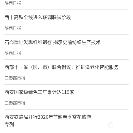
陕西日报
西十高铁全线进入联调联试阶段
陕西日报
石峁遗址发现纤维遗存 揭示史前纺织生产技术
陕西日报
西部十一省（区、市）联合倡议：推进适老化智能服务
三秦都市报
西安国家级绿色工厂累计达119家
三秦都市报
西安铁路局开行2026年首趟春季赏花旅游
专列