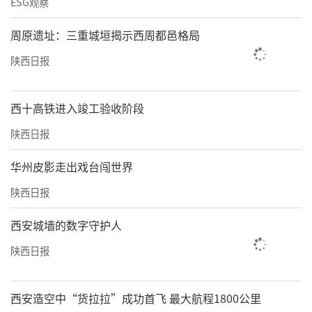
ESG观察
周原遗址：三重城垣揭示西周都邑格局
陕西日报
西十高铁进入竣工验收阶段
陕西日报
华州皮影走出戏台闯世界
陕西日报
西安城墙的数字守护人
陕西日报
西安造空中“货拉拉”成功首飞 最大航程1800公里