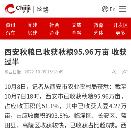
丝路
En
资讯
党建
社会
文旅
教育
开发区
汽车
房建
企业
金融
艺体
更多
西安秋粮已收获秋粮95.96万亩 收获
过半
陕西日报
2022-10-09 15:18:49
10月8日，记者从西安市农业农村局获悉：截至
10月7日18时，西安市已收获秋粮95.96万亩，
占应收面积的51.1%，其中已收获大豆4.27万
亩，占应收面积的93.8%。临潼区、长安区、蓝
田县、高陵区收获较快，已收获占比超6成。西