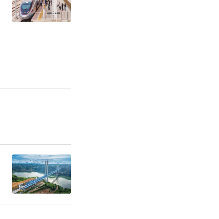
任编辑：白睿祺 李晓庆