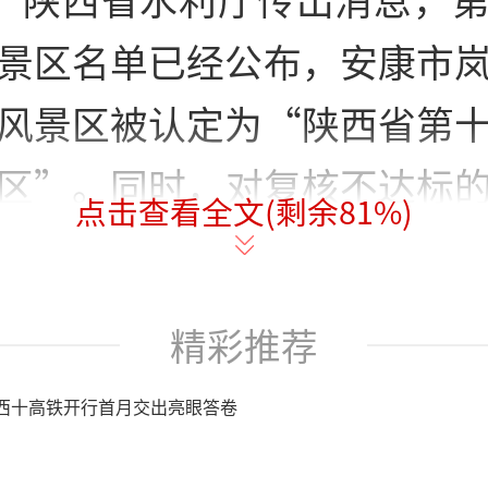
景区名单已经公布，安康市
风景区被认定为“陕西省第
区”。同时，对复核不达标
点击查看全文(剩余
81
%)
宝鸡峡千王海游乐园水利风
。
精彩推荐
定工作依据《陕西省水利风景
西十高铁开行首月交出亮眼答卷
格遵循申报、评审、公示等