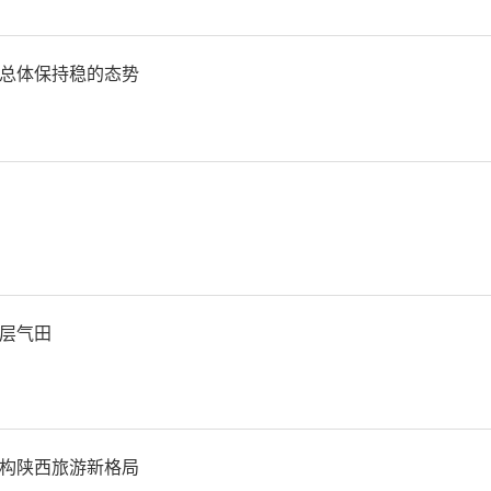
“优质水资源、健康水生态
总体保持稳的态势
水文化、现代水管理”的总
级和国家级水利风景区88处
河，汉中石门水利风景区入
高质量发展典型案例名单，
层气田
中国”发布会重点推介，为
生活需要提供了更多优质水生
构陕西旅游新格局