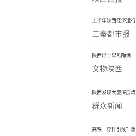
来，按照
上半年陕西经济运行
境、先进
三秦都市报
已建成省
陕西出土罕见陶俑
湖、护城
文物陕西
风景区
陕西发现大型深层煤
部“水美
群众新闻
众美好
高铁“穿针引线”重