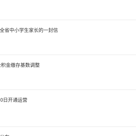
张维）
秦都市报
全省中小学生家长的一封信
责
房公积金缴存基数调整
30日开通运营