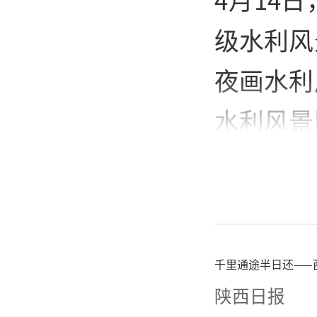
级水利风
夜画水利
水利风景
游览区、
进行撤销
此次认
千里通途半日还——
法》，严
陕西日报