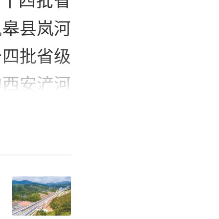
岚皋县岚河
十四批省级
的西安浐河
景区按规定
区管理办
程序，重点