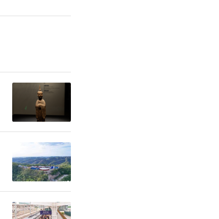
、宜居水环
要求，全省
。西安汉城
选国家水利
并获水利
满足人民群
态产品。