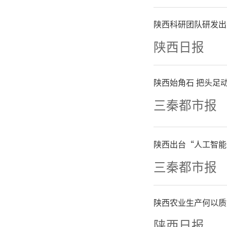
考察水利
陕西科研团队研发出
方面的成
陕西日报
开发、
陕西始角石 把头足动
区”的
三秦都市报
乐、特色
陕西出台“人工智能
市河湖
三秦都市报
厅”。
陕西农业生产何以质
水利风
陕西日报