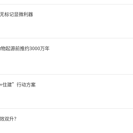
风景资源在水生态保护、水
无标记显微利器
效。岚河夜画水利风景区依
河道治理工程，形成了“一
物起源前推约3000万年
总体布局，打造了集休闲健身
街景、餐饮语茶、风情演绎
+住建”行动方案
型水利风景区，成为岚皋县
效双升？
景区是展示水利惠民成果的窗