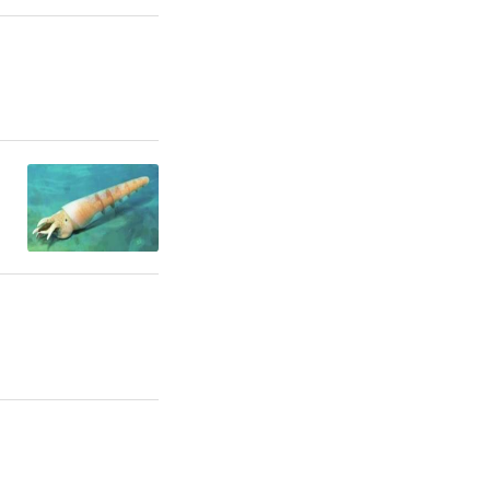
文化科普等
托岚河水利
轴两片五
、文化娱
为一体的城
的“会客
口。近年