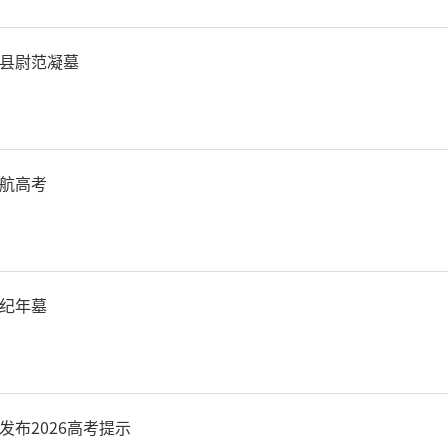
县尉范凝墓
航高考
纪年墓
发布2026高考提示