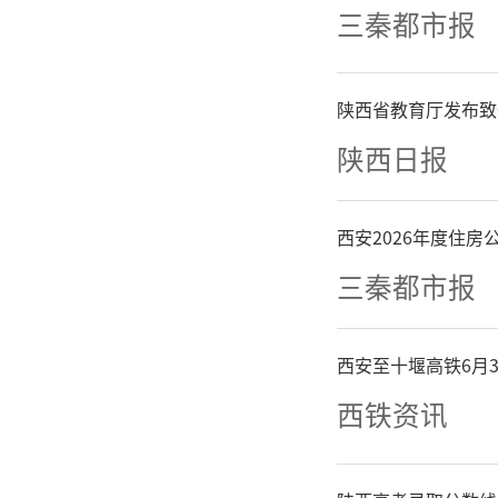
（记者 
三秦都市报
来源：三
陕西省教育厅发布致
陕西日报
西安2026年度住
三秦都市报
西安至十堰高铁6月
西铁资讯