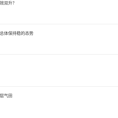
效双升？
总体保持稳的态势
建行宝鸡分行等单位承办的
层气田
金融政策培训会召开，渭滨区