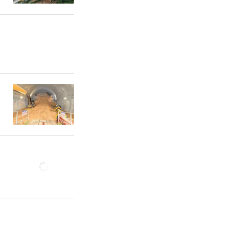
经济发展、
渭滨区产业
融优势，优
，为渭滨区
断的“金融
邀请省行公