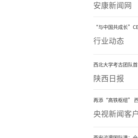
司部制造
安康新闻网
绕建设银
“与中国共成长”C
介绍了该
行业动态
企业股贷
西北大学考古团队首
容，全方
陕西日报
产品与服
再添“高铁枢纽” 
配适合
央视新闻客
题。
西安浐灞国际港：全