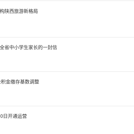
创企业参加会议。会上，银企
构陕西旅游新格局
探索科技金融发展新路径，
航。
全省中小学生家长的一封信
房公积金缴存基数调整
30日开通运营