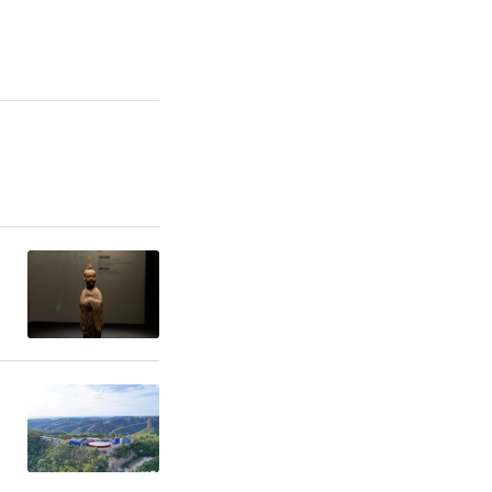
渭滨区工业
辖内84户