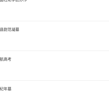
，建行宝鸡分行与渭滨区人
持渭滨工业科技创新推动高
县尉范凝墓
议》，并现场向宝鸡市广汇
笔“渭滨科信贷”——脱核链
航高考
宝鸡分行相关负责人表示，
为契机，围绕区域重点产业
纪年墓
内科创企业，充分运用工业企
平台、优化服务，与企业共