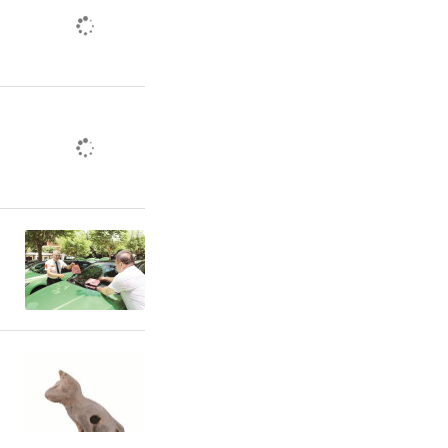
民政府签订
质量发展战
机械有限公
贷300万
他们将以此
布局，积极
业惠企政
同书写科技