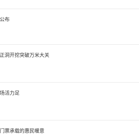
公布
建行宝鸡分行秉持服务地方
创新的经营理念，积极聚焦
正洞开挖突破万米大关
，通过充分发挥建行科技金
+新兴”领域金融资源配置
场活力足
科技创新发展注入了源源不
培训会当天，建行宝鸡分行
门票承载的惠民暖意