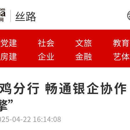
丝路
党建
社会
文旅
教育
房建
企业
金融
艺体
鸡分行 畅通银企协作
擎”
025-04-22 16:14:08