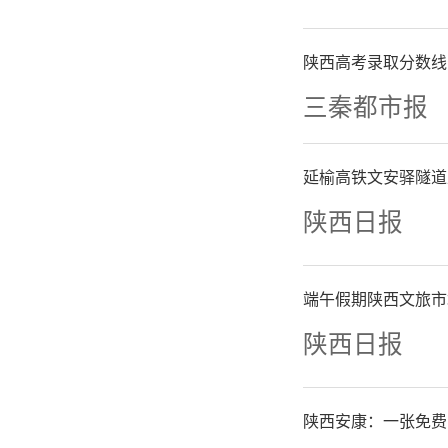
陕西高考录取分数线
三秦都市报
近年来，
支持科技
延榆高铁文安驿隧道
陕西日报
发展布局
化“传统
端午假期陕西文旅市
工业企业
陕西日报
活水”。
陕西安康：一张免费