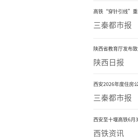
重点科
高铁“穿针引线”重
三秦都市报
流，共同
业扬帆远
陕西省教育厅发布致
陕西日报
西安2026年度住
三秦都市报
西安至十堰高铁6月
西铁资讯