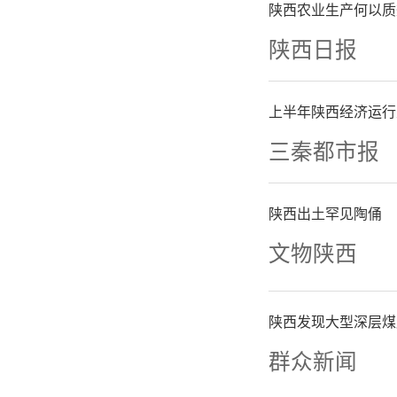
陕西农业生产何以质
陕西日报
上半年陕西经济运行
三秦都市报
陕西出土罕见陶俑
文物陕西
近日，由
陕西发现大型深层煤
群众新闻
企业科技