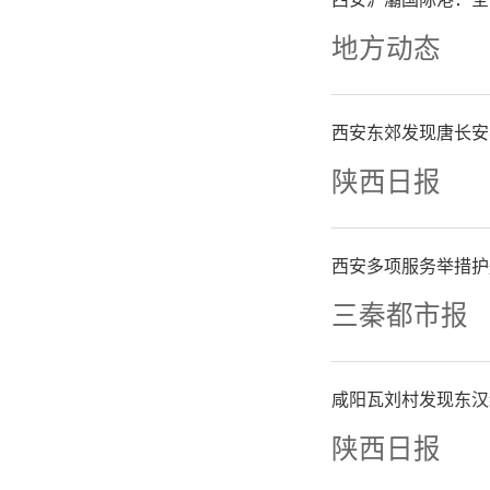
培训会上
地方动态
《金融支
西安东郊发现唐长安
略合作协
陕西日报
司发放首
西安多项服务举措护
元。建行
三秦都市报
次培训会
咸阳瓦刘村发现东汉
对接辖
陕西日报
策，搭建