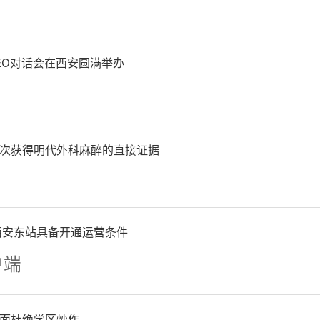
业与战略新兴产业客户中心
行科技金融服务方案，向到
EO对话会在西安圆满举办
行科技金融全生命周期服务
债保业务、科技金融专项服
次获得明代外科麻醉的直接证据
位帮助科创企业深入了解建
务，使其能够根据自身发展
西安东站具备开通运营条件
的融资方案，有效解决企业资
户端
面杜绝学区炒作