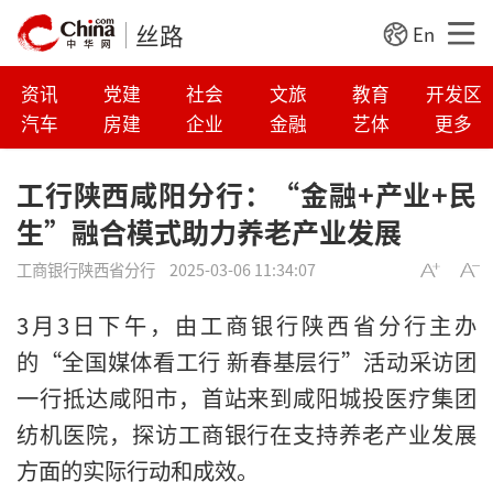
丝路
En
资讯
党建
社会
文旅
教育
开发区
汽车
房建
企业
金融
艺体
更多
工行陕西咸阳分行：“金融+产业+民
生”融合模式助力养老产业发展
工商银行陕西省分行
2025-03-06 11:34:07
3月3日下午，由工商银行陕西省分行主办
的“全国媒体看工行 新春基层行”活动采访团
一行抵达咸阳市，首站来到咸阳城投医疗集团
纺机医院，探访工商银行在支持养老产业发展
方面的实际行动和成效。