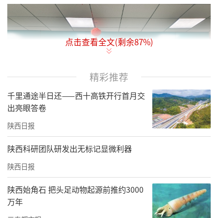
点击查看全文(剩余
87
%)
精彩推荐
千里通途半日还——西十高铁开行首月交
出亮眼答卷
陕西日报
陕西科研团队研发出无标记显微利器
陕西日报
在纺机医院中，喂饭、护理、康复训练···
···医护人员正悉心照料着住院老人，为不
陕西始角石 把头足动物起源前推约3000
同情况的老人提供个性化服务。据了解，该医
万年