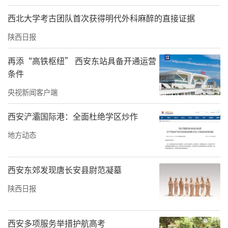
专用无障碍停车位、无障碍通道和无障碍卫生
间，同时安装了紧急呼叫按钮，配备了AED自动
西北大学考古团队首次获得明代外科麻醉的直接证据
除颤仪，确保老年客户在遇到突发疾病时能够
陕西日报
第一时间得到急救，还为老年客户提供了爱心
再添“高铁枢纽” 西安东站具备开通运营
窗口和爱心服务专岗，推行“一站式”服务模
条件
式，高效解决老年客户的特殊业务需求，打造
央视新闻客户端
养老金融特色网点。
西安浐灞国际港：全面杜绝学区炒作
此外，工商银行咸阳分行还在普惠金融服务方
地方动态
面展现了国有大行的社会责任和担当。扎实推
进“小微企业融资协调工作机制”落地见效，
西安东郊发现唐长安县尉范凝墓
广泛开展“千企万户大走访”，活动开展以来
陕西日报
累计走访小微企业1289户，累计为774户小微企
业投放普惠贷款5.18亿元，促使普惠金融服务
西安多项服务举措护航高考
直达经济社会机体末梢，打通融资堵点“最后