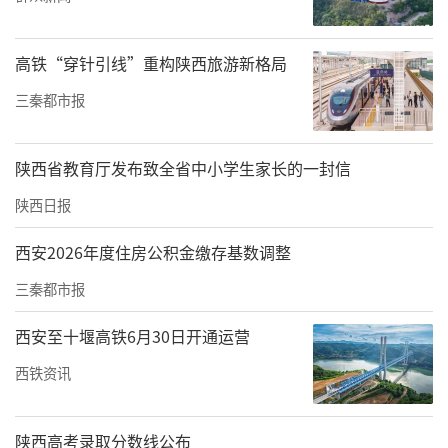
高铁“穿针引线”重构陕西旅游新格局
三秦都市报
由于社区服务中心大部分服务具有公益性，且
整体费用较低，资金不足成为运营的最大难
陕西省教育厅发布致全省中小学生家长的一封信
点。对此，工商银行咸阳分行创新推出“医养
陕西日报
贷”产品，以信用抵押为基础，利率按照基准
利率执行，为该社区服务中心提供资金支持。
西安2026年度住房公积金缴存基数调整
三秦都市报
工商银行咸阳分行工作人员介绍，目前已通
过“医养贷”产品累计向咸阳8户社区医院发放
西安至十堰高铁6月30日开通运营
低利率纯信用普惠养老贷款1220万元，为社区
西铁资讯
医院提供了有力的资金支持，及时填补了资金
缺口，解决了日常药品采购和人员工资问题，
陕西高考录取分数线公布