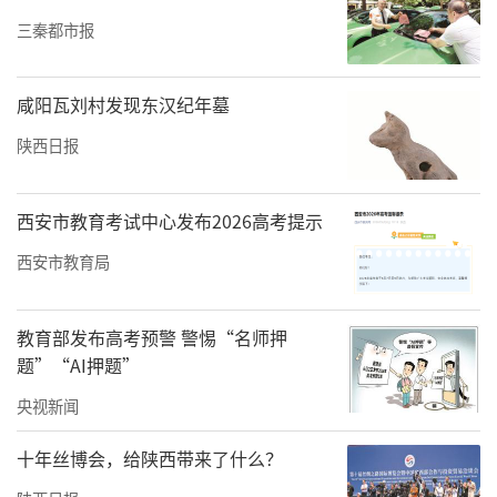
一公里”。
三秦都市报
截止2025年1月末，咸阳分行普惠贷款余额25.3
咸阳瓦刘村发现东汉纪年墓
9亿元，服务小微客户2836户。“新一代经营快
陕西日报
贷”主打线上申请、信用额度、灵活高
效，“网贷通”产品押品丰富、流程便捷、随
西安市教育考试中心发布2026高考提示
借随还。特色产品多点开花，“秦科e贷”产品
精准支持科技型小微企业，为区域发展增添创
西安市教育局
新活力；“种植e贷”“养殖e贷”“苹果兴农
贷”产品服务涉农领域种养殖、苹果仓储批发
教育部发布高考预警 警惕“名师押
题”“AI押题”
客户；“辣椒贷”“香油贷”“茯茶贷”为县
央视新闻
域特色产业发展添砖加瓦；“医保贷”“助医
贷”为两定医疗机构和医疗器械供应商提供专
十年丝博会，给陕西带来了什么？
属产品，服务民生医疗行业。