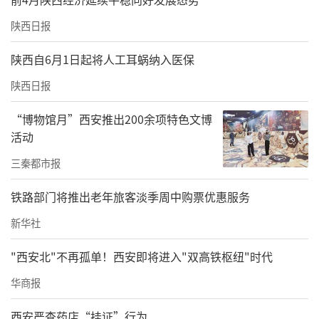
度激活”跃升，既助力养老机构、小微企业及
陕西日报
特色产业稳健发展，又通过科技赋能、服务下
沉实现风险可控与规模增长，不断为区域经济
陕西自6月1日起将人工耳蜗纳入医保
高质量发展注入强劲动能。
陕西日报
责任编辑：辛晓霞 秦乐
“博物馆月”西安推出200余项特色文博
活动
三秦都市报
铁路部门将推出老年旅客淡季周中购票优惠服务
新华社
"西安北"不再孤单！西安即将进入"双高铁枢纽"时代
华商报
西安严查药店“挂证”行为