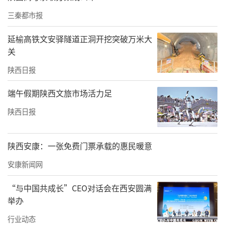
打造了支持养老产业发展新模式。
三秦都市报
延榆高铁文安驿隧道正洞开挖突破万米大
关
陕西日报
端午假期陕西文旅市场活力足
陕西日报
陕西安康：一张免费门票承载的惠民暖意
安康新闻网
“与中国共成长”CEO对话会在西安圆满
工商银行咸阳分行还在网点适老化服务建设方
举办
面做出显著努力。该行为老年客户专门设置了
行业动态