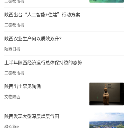
院整合养老和医疗两方面资源，充分利用社区
三秦都市报
医院的内科、外科、中医等临床科室和放射、
陕西出台“人工智能+住建”行动方案
检验等功能检查科室，为老人提供医疗服务、
三秦都市报
身心照护、上门护理、功能康复训练等服务，
实现医疗、护理、养老、康复全过程无缝连
陕西农业生产何以质效双升？
接，让老人们在享受医疗服务的同时，感受到
陕西日报
家的温暖和关怀。
上半年陕西经济运行总体保持稳的态势
三秦都市报
陕西出土罕见陶俑
文物陕西
陕西发现大型深层煤层气田
群众新闻