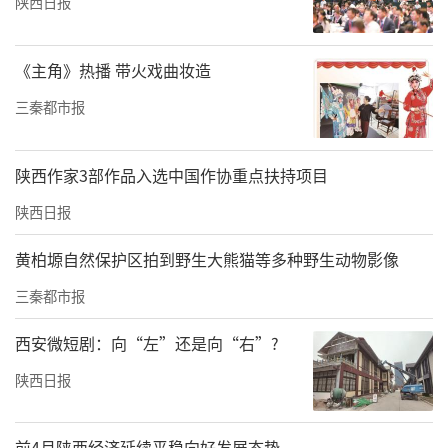
陕西日报
《主角》热播 带火戏曲妆造
三秦都市报
陕西作家3部作品入选中国作协重点扶持项目
陕西日报
黄柏塬自然保护区拍到野生大熊猫等多种野生动物影像
三秦都市报
西安微短剧：向“左”还是向“右”?
工商银行咸阳分行正在以产品创新为引擎，以
陕西日报
场景深耕为路径，发展“金融+产业+民生”融
合模式，推动普惠金融从“广泛覆盖”向“深
前4月陕西经济延续平稳向好发展态势