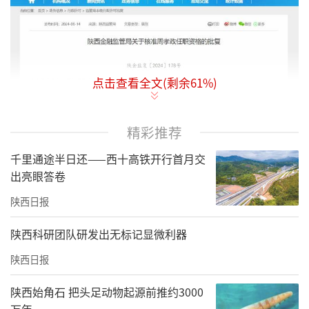
点击查看全文(剩余
61
%)
精彩推荐
千里通途半日还——西十高铁开行首月交
出亮眼答卷
陕西金融监管局关于核准周孝政任职资格的批
陕西日报
复
陕西科研团队研发出无标记显微利器
陕金监复〔2024〕178号
陕西日报
北京银行股份有限公司西安分行：
陕西始角石 把头足动物起源前推约3000
你行《北京银行股份有限公司西安分行关于延
万年