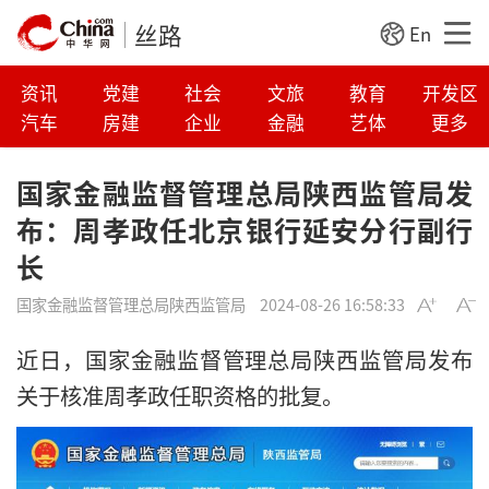
丝路
En
资讯
党建
社会
文旅
教育
开发区
汽车
房建
企业
金融
艺体
更多
国家金融监督管理总局陕西监管局发
布：周孝政任北京银行延安分行副行
长
国家金融监督管理总局陕西监管局
2024-08-26 16:58:33
近日，国家金融监督管理总局陕西监管局发布
关于核准周孝政任职资格的批复。