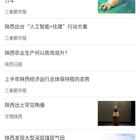
安分行周孝政同志任职资格的请示》（京银陕
三秦都市报
发〔2024〕153号）收悉。经审核，批复如下：
陕西出台“人工智能+住建”行动方案
核准周孝政北京银行股份有限公司延安分行副
三秦都市报
行长任职资格。
陕西农业生产何以质效双升？
拟任人应自本批复印发之日起3个月内到任，并
陕西日报
将相关任免文件及时抄报我局。未在规定期限
内到任的，本批复自动失效，我局将办理许可
上半年陕西经济运行总体保持稳的态势
事项注销手续。
三秦都市报
此复。
陕西出土罕见陶俑
2024年8月14日
文物陕西
来源：国家金融监督管理总局陕西监管局
陕西发现大型深层煤层气田