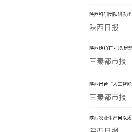
建设“路
陕西科研团队研发出
陕西日报
域产业协
展体系加
陕西始角石 把头足动
三秦都市报
农业转移
+实际居
陕西出台“人工智能
三秦都市报
就业地参
公共服务
陕西农业生产何以质
陕西日报