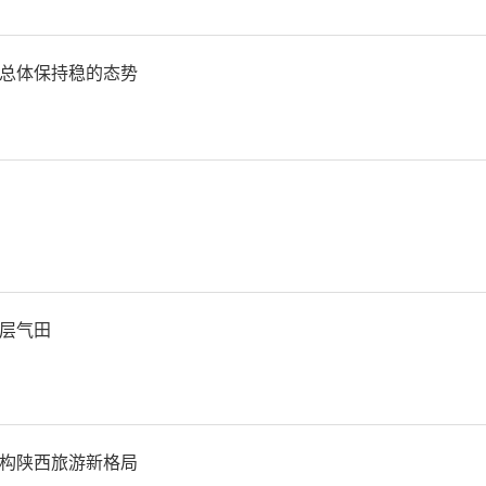
设提质增效。
总体保持稳的态势
都市圈发展步伐加快，西安
湾区产业高质量发展投资推
10亿元。
领跑全省经济发展，“一县
层气田
见效，县域经济大盘持续扩容
区）的生产总值超200亿元
构陕西旅游新格局