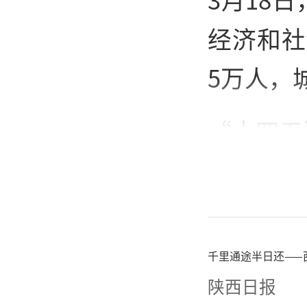
经济和社
5万人，城
“十四五
推进以人
提升0.
标。
千里通途半日还——
陕西日报
政策体系