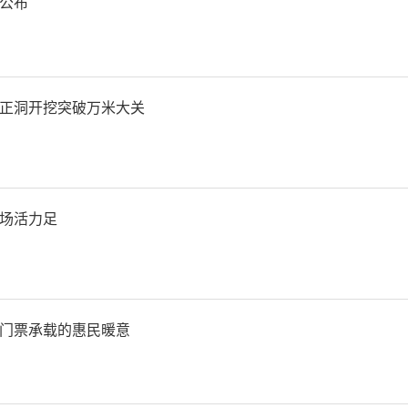
重点任务落实，释放城镇化
公布
全省经济高质量发展提供强
”省发展改革委规划处副处
正洞开挖突破万米大关
杨晓梅）
西日报
场活力足
责
门票承载的惠民暖意