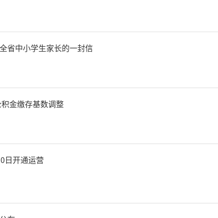
先开展潜力地区城镇化水平
融合，“千万工程”扎实推
全省中小学生家长的一封信
务水平显著提升，城乡居民
续缩小，2024年全省农村
房公积金缴存基数调整
增速快于城镇2.4个百分点。
30年，陕西城镇化率预计接近
30日开通运营
新型城镇化战略五年行动计