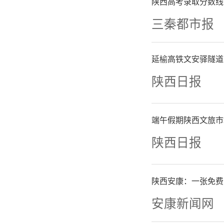
中明确的
陕西高考录取分数线
三秦都市报
潜力，为
实支撑。
延榆高铁文安驿隧道
陕西日报
（记者 
来源：陕
端午假期陕西文旅市
陕西日报
陕西安康：一张免费
安康新闻网