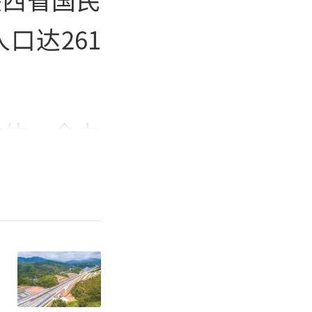
口达261
载体，全力
镇化率年均
%的规划目
五年城镇化