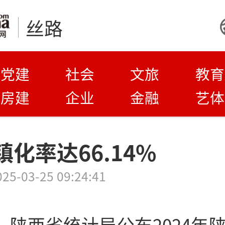
丝路
党建
社会
文旅
教育
房建
企业
金融
艺体
化率达66.14%
025-03-25 09:24:41
日，陕西省统计局公布2024年