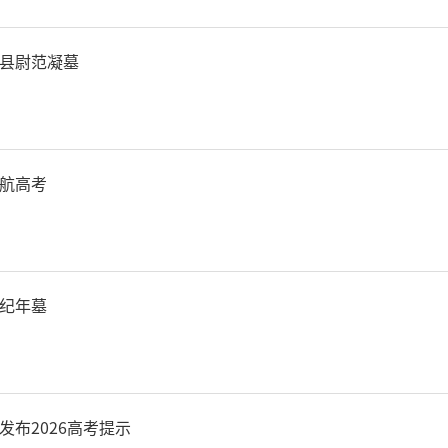
县尉范凝墓
航高考
纪年墓
发布2026高考提示