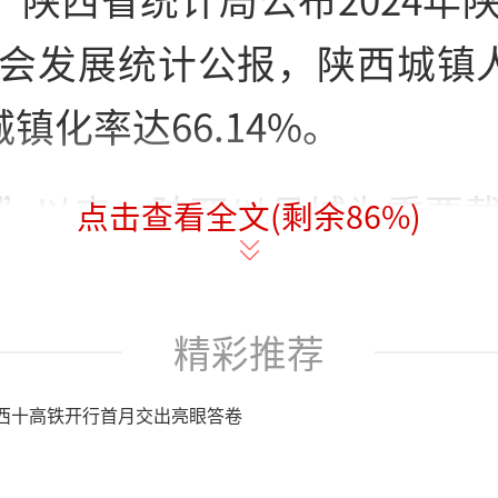
会发展统计公报，陕西城镇人
镇化率达66.14%。
”以来，陕西以县城为重要
点击查看全文(剩余
86
%)
为本的新型城镇化建设，城
8个百分点，提前2年实现65
精彩推荐
西十高铁开行首月交出亮眼答卷
、制度机制持续完善，未来