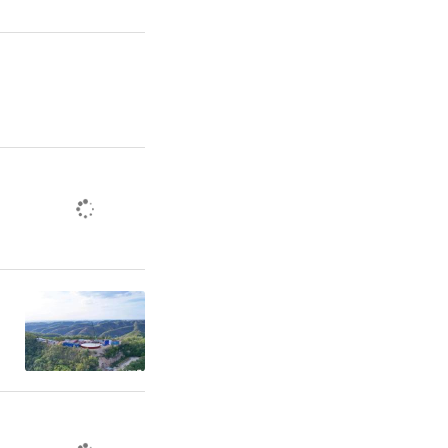
都市圈对接
介会签约投
一策”事项
，27个县
，5个县