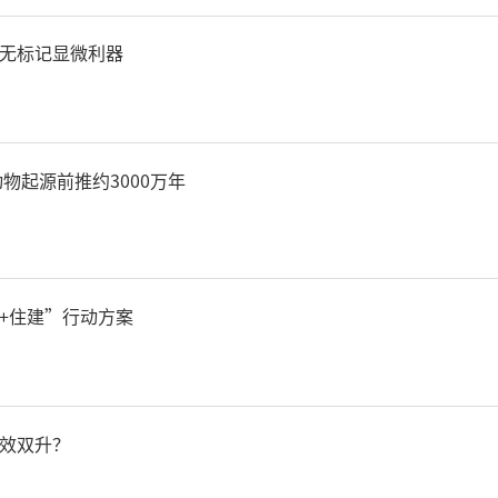
线图”更加明晰，“西安龙
无标记显微利器
同、城乡要素流动”的城乡
速构建。
物起源前推约3000万年
人口市民化质量不断提升，
住”落户的户口迁移政策全
+住建”行动方案
保户籍限制全面取消，常住
制度、服务设施更加健全，
效双升？