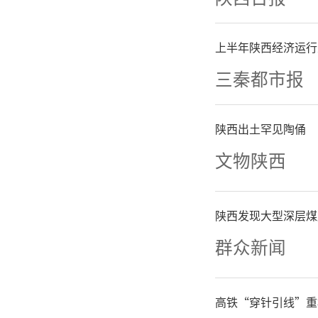
务平台建
上半年陕西经济运行
城市群、
三秦都市报
粤港澳大
陕西出土罕见陶俑
资额超1
文物陕西
县域经济
陕西发现大型深层煤
清单落地
群众新闻
（市、
高铁“穿针引线”重