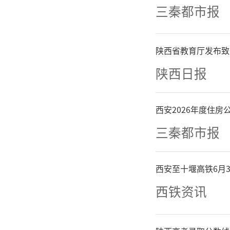
（区）率
三秦都市报
城乡深度
陕西省教育厅发布致
本公共服
陕西日报
收入比持
西安2026年度住
支配收入
三秦都市报
“到20
西安至十堰高铁6月
西铁资讯
们将推动