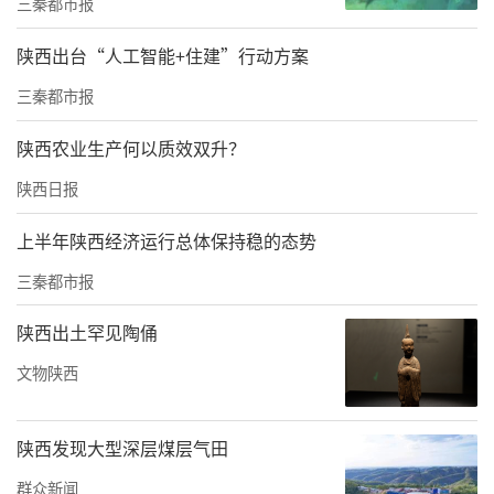
三秦都市报
正旺、黑龙江队白利君分获二、三名。女子个
陕西出台“人工智能+住建”行动方案
人计时赛方面，来自河南巴迪瑞自行车队伊曼
三秦都市报
丹纳以59分29秒467的成绩获得冠军，黑龙江队
关思琦、香港队李思颖位列二、三名。
陕西农业生产何以质效双升？
陕西日报
本次赛事将持续至6月15日，接下来还将进行混
合团体计时赛、城市绕圈淘汰赛、男子个人
上半年陕西经济运行总体保持稳的态势
赛、女子个人赛等项目的角逐。6月13日，2025
三秦都市报
年“东恒盛杯”中国公路自行车联赛第五站
陕西出土罕见陶俑
（陕西·礼泉站）开幕式将在礼泉县体育中心
举办，届时将全网直播赛事盛况。
文物陕西
陕西发现大型深层煤层气田
群众新闻