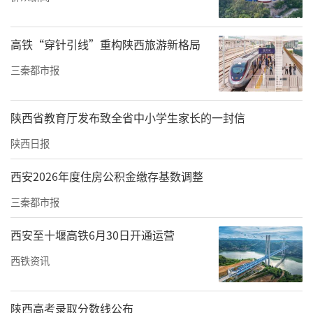
高铁“穿针引线”重构陕西旅游新格局
三秦都市报
陕西省教育厅发布致全省中小学生家长的一封信
陕西日报
精心筹备，只为今日完美启航。自获得承办权
西安2026年度住房公积金缴存基数调整
以来，礼泉以最高标准冲刺筹备，专业团队反
三秦都市报
复优化坡度、弯道半径，全面升级标识与防护
设施，国家级赛道静待飞驰车轮；全面提升保
西安至十堰高铁6月30日开通运营
障，300名志愿者严阵以待，从住宿餐饮到引导
西铁资讯
服务，全方位展现“礼泉温度”；公安、医
疗、气象等多部门联动，1035名安保人员、470
陕西高考录取分数线公布