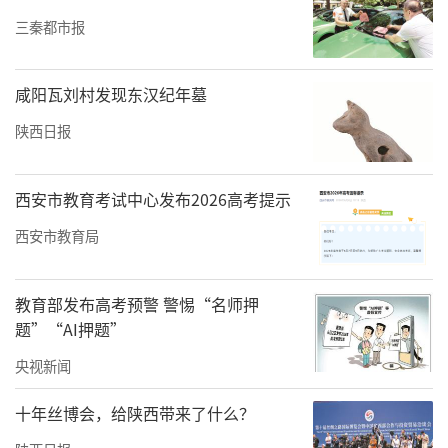
三秦都市报
咸阳瓦刘村发现东汉纪年墓
陕西日报
超越竞技，冲刺发展新赛道。这场国家级赛事
西安市教育考试中心发布2026高考提示
的举办，其意义远超体育范畴。它标志着礼泉
西安市教育局
站在了高质量发展的新起点上。全县上下不仅
要当好热情周到的“服务保障员”和自信开放
教育部发布高考预警 警惕“名师押
的“文旅推介员”，更要汲取参赛选手顽强拼
题”“AI押题”
搏、奋勇争先的精神力量，当好“礼泉发展运
央视新闻
动员”。全县上下将以赛事为重要契机，在经
济发展、城市建设、文化传承等各条“赛
十年丝博会，给陕西带来了什么？
道”上奋力奔跑、加速冲刺，将赛事带来的巨