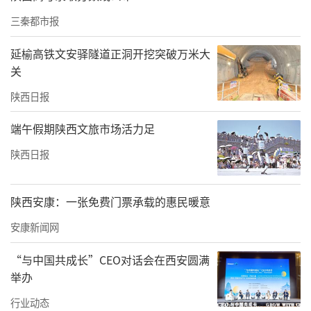
个执勤点、51人专业医护团队及9辆急救车将在
三秦都市报
赛道沿线及重点区域值守，提供实时医疗保
障；气象部门也将全程监测，为赛事保驾护
延榆高铁文安驿隧道正洞开挖突破万米大
关
航。
陕西日报
端午假期陕西文旅市场活力足
陕西日报
陕西安康：一张免费门票承载的惠民暖意
安康新闻网
“与中国共成长”CEO对话会在西安圆满
举办
行业动态
以赛为媒，千年文脉绽放新姿。本次联赛不仅