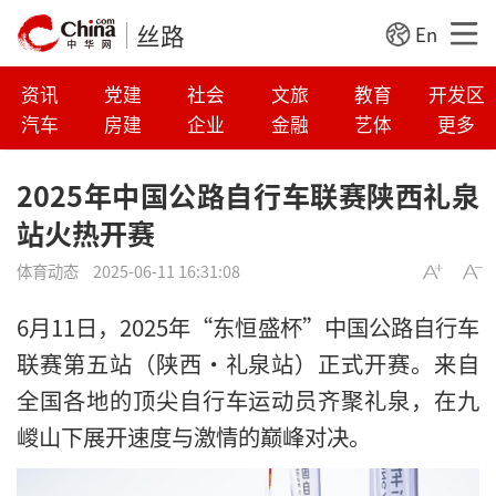
丝路
En
资讯
党建
社会
文旅
教育
开发区
汽车
房建
企业
金融
艺体
更多
2025年中国公路自行车联赛陕西礼泉
站火热开赛
体育动态
2025-06-11 16:31:08
6月11日，2025年“东恒盛杯”中国公路自行车
联赛第五站（陕西·礼泉站）正式开赛。来自
全国各地的顶尖自行车运动员齐聚礼泉，在九
嵕山下展开速度与激情的巅峰对决。