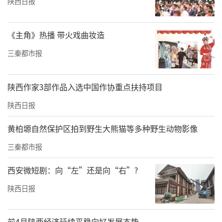
陕西日报
大关注度和影响力，切实转化为推动礼泉高质
量发展的澎湃动能。
《主角》热播 带火戏曲妆造
三秦都市报
陕西作家3部作品入选中国作协重点扶持项目
陕西日报
黄柏塬自然保护区拍到野生大熊猫等多种野生动物影像
三秦都市报
西安微短剧：向“左”还是向“右”?
陕西日报
前4月陕西经济延续平稳向好发展态势