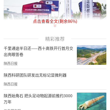
点击查看全文(剩余
86
%)
精彩推荐
千里通途半日还——西十高铁开行首月交
出亮眼答卷
陕西日报
首个比赛日分别进行的是男、女个人计时赛的
陕西科研团队研发出无标记显微利器
争夺，两个组别距离均为35公里，比赛起点位
陕西日报
于礼泉县袁家村，赛道有一定的起伏，进入215
县道有连续的缓上坡路段，对车手的爬坡能力
陕西始角石 把头足动物起源前推约3000
有一定的考验。最终，来自湖南队陈利斌以48
万年
分39秒387摘得男子个人计时赛冠军，甘肃队张