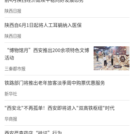
陕西日报
陕西自6月1日起将人工耳蜗纳入医保
陕西日报
“博物馆月”西安推出200余项特色文博
活动
有朋自远方来，九嵕山下战鼓擂！车轮飞转
三秦都市报
处，是速度的较量，是文化的交融，更是一个
铁路部门将推出老年旅客淡季周中购票优惠服务
古县面向未来的全速进发。礼泉，这座承载着
新华社
千年历史的古县，正以一场安全、精彩、卓越
的体育盛会，诚邀四海宾朋共赴骑行盛宴。今
"西安北"不再孤单！西安即将进入"双高铁枢纽"时代
日的九嵕山下，正上演着一场速度的盛宴、文
华商报
化的交融与发展的启航！（通讯员 全金兴）
西安严查药店“挂证”行为