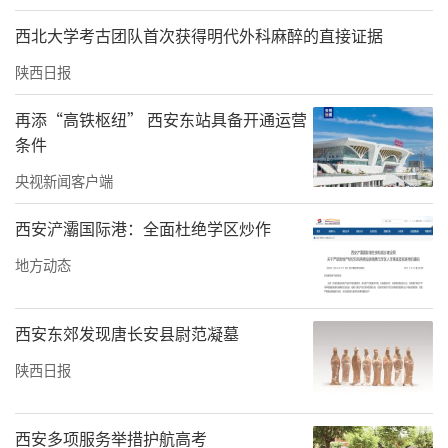
是一场体育竞技的盛会，更是一次文化旅游的
西北大学考古团队首次获得明代外科麻醉的直接证据
深度展示。赛事路线巧妙串联起唐昭陵、九嵕
陕西日报
山等承载厚重历史的文化遗迹与秀美自然风
再添“高铁枢纽” 西安东站具备开通运营
光，赛道本身宛如一条流动的“文化长廊”。
条件
礼泉人民积极化身“文旅推介员”，借力顶级
央视新闻客户端
赛事平台，向外展示“唐宗圣地”独特的历史
底蕴、人文风情和山水画卷，推动实现“赛事
西安浐灞国际港：全面杜绝学区炒作
引流、文旅增收”的良性互动，让千年文脉在
地方动态
新时代焕发勃勃生机。
西安东郊发现唐长安县尉范凝墓
陕西日报
西安多项服务举措护航高考