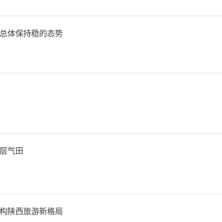
具，加力巩固经济恢复发展
总体保持稳的态势
灌、不透支未来。在落实好
时，再实施19项接续政策，
经济企稳向好、保持运行在
最好结果。
层气田
：一是在3000亿元政策性
到项目的基础上，再增加30
构陕西旅游新格局