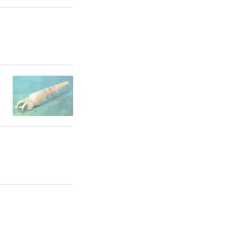
强化财力物
发展态势，
贯彻党中
念，高效统
展是解决我
紧要关口，
用好工具箱