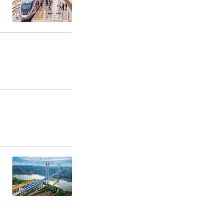
债地方结存
加有效投资
。持续释放
降低企业融
工一批条件
益、保证质
营企业发展
。允许地