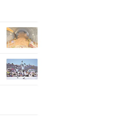
，合理支持
出入境提供
缴一个季
工商户贷款
等发行20
300亿元
是持续抓好
负责抓落