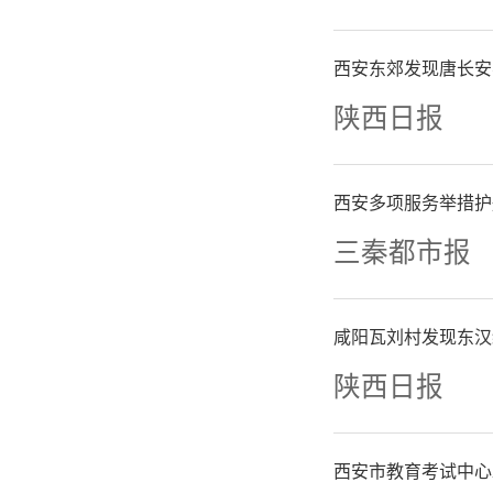
等地区持
西安东郊发现唐长安
影响。要
陕西日报
一是科学
西安多项服务举措护
增雨、增
三秦都市报
群众饮用
咸阳瓦刘村发现东汉
障农业灌
陕西日报
中央预备
西安市教育考试中心