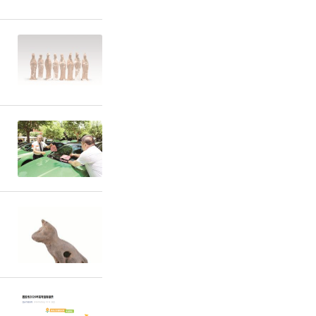
活生产造成
减灾工作。
，适时人工
是优先保障
千方百计保
粮。四是从
，重点支持