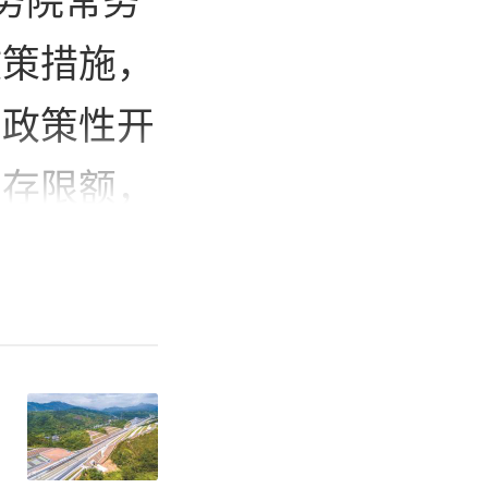
政策措施，
加政策性开
结存限额，
债融资；确
营企业发展
地方派出稳
政策加快落