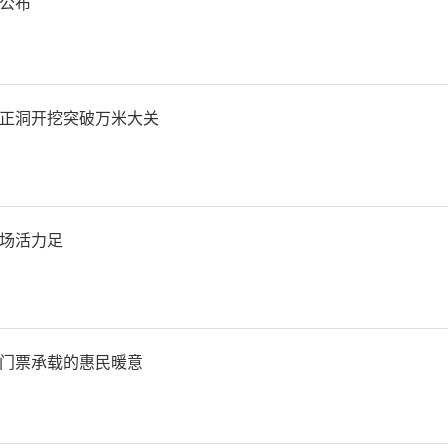
一策”灵活运用信贷等政策
公布
善性住房需求。为商务人员
三是对一批行政事业性收费缓
正洞开挖突破万米大关
地方设立中小微企业和个体
基金。四是支持中央发电企业
场活力足
能源保供特别债，在今年已发放
基础上再发放100亿元。五
门票承载的惠民暖意
通保畅。六是中央推动、地方