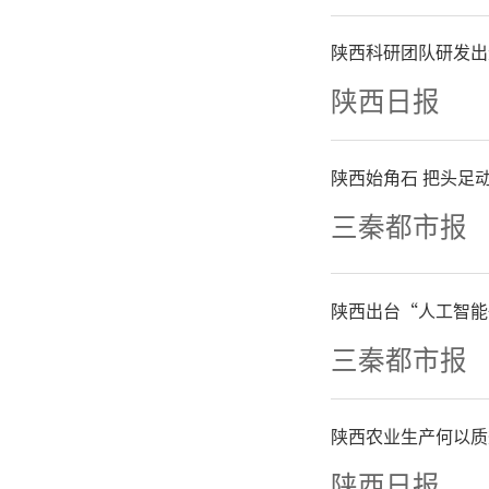
实；部署
陕西科研团队研发出
力支持。
陕西日报
会议指出
陕西始角石 把头足动
但有小
三秦都市报
央、国务
陕西出台“人工智能
筹疫情防
三秦都市报
国一切问
陕西农业生产何以质
及时果断
陕西日报