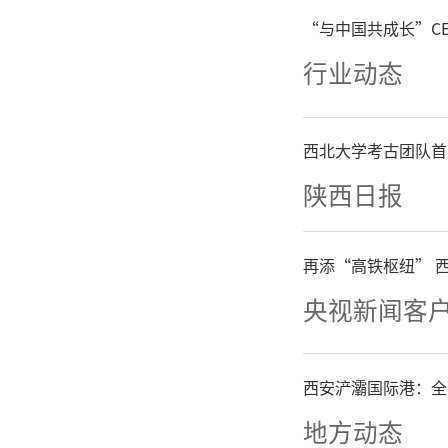
实。各部
“与中国共成长”C
行业动态
套政策。
务工作
西北大学考古团队首
队，赴若
陕西日报
革等办法
再添“高铁枢纽” 
策举措落
央视新闻客
入督查和
西安浐灞国际港：全
地方动态
会议指出