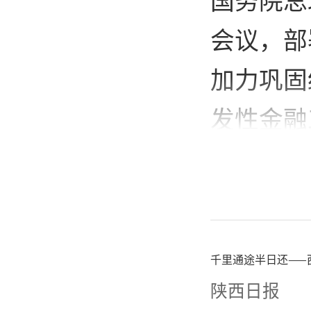
会议，部
加力巩固
发性金融
再次增发
定缓缴一
的举措，
千里通途半日还——
住经济大
陕西日报