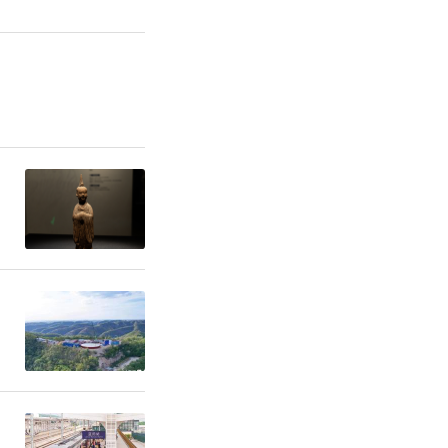
基础，又不
稳经济一揽
形成组合效
合理区间，
开发性金融
00亿元以