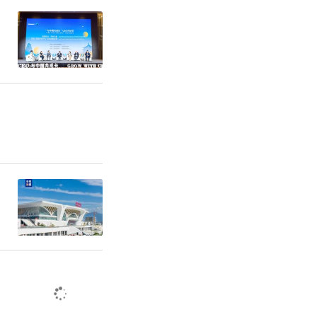
地要出台配
盘督导和服
责同志带
放管服”改
任，加快政
经济工作纳
长江中下游