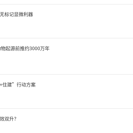
进一步做好抗旱救灾工作，
无标记显微利器
，当前经济延续6月份恢复
物起源前推约3000万年
幅波动，恢复基础不牢固。要
院部署，全面贯彻新发展理
+住建”行动方案
控和经济社会发展，坚持发
题的基础和关键，抓住当前
效双升？
施策，保持合理政策规模，