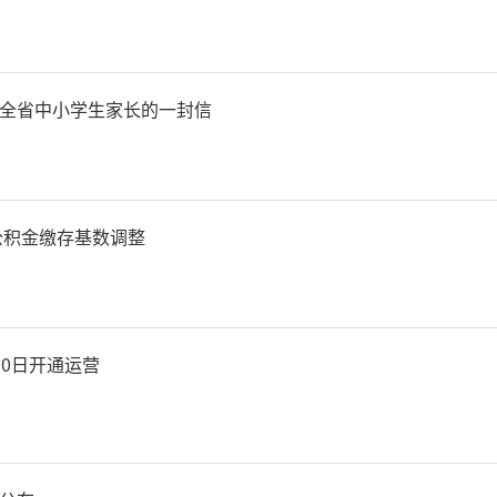
依法用好5000多亿元专项
0月底前发行完毕。这既可增
全省中小学生家长的一封信
又有利于应对贷款需求不足
报价利率改革和传导效应，
房公积金缴存基数调整
消费信贷成本。二是核准开
础设施等项目，项目要有效
30日开通运营
资金挪用。出台措施支持民
，促进平台经济健康持续发展