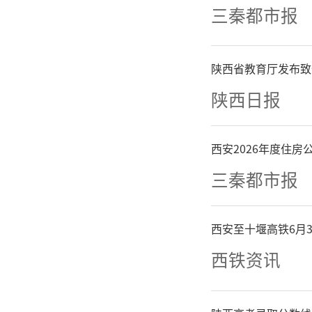
上额度；
三秦都市报
限额，1
陕西省教育厅发布致
带消费，
陕西日报
贷款市场
西安2026年度住
资和个人
三秦都市报
成熟的基
西安至十堰高铁6月
量，防止
西铁资讯
和投资