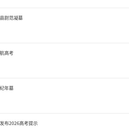
续高温少雨，旱情对群众生
县尉范凝墓
压实责任，进一步做好抗旱
调度江河和水利工程水资源
航高考
打机井，增加抗旱水源。二
水，必要时拉水送水。三是
纪年墓
溉用水，指导农户抗旱保秋
费中拿出100亿元抗旱救灾
发布2026高考提示