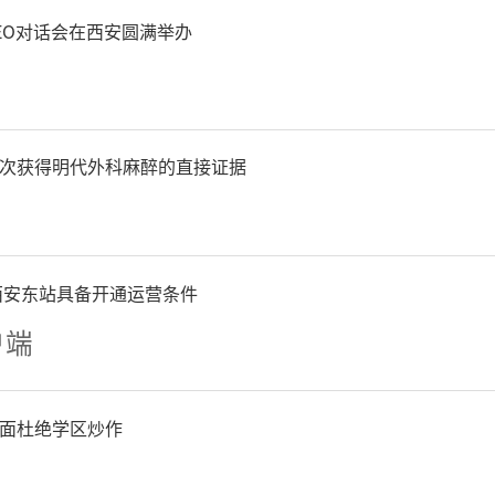
门要迅即出台政策细则，各
EO对话会在西安圆满举办
国务院即时派出稳住经济大
组，由国务院组成部门主要负
次获得明代外科麻醉的直接证据
干经济大省联合办公，用“
提高审批效率，压实地方责
西安东站具备开通运营条件
实。国务院大督查将地方稳
户端
服务范围。
面杜绝学区炒作
，7月份以来，四川盆地、