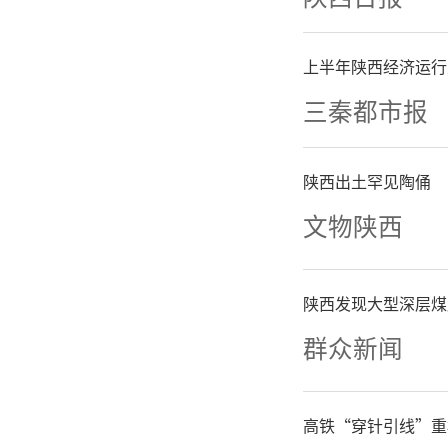
中可用工
上半年陕西经济运行
搞大水漫
三秦都市报
子政策同
陕西出土罕见陶俑
应，推动
文物陕西
努力争取
陕西发现大型深层煤
主要包括
群众新闻
工具已落
高铁“穿针引线”重