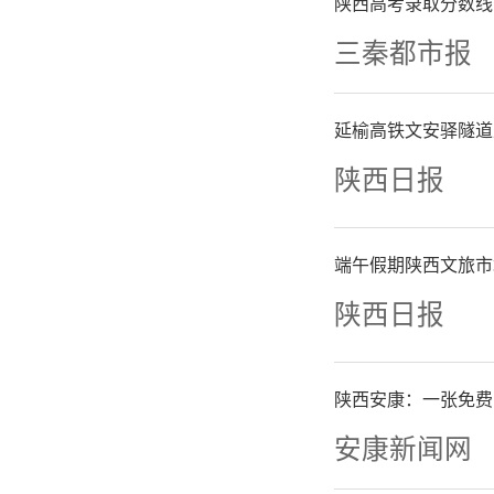
方“一城
陕西高考录取分数线
三秦都市报
刚性和改
便利。
延榆高铁文安驿隧道
陕西日报
度，鼓励
风险补偿
端午假期陕西文旅市
陕西日报
00亿元
农资补贴
陕西安康：一张免费
安康新闻网
物流保