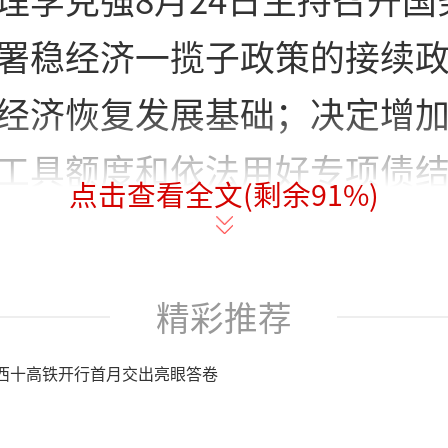
署稳经济一揽子政策的接续
经济恢复发展基础；决定增
工具额度和依法用好专项债
点击查看全文(剩余
91
%)
农资补贴和支持发电企业发
批行政事业性收费和支持民
精彩推荐
保市场主体保就业；决定向
西十高铁开行首月交出亮眼答卷
盘督导和服务工作组，促进