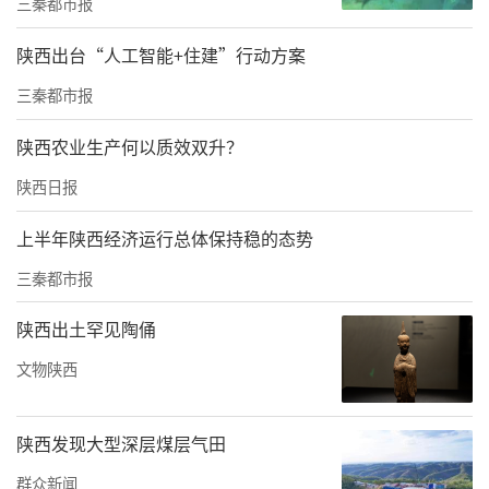
三秦都市报
神和关于应急管理的重要论述，坚持以政治建
陕西出台“人工智能+住建”行动方案
设为统领，纵深推进全面从严治党，扎实开展
三秦都市报
党史学习教育，加强专项整治，持续正风肃
纪，为全省应急管理工作提供了坚强的政治和
陕西农业生产何以质效双升？
纪律保障。
陕西日报
孙喜民强调，2022年全省应急管理系统要全面
上半年陕西经济运行总体保持稳的态势
贯彻党的十九大和十九届历次全会精神，深入
三秦都市报
学习贯彻习近平总书记来陕考察重要讲话重要
指示精神，认真落实中省纪委六次全会部署要
陕西出土罕见陶俑
求，重点抓好七方面工作。要加强政治建设，
文物陕西
深刻领悟“两个确立”的决定性意义，做
到“两个维护”；要巩固党史教育成果，夯实
陕西发现大型深层煤层气田
思想根基；要持续纠治“四风”，弘扬新风正
群众新闻