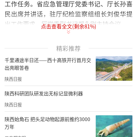
工作任务。省应急管理厅党委书记、厅长孙喜
民出席并讲话，驻厅纪检监察组组长刘俊华提
出工作要求，厅党委副书记郑永刚主持会议。
点击查看全文(剩余
81
%)
精彩推荐
千里通途半日还——西十高铁开行首月交
出亮眼答卷
陕西日报
陕西科研团队研发出无标记显微利器
陕西日报
陕西始角石 把头足动物起源前推约3000
孙喜民指出，2021年省应急管理厅深入学习贯
万年
彻习近平总书记来陕考察重要讲话重要指示精