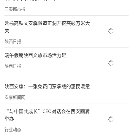
个方面工作；要担责尽责、齐抓共管、同向发
三秦都市报
力，坚持不懈把全面从严治党向纵深推进，以
全面从严治党的新成效扎实推动应急管理体系
延榆高铁文安驿隧道正洞开挖突破万米大
关
和能力现代化。
陕西日报
省应急管理厅领导，驻厅纪检监察组和厅机关
处级领导干部，厅属单位负责人在主会场参加
端午假期陕西文旅市场活力足
会议。各市应急管理局班子成员和科（处）室
陕西日报
负责人在分会场参加会议。
陕西安康：一张免费门票承载的惠民暖意
来源：陕西省应急管理厅
安康新闻网
责任编辑：于凡 秦华
“与中国共成长”CEO对话会在西安圆满
举办
行业动态