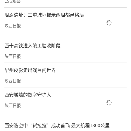
ESG观察
周原遗址：三重城垣揭示西周都邑格局
陕西日报
西十高铁进入竣工验收阶段
陕西日报
华州皮影走出戏台闯世界
陕西日报
西安城墙的数字守护人
陕西日报
西安造空中“货拉拉”成功首飞 最大航程1800公里