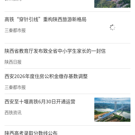
气；要严格落实制度，加强干部队伍建设；要
开展专项整治、切实解决群众反映强烈突出问
高铁“穿针引线”重构陕西旅游新格局
题；要加强基层党建，创建模范机关；要深化
三秦都市报
标本兼治，持续推进“不敢腐、不能腐、不想
腐”机制。要真抓实干、务求实效，推动全面
陕西省教育厅发布致全省中小学生家长的一封信
从严治党工作落地落细落实，营造风清气正政
陕西日报
治生态，为谱写陕西高质量发展新篇章提供安
全保障，迎接党的二十大胜利召开。
西安2026年度住房公积金缴存基数调整
三秦都市报
刘俊华要求，要深入学习贯彻习近平总书记讲
话精神，切实增强全面从严治党的政治自觉和
西安至十堰高铁6月30日开通运营
行动自觉，坚决扛起扛紧全面从严治党这一政
西铁资讯
治责任；要紧密结合应急管理实际，全面抓好
政治建设、纪律作风、监督制约、综合施治四
陕西高考录取分数线公布