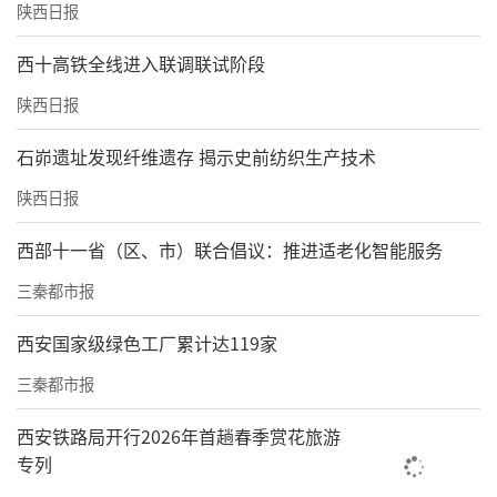
陕西日报
西十高铁全线进入联调联试阶段
陕西日报
石峁遗址发现纤维遗存 揭示史前纺织生产技术
陕西日报
西部十一省（区、市）联合倡议：推进适老化智能服务
三秦都市报
西安国家级绿色工厂累计达119家
三秦都市报
西安铁路局开行2026年首趟春季赏花旅游
专列