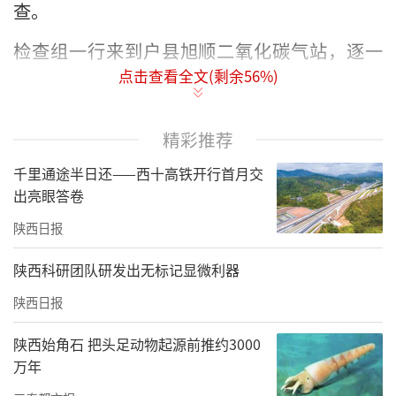
查。
检查组一行来到户县旭顺二氧化碳气站，逐一
点击查看全文(剩余
56
%)
查看了企业储罐、低温液体泵、汽化器及汇流
排等设施设备，详细听取了企业负责人关于安
全生产工作的汇报，针对检查发现的问题要求
精彩推荐
企业严格落实整改，强化各项安全管理措施。
千里通途半日还——西十高铁开行首月交
出亮眼答卷
检查组强调，企业要充分认识危险化学品安全
陕西日报
管理的极端重要性，认真开展危险化学品安全
风险集中治理。要对照《危险化学品生产使用
陕西科研团队研发出无标记显微利器
企业老旧装置安全风险评估指南》扎实开展自
陕西日报
查自评，形成安全风险评估整改台账和管控台
陕西始角石 把头足动物起源前推约3000
账。要严格落实问题隐患整改，不断提升企业
万年
本质安全管理水平，杜绝事故发生。