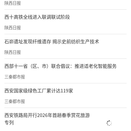
陕西日报
西十高铁全线进入联调联试阶段
陕西日报
石峁遗址发现纤维遗存 揭示史前纺织生产技术
陕西日报
西部十一省（区、市）联合倡议：推进适老化智能服务
三秦都市报
西安国家级绿色工厂累计达119家
三秦都市报
西安铁路局开行2026年首趟春季赏花旅游
专列