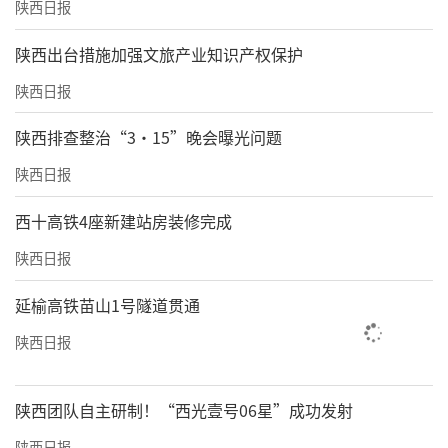
陕西日报
​陕西出台措施加强文旅产业知识产权保护
陕西日报
陕西排查整治“3·15”晚会曝光问题
陕西日报
西十高铁4座新建站房装修完成
陕西日报
延榆高铁苗山1号隧道贯通
陕西日报
陕西团队自主研制！“西光壹号06星”成功发射
陕西日报