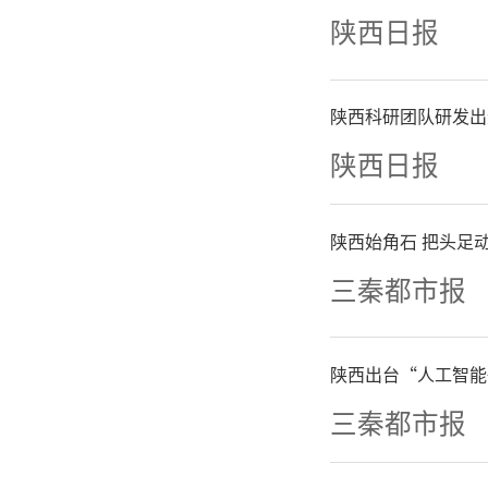
践中的经
陕西日报
灾害应急
陕西科研团队研发出
省应急管
陕西日报
贯彻落实
陕西始角石 把头足动
救援手段
三秦都市报
实做好2
陕西出台“人工智能
作。
三秦都市报