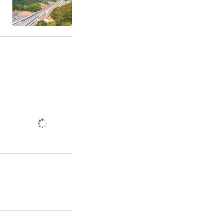
21年典型
，认真抓好
握科学高效
置能力，切
救援准备工