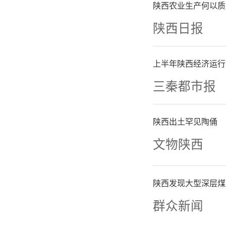
来源：陕
陕西农业生产何以质
陕西日报
上半年陕西经济运行
三秦都市报
陕西出土罕见陶俑
文物陕西
陕西发现大型深层煤
群众新闻