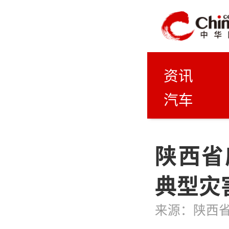
资讯
汽车
陕西省
典型灾
来源：
陕西