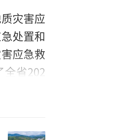
地质灾害应
应急处置和
灾害应急救
全省202
例，围绕地
事后环节，
避险工作实