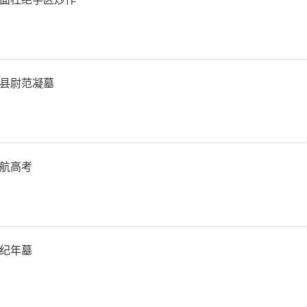
县尉范凝墓
航高考
纪年墓