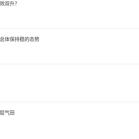
西省应急管理厅
效双升？
总体保持稳的态势
层气田