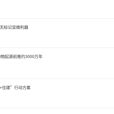
验和做法，形成《陕西省20
处置和成功避险案例》。
无标记显微利器
理厅要求各市结合本地实际
，汲取好的经验和做法，掌
物起源前推约3000万年
，有效提升地质灾害应急处
022年全省地质灾害应急
+住建”行动方案