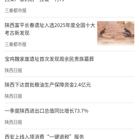
限酒：酒精摄入量过高会增加血小板聚集
三秦都市报
筛查：高危人群定期筛查
陕西富平长春遗址入选2025年度全国十大
考古新发现
基础检查：每年1次D-二聚体检测
三秦都市报
深度筛查：血管超声（颈动脉/下肢静脉）凝血
宝鸡魏家崖遗址首次发现周余民贵族墓葬
功能检查（PT、APTT）
陕西日报
“深静脉血栓就像血管里的鱼雷，一旦脱落引
发肺栓塞，死亡率很高。”张琦强调，“预防
陕西下达首批粮油生产保障资金2.4亿元
静脉血栓需结合运动、生活方式调整和医学干
陕西日报
预。高风险人群应在医生指导下采取药物或手
一季度陕西进出口总值同比增长73.7%
术等措施。”
陕西日报
来源：西安国际医学中心医院
西安上线入境消费“一键退税”服务