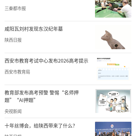
三秦都市报
咸阳瓦刘村发现东汉纪年墓
陕西日报
西安市教育考试中心发布2026高考提示
西安市教育局
医生提醒：出现这些症状，立刻就医
教育部发布高考预警 警惕“名师押
急诊医学科执行主任张琦介绍，像这位老人这
题”“AI押题”
样的情况并不少见，很多术后或长期卧床的人
央视新闻
群，总觉得静养不动就好，出现不适也常常是
十年丝博会，给陕西带来了什么？
拖到血栓脱落引发肺栓塞才来医院。