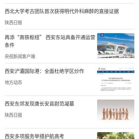
患者出院当天，龚晓亮叮嘱道：“出院后，还
西北大学考古团队首次获得明代外科麻醉的直接证据
需要遵医嘱，在家进行3-6个月的抗凝治疗，定
陕西日报
期复查凝血功能，而且绝对不能再长时间卧
床。”
再添“高铁枢纽” 西安东站具备开通运营
条件
央视新闻客户端
西安浐灞国际港：全面杜绝学区炒作
地方动态
西安东郊发现唐长安县尉范凝墓
陕西日报
西安多项服务举措护航高考