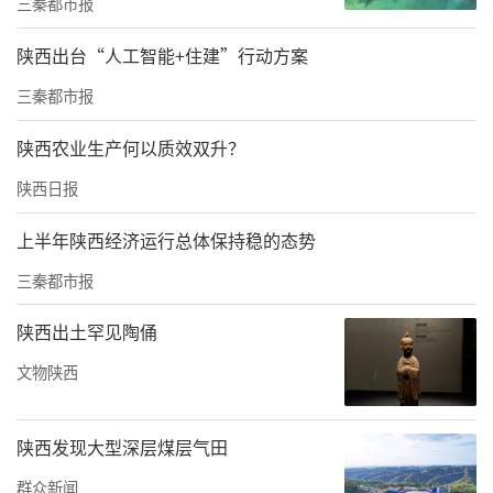
肺栓塞是指血凝块脱落并进入肺动脉及其分支
三秦都市报
管腔所引发的疾病，和心梗、中风并列三大致
陕西出台“人工智能+住建”行动方案
死性心血管疾病。下肢深静脉血栓生长到一定
三秦都市报
程度，血栓负荷足够大的时候，血栓就可能脱
落，如果顺着血管漂到肺部堵住肺动脉，随时
陕西农业生产何以质效双升？
可能导致患者急性肺栓塞，甚至引发呼吸心跳
陕西日报
骤停。
上半年陕西经济运行总体保持稳的态势
深夜开台 先拦后溶
三秦都市报
“走绿色通道，快速完善双下肢超声和肺动脉C
陕西出土罕见陶俑
TA！”王宝的话掷地有声。
文物陕西
检查结果不出所料：左下肢从下到上，深静脉
血栓已经完全填充血管管腔，双侧肺动脉也出
陕西发现大型深层煤层气田
现栓塞的征象——正是血栓脱落引发的症状。
群众新闻