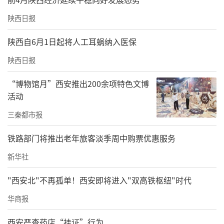
运动：打破血液“淤滞”状态
陕西日报
日常：踝部运动，踝关节屈伸运动和环绕运动
陕西自6月1日起将人工耳蜗纳入医保
每天3~4次，每次20~30组。运动频次可根据患
陕西日报
者的活动能力适当调整。
“博物馆月”西安推出200余项特色文博
饮食：打造“抗栓”饮食模式
活动
三秦都市报
防饮食不当，忌食辛辣刺激，肥腻食品，严格
遵循三低一高的原则，进食低盐、低脂、低胆
铁路部门将推出老年旅客淡季周中购票优惠服务
固醇，高维生素的食物，少食多餐，保证血管
新华社
弹性，防止血栓的形成。
"西安北"不再孤单！西安即将进入"双高铁枢纽"时代
戒：切断血管损伤源头
华商报
戒烟：尼古丁可使血管收缩
西安严查药店“挂证”行为