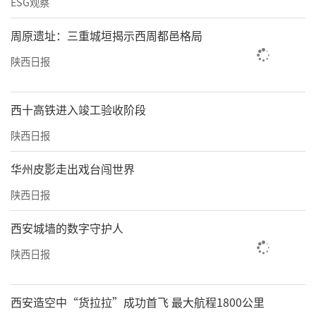
ESG观察
周原遗址：三重城垣揭示西周都邑格局
陕西日报
西十高铁进入竣工验收阶段
陕西日报
华州皮影走出戏台闯世界
陕西日报
西安城墙的数字守护人
陕西日报
西安造空中“货拉拉”成功首飞 最大航程1800公里