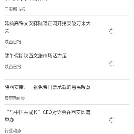
提升年”等工作要求，优化金融服务流程，提
三秦都市报
高审批效率；对纳入各级重大项目清单的民间
延榆高铁文安驿隧道正洞开挖突破万米大
投资项目，积极提供融资要素保障。深化产业
关
政策、货币政策、财政政策协同，建立常态化
陕西日报
政银企对接机制，用好“工信贷”白名单等各
类重点企业名录，开展“十行千亿惠万企”活
端午假期陕西文旅市场活力足
动。同时，发挥中小微企业银行贷款风险补偿
陕西日报
资金作用，完善尽职免责、不良贷款处置等容
错机制，建立健全金融机构敢贷愿贷能贷会贷
陕西安康：一张免费门票承载的惠民暖意
长效机制。
安康新闻网
来源：陕西省地方金融监督管理局
“与中国共成长”CEO对话会在西安圆满
举办
责任编辑：瞿永昊 国光
行业动态