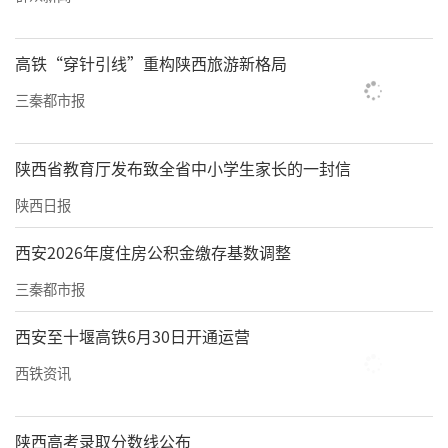
资、贸易融资。全面优化升级“四贷促进”金
融服务站职能，对站内发放的符合条件的贷款
高铁“穿针引线”重构陕西旅游新格局
予以货币政策工具支持。
三秦都市报
在提升跨境金融服务水平方面
，《若干措施》
提出扎实推进高新技术和“专精特新”企业外
陕西省教育厅发布致全省中小学生家长的一封信
债便利化试点、中欧班列“长安号”产业链相
陕西日报
关企业外债便利化额度试点政策增量扩面。持
续提升贸易自由化便利化水平，将更多以“专
西安2026年度住房公积金缴存基数调整
精特新”为代表的优质民营企业纳入便利化政
三秦都市报
策范围。优化企业汇率避险保证金担保机制，
西安至十堰高铁6月30日开通运营
组织开展“汇率风险管理能力提升年”活动。
西铁资讯
在健全融资配套环境方面，
《若干措施》提出
围绕全省“营商环境突破年”“干部作风能力
陕西高考录取分数线公布