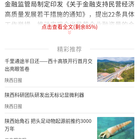
金融监管局制定印发《关于金融支持民营经济
高质量发展若干措施的通知》，提出22条具体
工作举措，推动实现全省民营企业融资量的合
点击查看全文(剩余
85
%)
理增长和质的有效提升，确保金融对民营经济
的支持与民营经济对经济社会发展的贡献相适
精彩推荐
应。
千里通途半日还——西十高铁开行首月交
《若干措施》要求金融系统坚持“两个毫不动
出亮眼答卷
摇”“三个没有变”，落实“对各类市场主体
陕西日报
一视同仁”要求，深化金融供给侧结构性改
陕西科研团队研发出无标记显微利器
革，增加民营企业信贷投放。进一步发挥货币
陕西日报
政策工具引导作用，畅通货币政策传导，引导
增加民营经济发展重点领域的融资供给，支持
陕西始角石 把头足动物起源前推约3000
万年
科创型民营企业发展。