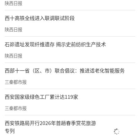
陕西日报
西十高铁全线进入联调联试阶段
陕西日报
石峁遗址发现纤维遗存 揭示史前纺织生产技术
陕西日报
西部十一省（区、市）联合倡议：推进适老化智能服务
三秦都市报
西安国家级绿色工厂累计达119家
三秦都市报
西安铁路局开行2026年首趟春季赏花旅游
专列