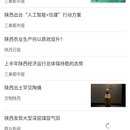
三秦都市报
在发挥多层次资本市场作用方面
，《若干措
施》强调推进使用民营企业债券融资支持工
陕西出台“人工智能+住建”行动方案
具，鼓励央地合作增信，支持民营企业债券融
三秦都市报
资。加强民营上市后备企业梯队建设，加快推
陕西农业生产何以质效双升？
动符合条件的优质民营企业上市挂牌。推动设
陕西日报
立系列上市后备企业股权投资基金，重点支持
科技型、创新型民营企业。
上半年陕西经济运行总体保持稳的态势
三秦都市报
在畅通金融渠道方面
，《若干措施》提出持续
推广“秦信融”平台应用，推进“秦信融”平
陕西出土罕见陶俑
台与“陕企通”等各类涉企平台互联互通。围
文物陕西
绕24条制造业、9条农业产业链，优化产业链金
融服务。发挥中征应收账款融资服务平台和跨
陕西发现大型深层煤层气田
境金融服务平台作用，便利民营企业供应链融
群众新闻