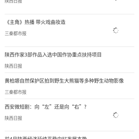
陕西日报
《主角》热播 带火戏曲妆造
三秦都市报
陕西作家3部作品入选中国作协重点扶持项目
陕西日报
黄柏塬自然保护区拍到野生大熊猫等多种野生动物影像
三秦都市报
西安微短剧：向“左”还是向“右”?
陕西日报
前4月陕西经济延续平稳向好发展态势