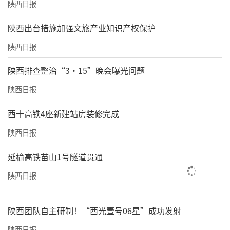
陕西日报
​陕西出台措施加强文旅产业知识产权保护
陕西日报
陕西排查整治“3·15”晚会曝光问题
陕西日报
西十高铁4座新建站房装修完成
陕西日报
延榆高铁苗山1号隧道贯通
陕西日报
陕西团队自主研制！“西光壹号06星”成功发射
陕西日报