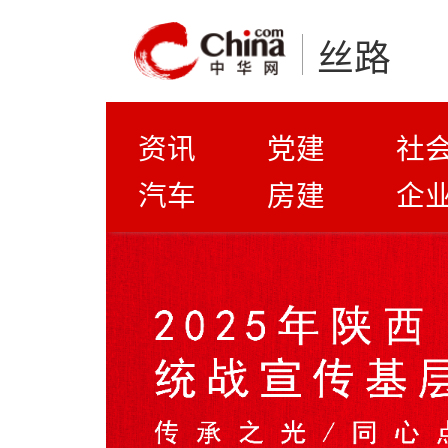
丝路
资讯
党建
社
汽车
房建
企