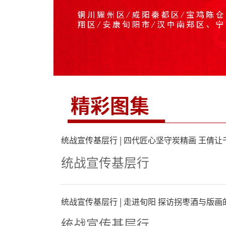
精彩图集
统战宣传基层行 | 四代匠心坚守炭精画 王倩
统战宣传基层行
统战宣传基层行 | 走进旬阳 探访拐枣酒与版
统战宣传基层行