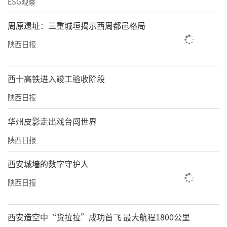
ESG观察
周原遗址：三重城垣揭示西周都邑格局
陕西日报
西十高铁进入竣工验收阶段
陕西日报
华州皮影走出戏台闯世界
陕西日报
西安城墙的数字守护人
陕西日报
西安造空中“货拉拉”成功首飞 最大航程1800公里