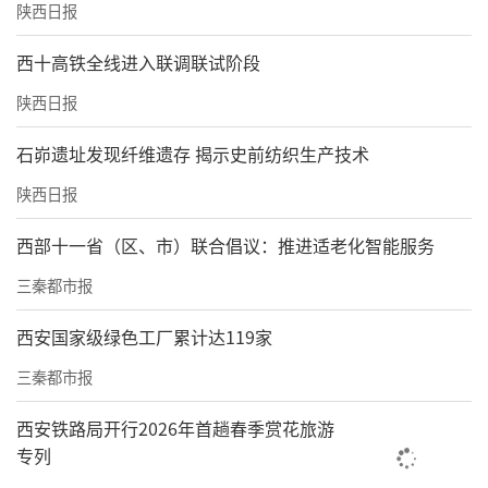
陕西日报
西十高铁全线进入联调联试阶段
陕西日报
石峁遗址发现纤维遗存 揭示史前纺织生产技术
陕西日报
西部十一省（区、市）联合倡议：推进适老化智能服务
三秦都市报
西安国家级绿色工厂累计达119家
三秦都市报
西安铁路局开行2026年首趟春季赏花旅游
专列