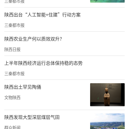
采访团。
三秦都市报
据了解，旬阳市成立了以市委常委、统战部部
陕西出台“人工智能+住建”行动方案
长为组长的乡贤统战工作领导小组，制定了
三秦都市报
《旬阳市“乡贤统战”工作实施方案》《旬阳
陕西农业生产何以质效双升？
市乡贤组织运行机制》《旬阳市关爱乡贤实施
陕西日报
办法》，把乡贤统战工作纳入市对镇、对部门
年度目标责任考核的重要内容，通过发挥新乡
上半年陕西经济运行总体保持稳的态势
贤人士“联系广泛、资源丰富、智力密集”的
三秦都市报
作用优势，不断扩大基层统战工作覆盖面，实
陕西出土罕见陶俑
现了全市21个乡镇乡贤联谊组织全覆盖。
文物陕西
旬阳还积极探索建立“乡贤回归、反哺桑
梓”平台，做好“乡贤+”系列文章。把乡贤组
陕西发现大型深层煤层气田
织建设放在重要位置，制定乡贤工作规划，明
群众新闻