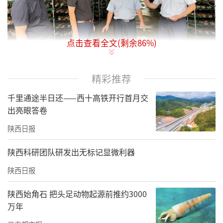
点击查看全文(剩余
86
%)
精彩推荐
旬阳市委常委、统战部部长许明武向采访团介绍乡贤产业情况
千里通途半日还——西十高铁开行首月交
“旬阳市乡贤资源丰富，市委统战部将新乡贤
出亮眼答卷
力量作为基层统战工作的重要抓手，通过不断
陕西日报
探索新思路、搭建新平台、发挥新作用，积极
陕西科研团队研发出无标记显微利器
打造‘聚贤惠旬’品牌。”8月7日，由陕西省
陕西日报
委统战部组织的“全省基层统战工作创新实践
主题采访暨统战宣传基层行”活动走进安康旬
陕西始角石 把头足动物起源前推约3000
阳市，旬阳市委常委、统战部部长许明武告诉
万年