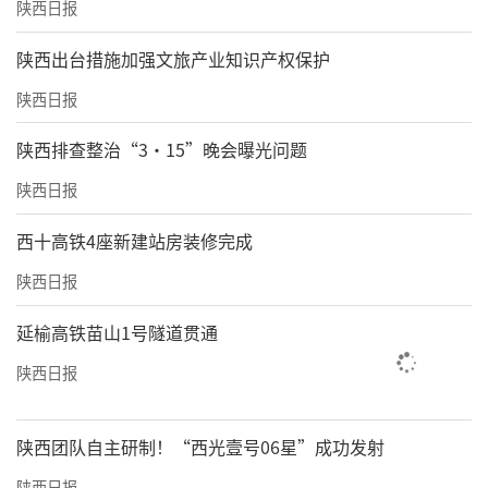
陕西日报
​陕西出台措施加强文旅产业知识产权保护
陕西日报
陕西排查整治“3·15”晚会曝光问题
陕西日报
西十高铁4座新建站房装修完成
陕西日报
延榆高铁苗山1号隧道贯通
陕西日报
陕西团队自主研制！“西光壹号06星”成功发射
陕西日报