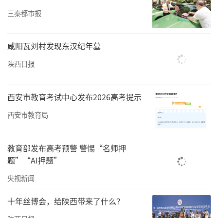
人就业，形成了以创业促就业，以“归雁”促
三秦都市报
经济发展的良好局面。
许明武表示，“下一步，我市将持续整合各方
咸阳瓦刘村发现东汉纪年墓
资源，多渠道催生新乡贤统战力量，进一步发
陕西日报
挥广大乡贤在引资引智、资政参事、公益慈善
等方面的重要作用，着力抓好新生代旬商培
西安市教育考试中心发布2026高考提示
育，倾力打造乡贤统战工作的‘旬阳名片’，
西安市教育局
带动基层统战工作迈上新台阶，打通基层统战
工作‘最后一公里’，努力使旬阳‘乡贤统
教育部发布高考预警 警惕“名师押
战’工作在全市走前列、全省有地位、全国有
题”“AI押题”
影响。”
央视新闻
责任编辑：ying wang Shaanxi
十年丝博会，给陕西带来了什么？