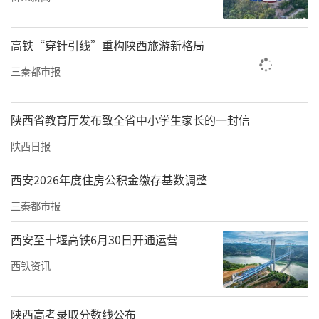
确聚乡贤、兴贤治的组织载体和工作抓手。深
入挖掘农村经营管理方面的乡贤人才，结合乡
高铁“穿针引线”重构陕西旅游新格局
贤行业身份及能力特点，将乡贤成员归入建言
三秦都市报
献策“智囊组”、纠纷调解“和事组”、乡风
文明“督导组”、公益慈善“志愿组”等，进
一步激发乡贤组织活力。
陕西省教育厅发布致全省中小学生家长的一封信
陕西日报
西安2026年度住房公积金缴存基数调整
三秦都市报
西安至十堰高铁6月30日开通运营
西铁资讯
陕西高考录取分数线公布