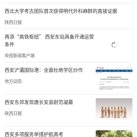
了群贤治理有效助推社会和谐发展的良好局
西北大学考古团队首次获得明代外科麻醉的直接证据
面。”
陕西日报
旬阳还积极鼓励乡贤回归，为家乡推介站台、
再添“高铁枢纽” 西安东站具备开通运营
为招才引智助力，争当家乡发展“合伙人”，
条件
实现变“一人增收致富”为“带动一方发
央视新闻客户端
展”，为全面推进乡村振兴注入不竭活水。截
至目前，该市吸引农、林、水、牧等行业返乡
西安浐灞国际港：全面杜绝学区炒作
创业能人3150人，扶持创办经济实体503个，解
地方动态
决了6000余名农村劳动力在家门口就业。其中
招引经济实用房开发资金上亿元，创建了旬阳
西安东郊发现唐长安县尉范凝墓
市创梦空间、旬阳市现代物流商贸返乡创业示
陕西日报
范园、旬阳市丽都返乡创业园区3家安康市级返
乡创业示范园，吸纳152家企业入驻，带动875
西安多项服务举措护航高考