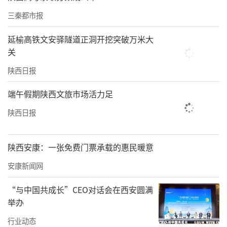
三秦都市报
延榆高铁文安驿隧道正洞开挖突破万米大
旬阳市委常委、统战部部长许明武向采访团介绍情况
关
许明武介绍，旬阳通过设立“乡贤馆”、“乡
陕西日报
贤墙”、“乡贤长廊”、“乡贤广场”等，宣
端午假期陕西文旅市场活力足
传乡贤崇高风范，展现乡贤时代风采，引导全
陕西日报
社会尊重乡贤、厚爱乡贤，向乡贤看齐。还大
力推行“乡贤参与乡村治理”模式，将乡贤统
陕西安康：一张免费门票承载的惠民暖意
战与“三治融合”、“三力联调”以及新民风
安康新闻网
建设等工作有效结合，利用乡贤良好的社会影
响力，有效化解群众矛盾争端，解决疑难问
“与中国共成长”CEO对话会在西安圆满
题。“截至目前，广大乡贤协助解决重大项目
举办
建设难题30余件，化解矛盾纠纷100余起，形成
行业动态