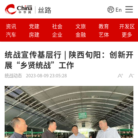
丝路
En
资讯
党建
社会
文旅
教育
开发区
汽车
房建
企业
金融
艺体
更多
统战宣传基层行 | 陕西旬阳：创新开
展“乡贤统战”工作
统战动态
2023-08-09 23:05:28