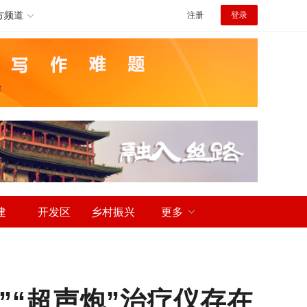
方频道
注册
登录
建
开发区
乡村振兴
更多
”“超声炮”治疗仪存在