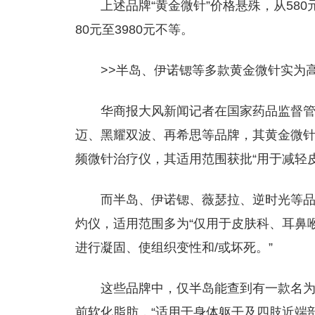
上述品牌“黄金微针”价格悬殊，从580
80元至3980元不等。
>>半岛、伊诺锶等多款黄金微针实为
华商报大风新闻记者在国家药品监督
迈、黑耀双波、再希思等品牌，其黄金微
频微针治疗仪，其适用范围获批“用于减轻皮
而半岛、伊诺锶、薇瑟拉、逆时光等品
灼仪，适用范围多为“仅用于皮肤科、耳鼻
进行凝固、使组织变性和/或坏死。”
这些品牌中，仅半岛能查到有一款名为
前软化脂肪，“适用于身体躯干及四肢近端