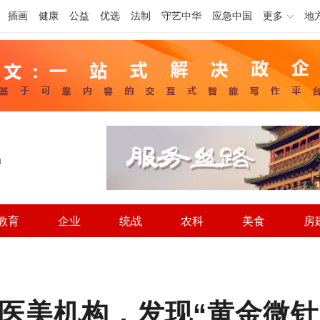
插画
健康
公益
优选
法制
守艺中华
应急中国
更多
地
h
教育
企业
统战
农科
美食
房
医美机构，发现“黄金微针