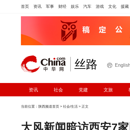
首页
资讯
军事
财经
娱乐
汽车
游戏
文化
援藏
丝路
Englis
资讯
社会
党建
文旅
当前位置：
陕西频道首页
>
社会/生活
> 正文
大风新闻暗访西安7家