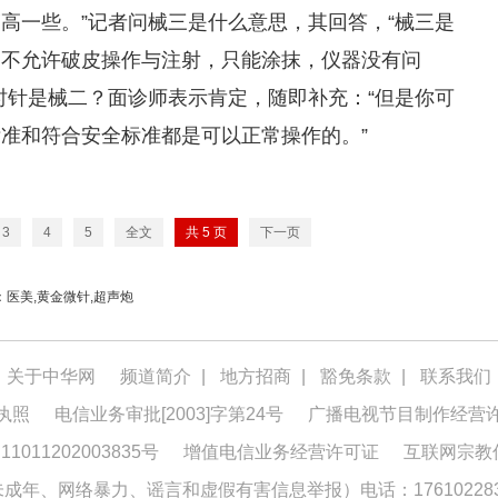
高一些。”记者问械三是什么意思，其回答，“械三是
是不允许破皮操作与注射，只能涂抹，仪器没有问
时针是械二？面诊师表示肯定，随即补充：“但是你可
准和符合安全标准都是可以正常操作的。”
3
4
5
全文
共
5
页
下一页
：医美,黄金微针,超声炮
关于中华网
频道简介
|
地方招商
|
豁免条款
|
联系我们
执照
电信业务审批[2003]字第24号
广播电视节目制作经营
1011202003835号
增值电信业务经营许可证
互联网宗教
年、网络暴力、谣言和虚假有害信息举报）电话：176102283