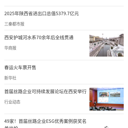
在咬肌处注射肉毒等项目，“打一个瘦脸
（针），过上差不多两个星期，别人会以为你
2025年陕西省进出口总值5379.7亿元
瘦了好多。”
三秦都市报
西安伊美尔医疗美容医院面诊人员建议记
西安护城河水系70余年后全线贯通
者：“打个咬肌（肉毒），打个下巴（玻尿
华商报
酸），别人就会觉得你瘦了好多。”
记者咨询仪器项目时，西安米兰柏羽医疗美容
春运火车票开售
医院的多位美学顾问不停推销咬肌注射肉毒、
新华社
下巴注射玻尿酸。其中一位美学顾问说，仪器
首届丝路企业可持续发展论坛在西安举行
项目只是美容皮肤科，而注射属于美容微整
科。另一位说：“打个下巴已经是最基础的
行业动态
了，你该迈出那一步。下巴玻尿酸预计用量2～
3支，每支价格从几百元到五千多元不等。”
49家！首届丝路企业ESG优秀案例获奖名