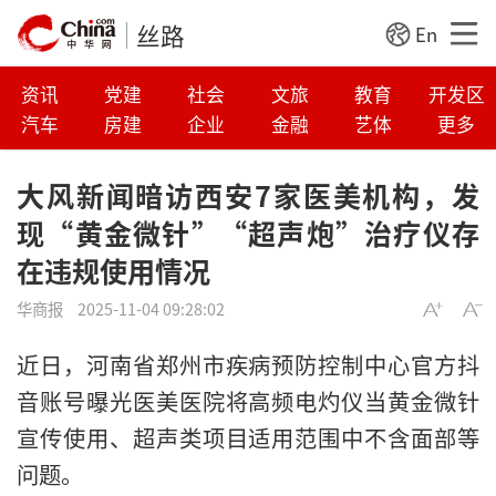
丝路
En
资讯
党建
社会
文旅
教育
开发区
汽车
房建
企业
金融
艺体
更多
大风新闻暗访西安7家医美机构，发
现“黄金微针”“超声炮”治疗仪存
在违规使用情况
华商报
2025-11-04 09:28:02
近日，河南省郑州市疾病预防控制中心官方抖
音账号曝光医美医院将高频电灼仪当黄金微针
宣传使用、超声类项目适用范围中不含面部等
问题。