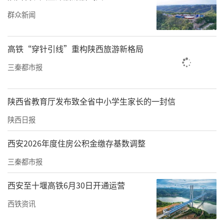
纹，收缩毛孔，紧致、提升皮肤组织，或者治
群众新闻
疗痤疮、瘢痕，或者减少脂肪（脂肪软化或分
解）等的射频治疗仪、射频皮肤治疗仪类产
高铁“穿针引线”重构陕西旅游新格局
品，作为第三类医疗器械管理。
三秦都市报
2024年7月，国家药监局发布《<关于进一步明
确射频治疗仪类产品有关要求的公告>解读》，
陕西省教育厅发布致全省中小学生家长的一封信
明确对纳入第三类管理的医疗器械必须严格管
陕西日报
理。2026年4月1日起，符合30号公告规定，作
西安2026年度住房公积金缴存基数调整
用于人体皮肤及皮下组织，使人体组织、细胞
三秦都市报
发生病理/生理学改变，从而实现预期用途的射
频治疗仪、射频皮肤治疗仪类产品，未依法取
西安至十堰高铁6月30日开通运营
得医疗器械注册证的，不得生产、进口和销
西铁资讯
售。