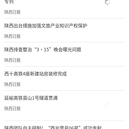
专列
西安伊美尔医疗美容医院超声炮为半岛一代、
陕西日报
尖峰超声王；
​陕西出台措施加强文旅产业知识产权保护
西安高一生医疗美容医院有半岛一代、半岛黄
陕西日报
金炮、尖峰超声王与MFUpro美拉美超声刀等；
陕西排查整治“3·15”晚会曝光问题
西安艺星医疗美容医院有半岛黄金超声炮、普
陕西日报
门钻石超声炮、MFUpro美拉美超声刀；
西十高铁4座新建站房装修完成
西安亚太医疗美容医院半岛超声炮一代和珀丽
陕西日报
达铂金炮；
延榆高铁苗山1号隧道贯通
西安壹加壹医疗美容医院使用泰克斯黄金炮、
金达威聚拉美超声刀；
陕西日报
西安米兰柏羽医疗美容医院有半岛黄金超声炮
陕西团队自主研制！“西光壹号06星”成功发射