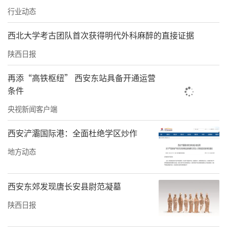
超声美容器械按照第三类医疗器械管理。利用
行业动态
超声波的能量，在不发生组织变性的情况下，
通过促进局部血液循环，加快皮肤新陈代谢等
西北大学考古团队首次获得明代外科麻醉的直接证据
实现美容目的的超声美容器械按照第二类医疗
陕西日报
器械管理。
再添“高铁枢纽” 西安东站具备开通运营
而国家药品监督管理局2024年8月发布的《医疗
条件
器械管理法（草案征求意见稿）》显示，在尚
央视新闻客户端
无有效或者更好治疗手段等特殊情况下，医师
西安浐灞国际港：全面杜绝学区炒作
取得患者明确知情同意后，可以采用医疗器械
地方动态
说明书中未明确但具有循证医学证据的医疗器
械用法实施治疗。
西安东郊发现唐长安县尉范凝墓
记者暗访·黄金微针
陕西日报
>>7家美容医院均设有黄金微针项目价格从580