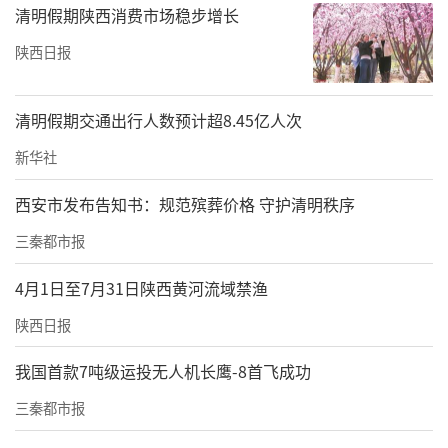
清明假期陕西消费市场稳步增长
面诊人员说：“思嘉丽是械三的仪器，它的针
头是市面上你能了解的黄金微针中最细的，相
陕西日报
比下来它的疼痛度最小，恢复期最快，但是价
格也稍高一些。”记者问械三是什么意思，其
清明假期交通出行人数预计超8.45亿人次
回答，“械三是国家最高安全标准产品，注射
新华社
类产品械二是不允许破皮操作与注射，只能涂
西安市发布告知书：规范殡葬价格 守护清明秩序
抹，仪器没有问题。”记者问是否韩国的思嘉
三秦都市报
丽是械三，逆时针是械二？面诊师表示肯定，
随即补充：“但是你可以放心使用，这是国家
4月1日至7月31日陕西黄河流域禁渔
允许的，最高安全标准和符合安全标准都是可
陕西日报
以正常操作的。”
我国首款7吨级运投无人机长鹰-8首飞成功
■亚太：黄金微针热刺激高达60℃，热刺激才
三秦都市报
有修复效果