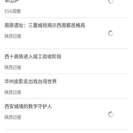
单出炉
>>监管部门
ESG观察
向雁塔、碑林、莲湖卫健、市监部门反映
周原遗址：三重城垣揭示西周都邑格局
仅雁塔市监反馈进行了检查
陕西日报
10月22日，华商报大风新闻记者就黄金微针、
超声类医美项目涉及的医疗器械相关问题，分
西十高铁进入竣工验收阶段
别联系到医院所属辖区雁塔区、碑林区、莲湖
陕西日报
区的卫健及市监部门，仅雁塔区市场监管局回
华州皮影走出戏台闯世界
复去现场进行了检查。
陕西日报
当日，雁塔区卫生健康局工作人员表示，医疗
西安城墙的数字守护人
器械的管理应用归市场监管部门负责，“我们
会加强对人员资质的监督，并配合市场监管部
陕西日报
门共同督促人员正规执业。”