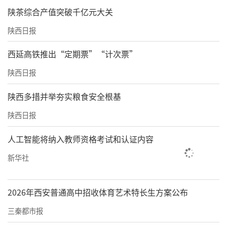
是否是实际注册名？医生说“如果说你在意网
陕茶综合产值突破千亿元大关
上现在的说法（高频电灼仪当黄金微针被查一
陕西日报
事），可以做黑耀双波（品牌）。现在有很多
西延高铁推出“定期票”“计次票”
专家共识和文献说明，黄金微针对于改善毛孔
陕西日报
和皮肤细腻度的效果还是不错的。其实就像买
药的时候，有医学名和通用名。”该医生
陕西多措并举夯实粮食安全根基
说，“针尖是黄色的，再加上射频的原理，所
陕西日报
以叫黄金微针。要是叫高频电灼仪，把你吓得
人工智能将纳入教师资格考试和认证内容
都不做了。”
新华社
■壹加壹：逆时光黄金微针是“械二仪
器”，“注射类械二不许破皮，仪器没问题”
2026年西安普通高中招收体育艺术特长生方案公布
在西安壹加壹医疗美容医院内，对于“逆时光
三秦都市报
黄金微针”，面诊人员称其为“械二仪器”。