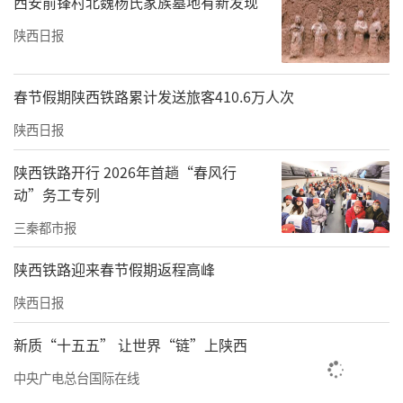
西安前锋村北魏杨氏家族墓地有新发现
不含面部。这些医疗器械基本信息中，要么最
陕西日报
初使用范围就不含医美，要么在2024年下半年
陆续删除了“用于整形美容科”相关表述。
春节假期陕西铁路累计发送旅客410.6万人次
半岛超声治疗仪在国家官网上能查到两款，一
陕西日报
款删去了“用于整形美容科”表述，另一款虽
陕西铁路开行 2026年首趟“春风行
可用于整形美容科，但适用于“人体肩颈、腰
动”务工专列
腹部及四肢部位”。
三秦都市报
>>两家医院称：超声项目改善面部松弛“无风
陕西铁路迎来春节假期返程高峰
险、无恢复期”
陕西日报
记者询问超声炮项目，西安高一生医疗美容医
院面诊师称:“超声类产品的原理都是通过放射
新质“十五五” 让世界“链”上陕西
这种超声波让皮肤瞬间发生热能，来改善皮肤
中央广电总台国际在线