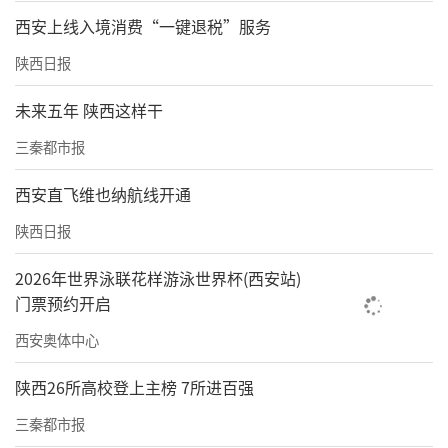
到我们这来调研吗？”
西安上线入境消费“一键退税”服务
■高一生：黄金微针是高频电灼仪，“促使皮
陕西日报
肤自我修复”
未来五年 陕西这样干
记者在西安高一生医疗美容医院面诊时，咨询
三秦都市报
师讲述黄金微针原理时明确提到，“黄金微针
西安直飞维也纳航线开通
是一个高频的电灼仪，通过针头刺入皮肤，针
陕西日报
是镀金的，所以叫黄金微针，针刺入皮肤里面
之后，进行电灼的放射射频，促使皮肤进行自
2026年世界泳联花样游泳世界杯(西安站)
门票预约开启
我修复，让皮肤的炎症消下去。”
西安奥体中心
■艺星：分医学名和通用名，“要叫高频电灼
仪，吓得人都不做了”
陕西26所高校登上主榜 7所进百强
三秦都市报
在西安艺星医疗美容医院，记者询问黄金微针