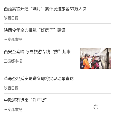
西安壹加壹医疗美容医院面诊人员建议记者动
西延高铁开通“满月”累计发送旅客63万人次
颧骨，“我很少给人说颧骨、下颌角的手术，1
陕西日报
00个人里面我讲不到一个，但是你如果想要最
陕西今年全力推进“好房子”建设
终达到有效的变化，必须得动骨头了。但是不
三秦都市报
用那么着急，甚至可以考虑3到5年，而且能做
这个手术的医生少之又少。”
西安至秦岭 冰雪旅游专线“热”起来
记者问这家医院是否有可以做这个手术的医
三秦都市报
生，面诊人员称可以，“我们有副高级别的医
生，我们的专家都已经快60岁了，做这个手术
革命圣地延安与遵义即将实现动车直达
做了很多年了。”
陕西日报
此外，还有多家医院建议注射肉毒与玻尿酸，
中欧班列运来“洋年货”
西安叶子医疗美容医院面诊工作人员建议记者
三秦都市报