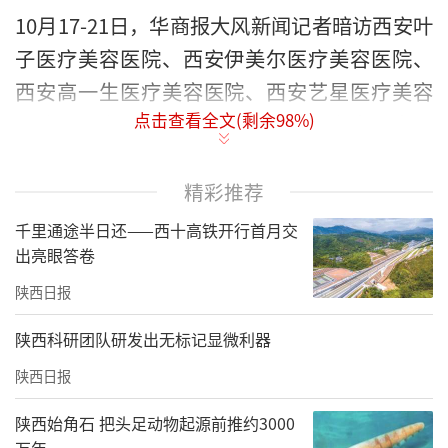
10月17-21日，华商报大风新闻记者暗访西安叶
子医疗美容医院、西安伊美尔医疗美容医院、
西安高一生医疗美容医院、西安艺星医疗美容
点击查看全文(剩余
98
%)
医院、西安亚太医疗美容医院、西安壹加壹医
疗美容医院和西安米兰柏羽医疗美容医院等7家
医疗美容医院，调查医疗器械使用问题。
精彩推荐
千里通途半日还——西十高铁开行首月交
记者暗访发现，多个宣传为“黄金微针”的医
出亮眼答卷
疗器械，其实际注册名称为“高频电灼仪”，
陕西日报
为第二类医疗器械，适用范围限于对浅表组织
进行凝固或使其坏死，却被普遍用于面部美
陕西科研团队研发出无标记显微利器
容。
陕西日报
同时，市场上主流的“超声炮”等超声治疗
陕西始角石 把头足动物起源前推约3000
仪，其注册适用范围明确标注用于人体肩颈、
万年