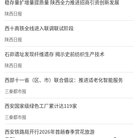
稳存量扩增量提质量 陕西全力推进招商引资创新发展
西安亚太医疗美容医院咨询助理称：“黄金微
陕西日报
针是通过电能转换成热能，必须要热刺激达到4
5～60℃，对皮肤产生刺激，才会有修复的这种
西十高铁全线进入联调联试阶段
效果。如果温度太低，像很多的家用射频仪能
陕西日报
量不够，做完后没什么效果。”
石峁遗址发现纤维遗存 揭示史前纺织生产技术
记者暗访·超声类项目
陕西日报
>>7家医院均有超声类项目价格从千元到万元不
西部十一省（区、市）联合倡议：推进适老化智能服务
等
三秦都市报
除了黄金微针，华商报大风新闻记者还调查了
西安国家级绿色工厂累计达119家
超声类项目。
三秦都市报
西安叶子医疗美容医院用泰克斯黄金炮、MFUp
西安铁路局开行2026年首趟春季赏花旅游
ro美拉美超声刀；