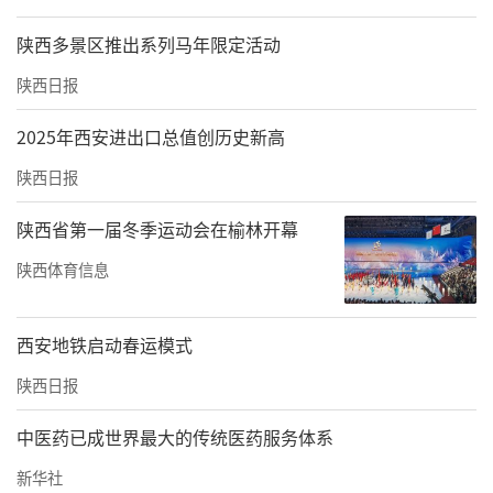
的这种松弛。”记者追问:“产生热能使用时是
否会不适？”面诊师称“不会”，“不是皮肤
陕西多景区推出系列马年限定活动
表面烫，是里边烫，它穿透皮肤，烫的是里面
陕西日报
是筋膜层、脂肪层和肌肉层，跟表皮无关。没
2025年西安进出口总值创历史新高
有啥恢复期，没有啥风险，又不破皮。”
陕西日报
在西安叶子医疗美容医院，面诊人员向记者解
陕西省第一届冬季运动会在榆林开幕
释超声炮原理时称:“它是超声类的，黄金微针
可以让皮肤变紧致，超声是紧致带溶的效果，
陕西体育信息
就是让脂肪变少。超声炮不破皮，做完后当天
就可以化妆。它就是仪器，不青、不肿、不
西安地铁启动春运模式
红，没有‘任何’恢复期。”
陕西日报
记者暗访·过度诱导
中医药已成世界最大的传统医药服务体系
>>有面诊人员建议：要有效必须“动骨改脸”
新华社