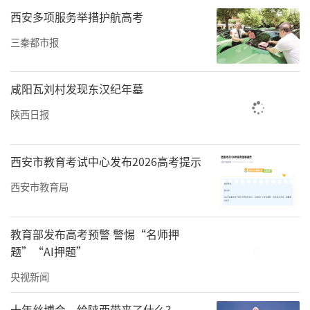
元到6980元不等
西安多项服务举措护航高考
10月17-21日，华商报大风新闻记者暗访西安7
三秦都市报
家美容医院，发现均设有黄金微针与超声类美
容项目、配备相应器械并宣传可上脸使用。其
咸阳瓦刘村发现东汉纪年墓
中，多品牌“黄金微针”的实际身份为第二类
陕西日报
医疗器械中的高频电灼仪，适用范围限于对浅
表组织进行凝固或使其坏死，且7家医院均有使
西安市教育考试中心发布2026高考提示
用高频电灼仪。
西安市教育局
记者发现，7家医院使用的“黄金微针”品牌多
样：
教育部发布高考预警 警惕“名师押
题”“AI押题”
西安叶子医疗美容医院使用了半岛四代、思嘉
央视新闻
丽，西安伊美尔医疗美容医院使用了半岛四代
十年丝博会，给陕西带来了什么？