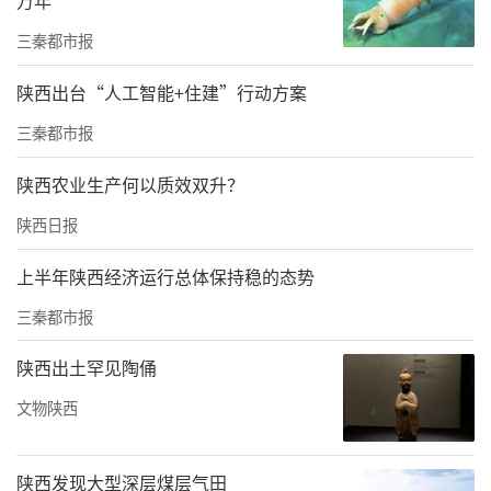
腰腹和四肢部位，却在实际操作中被广泛用于
三秦都市报
面部紧致提升，还有医院宣称其“无风险、无
陕西出台“人工智能+住建”行动方案
恢复期”。
三秦都市报
>>相关规定
陕西农业生产何以质效双升？
预期用于治疗皮肤松弛等
陕西日报
射频治疗仪、射频皮肤治疗仪类产品作为第三
上半年陕西经济运行总体保持稳的态势
类医疗器械管理
三秦都市报
华商报大风新闻记者梳理发现，2022年3月，国
陕西出土罕见陶俑
家药监局发布《关于调整〈医疗器械分类目
录〉部分内容的公告》，明确作用于人体皮肤
文物陕西
及皮下组织，使人体组织、细胞发生病理/生理
学改变，预期用于治疗皮肤松弛，减轻皮肤皱
陕西发现大型深层煤层气田