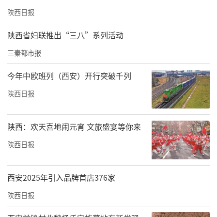
记者发现，7家医院使用的超声类项目品牌有半
陕西日报
岛医疗、尖峰医疗、泰克斯、MFUpro美拉美、
陕西省妇联推出“三八”系列活动
普门科技、金达威聚拉美、珀丽达。记者在国
三秦都市报
家药监局官网查询，以上品牌查询到的超声类
项目使用器械名称均为超声治疗仪，为第二类
今年中欧班列（西安）开行突破千列
医疗器械。
陕西日报
目前，MFUpro美拉美、珀丽达贵州注册的超声
陕西：欢天喜地闹元宵 文旅盛宴等你来
类医疗器械共两款，可查到“有助于面部皮肤
紧致”相关描述。珀丽达长沙注册的超声类医
陕西日报
疗器械，与尖峰医疗、泰克斯、普门科技、金
达威聚拉美等品牌超声类医疗器械，经国家药
西安2025年引入品牌首店376家
监局官网查询显示，其适用于人体肩颈、腰腹
陕西日报
部、四肢部位，多用于慢性疼痛等辅助治疗，