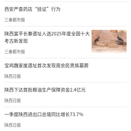
术前软化脂肪，“适用于身体躯干及四肢近端
西安严查药店“挂证”行为
部位”，也不能用于面部。
三秦都市报
>>有医院直接称为高频电灼仪、“械二仪器”
陕西富平长春遗址入选2025年度全国十大
考古新发现
记者在7家医院面诊过程中，工作人员均未明确
三秦都市报
告知“黄金微针”说明书适用范围。
宝鸡魏家崖遗址首次发现周余民贵族墓葬
■米兰柏羽：仪器区别“不是你该操心
的”，“是来调研的吗？”
陕西日报
在西安米兰柏羽医疗美容医院，咨询师带着记
陕西下达首批粮油生产保障资金2.4亿元
者看完仪器后，记者询问半岛与黑耀双波黄金
陕西日报
微针的区别，咨询师说：“这不是你们该操心
一季度陕西进出口总值同比增长73.7%
的事情，我们一天要接待三四百人，仪器肯定
陕西日报
是保真的。”再咨询时，咨询师反问：“你是