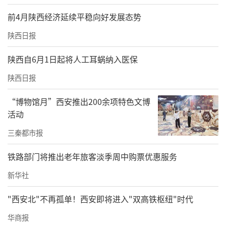
网对以上涉及品牌进行查询，思嘉丽、美迪
前4月陕西经济延续平稳向好发展态势
迈、黑耀双波、再希思等品牌，其黄金微针相
陕西日报
关产品为第三类医疗器械，名称为射频治疗仪
或射频微针治疗仪，其适用范围获批“用于减
陕西自6月1日起将人工耳蜗纳入医保
轻皮肤皱纹”“用于治疗皮肤萎缩性瘢痕”等
陕西日报
描述。
“博物馆月”西安推出200余项特色文博
活动
而半岛、伊诺锶、薇瑟拉、逆时光等品牌“黄
金微针”只查询到二类器械，实际名称为高频
三秦都市报
电灼仪，适用范围多为“仅用于皮肤科、耳鼻
铁路部门将推出老年旅客淡季周中购票优惠服务
喉科、妇科和肛肠科浅表部位的手术中，对相
新华社
应组织进行凝固、使组织变性和/或坏死。”
"西安北"不再孤单！西安即将进入"双高铁枢纽"时代
这些品牌中，仅半岛能查到有一款名为“射频
华商报
治疗仪”的第三类管理医疗器械，用于吸脂手