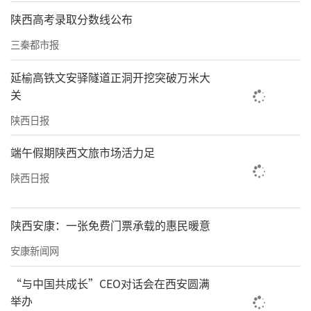
陕西高考录取分数线公布
高频超声使人体组织变性
三秦都市报
需按第三类医疗器械管理“超说明书使用”须
患者知情同意
延榆高铁文安驿隧道正洞开挖突破万米大
关
2023年11月23日，医疗器械标准管理中心发布
陕西日报
关于征求《美容用途超声器械分类界定指导原
则（征求意见稿）》意见的通知。通知称，利
端午假期陕西文旅市场活力足
用高频超声波的热效应、机械效应和超声空化
陕西日报
等，使人体组织变性，如刺激胶原蛋白的再生
和增生等，从而达到治疗痤疮、淡化色斑、淡
陕西安康：一张免费门票承载的惠民暖意
化瘢痕痕迹、修复疤痕、改善皮肤不发生组织
安康新闻网
变性的情况下，通过促进局部血液循环，加快
“与中国共成长”CEO对话会在西安圆满
皮肤新陈代谢等实现美容和减少皱纹等目的的
举办