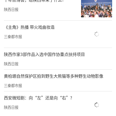
与五代，西安高一生医疗美容医院使用了半岛
四代、美迪迈、思嘉丽和黑耀双波，西安艺星
陕西日报
医疗美容医院使用了美迪迈与伊诺锶，西安亚
太医疗美容医院有韩国的再希思和国产薇瑟
《主角》热播 带火戏曲妆造
拉，西安壹加壹医疗美容医院有思嘉丽、逆时
三秦都市报
光和美迪迈，西安米兰柏羽医疗美容医院有半
岛四代、五代、美迪迈和黑耀双波。
陕西作家3部作品入选中国作协重点扶持项目
上述品牌“黄金微针”价格悬殊，从580元到69
陕西日报
80元不等，仅半岛四代的价格在不同医院就从5
黄柏塬自然保护区拍到野生大熊猫等多种野生动物影像
80元至3980元不等。
三秦都市报
>>半岛、伊诺锶等多款黄金微针实为高频电灼
西安微短剧：向“左”还是向“右”?
仪为第二类管理医疗器械
陕西日报
华商报大风新闻记者在国家药品监督管理局官