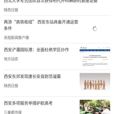
瓜酿成了酒，并起草了白酒县第一个企业标准—
西北大学考古团队首次获得明代外科麻醉的直接证据
木瓜酿酒标准。
陕西日报
再添“高铁枢纽” 西安东站具备开通运营
条件
央视新闻客户端
西安浐灞国际港：全面杜绝学区炒作
地方动态
西安东郊发现唐长安县尉范凝墓
陕西日报
张成祥介绍，木瓜酒甄选本地特产的优质光皮
木瓜为主要原材料，经低温两次发酵酿制而
西安多项服务举措护航高考
成，最大限度的吸取和保留了鲜木瓜中的有用
三秦都市报