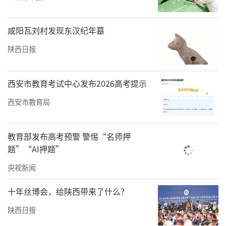
成分，这是“经过30多次试验”确定出木瓜酒
的酿造工艺，使其独具酸涩爽口、醇和甘甜、
咸阳瓦刘村发现东汉纪年墓
果香持久之特点。
陕西日报
后来，这款酒有了自己的品牌“祥琼酿”，也
有了自己的加工厂——白河县百益木瓜饮品厂。
西安市教育考试中心发布2026高考提示
张成祥回忆，当时取“祥琼酿”这个名字，分
西安市教育局
别从自己名字、《诗经》“投我以木瓜，报之
以琼琚”和酿酒中取一个字。提醒自己木瓜的
教育部发布高考预警 警惕“名师押
出处，以及对酿酒工艺的追求。
题”“AI押题”
央视新闻
众所周知，白河县是中国最大的光皮木瓜生产
基地，被誉为“中国光皮木瓜之乡”，还被授
十年丝博会，给陕西带来了什么？
予“中国生态富硒木瓜示范基地”称号，获国
陕西日报
家地理标志产品保护。