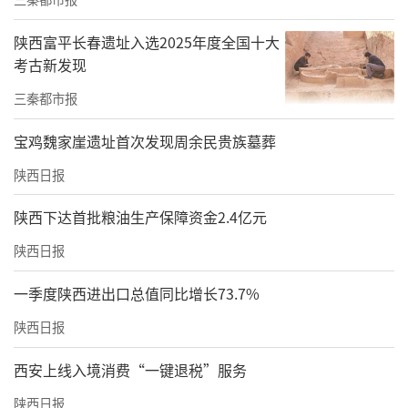
助消化，木瓜碱具有抗淋巴性白血病细胞的强
烈抗癌活性，齐墩果酸具有护肝抗肝炎特效。
陕西富平长春遗址入选2025年度全国十大
最新研究显示，木瓜还能增强人体抵抗力。
考古新发现
三秦都市报
百益木瓜酒，用汉江山泉水和富硒木瓜酿造，
最大限度地吸取和保留了鲜木瓜中的有用成
宝鸡魏家崖遗址首次发现周余民贵族墓葬
分，“取源头之水，酿百益精品。”推出3款6
陕西日报
度酒主打产品。
陕西下达首批粮油生产保障资金2.4亿元
陕西日报
一季度陕西进出口总值同比增长73.7%
陕西日报
西安上线入境消费“一键退税”服务
经过三十余年的发展，现在百益木瓜饮品厂已
经发展成初具规模的陕西安康百益实业有限责
陕西日报