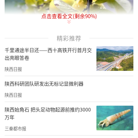
点击查看全文(剩余
90
%)
精彩推荐
千里通途半日还——西十高铁开行首月交
出亮眼答卷
陕西日报
“顺气暖胃，果香沁肺。”这是很多百益木瓜
陕西科研团队研发出无标记显微利器
酒回头客对其的评价。而距今两千两百多年以
陕西日报
前，先秦的时候，木瓜却以独特的香气，成为
陕西始角石 把头足动物起源前推约3000
朋友之间互赠的信物。
万年
“投我以木瓜，报之以琼琚。”这句出自先秦
三秦都市报