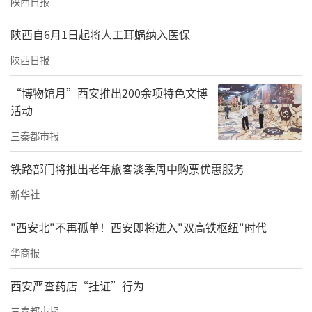
陕西日报
陕西自6月1日起将人工耳蜗纳入医保
陕西日报
“博物馆月”西安推出200余项特色文博
活动
白河木瓜果实长椭圆形，果个较大，果皮金黄
三秦都市报
色，成熟后果皮较厚，果面光滑，果梗短粗，
铁路部门将推出老年旅客淡季周中购票优惠服务
果心横剖面呈圆形闭合，果肉黄白色，果实芳
香，富含17种氨基酸，具有独特的清香气味。
新华社
现代药理研究表明，光皮木瓜含有糖类、蛋白
"西安北"不再孤单！西安即将进入"双高铁枢纽"时代
质、脂肪、矿物质、胡萝卜素、黄酮、果酸、
华商报
皂苷、木瓜蛋白酶及木瓜碱、齐墩果酸、苹果
西安严查药店“挂证”行为
酸、枸橼酸、酒石酸等成分。木瓜蛋白酶能帮
三秦都市报