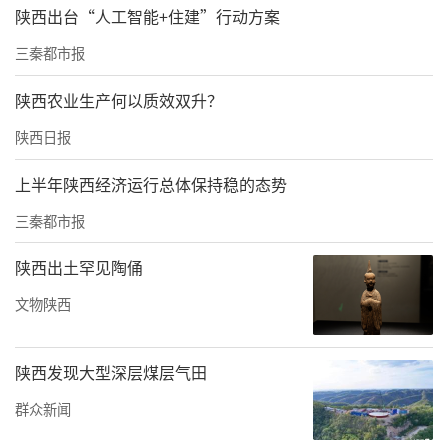
《诗经·卫风·木瓜》的谚语，就记录了当时
陕西出台“人工智能+住建”行动方案
朋友之间把木瓜作为互赠的信物，并赋予“珍
三秦都市报
重情意永相好”的寓意。
陕西农业生产何以质效双升？
秦时的钖县，家家户户都有木瓜树，将成熟的
陕西日报
木瓜放置家中，如同香薰。钖县最后更名为现
在的白河县。这个地处汉江中游的白河，是汉
上半年陕西经济运行总体保持稳的态势
江水运的交通命脉——“锁秦雍而控荆襄”。同
三秦都市报
时地处秦楚边陲，素有“秦头楚尾”之称。古
陕西出土罕见陶俑
称“南走巫夔，北通商洛，东扼均房，关南险
文物陕西
奥，白河尤属襟喉。”又是水上交通要道，这
样特殊的地理位置就注定了这块土地一定会交
陕西发现大型深层煤层气田
替上演着灾难和繁华。
群众新闻
这样的地理位置，让汉水滋养了人民，也繁荣