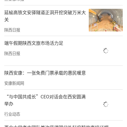
河是木瓜适生区，人工栽培可查阅到唐代，距
延榆高铁文安驿隧道正洞开挖突破万米大
今有上千年的悠久栽培历史。历来当地人民一
关
直把木瓜树的果实作为药材，将木瓜树作为吉
陕西日报
祥观赏植物种植在房前屋后，是目前整个汉江
端午假期陕西文旅市场活力足
流域乃至中国光皮木瓜植株面积最多最广的地
陕西日报
方。
上世纪八十年代初，白河国营酒厂厂长张成祥
陕西安康：一张免费门票承载的惠民暖意
看到当地农民的房前屋后都种有木瓜，那个个
安康新闻网
鲜美诱人的木瓜深深地吸引着深谙酿酒技术的
他。“木瓜能不能酿酒呢？”于是他开始研究
“与中国共成长”CEO对话会在西安圆满
举办
如何把木瓜酿制成美酒。
行业动态
经过多年的试验，终于在1983年，张成祥把木