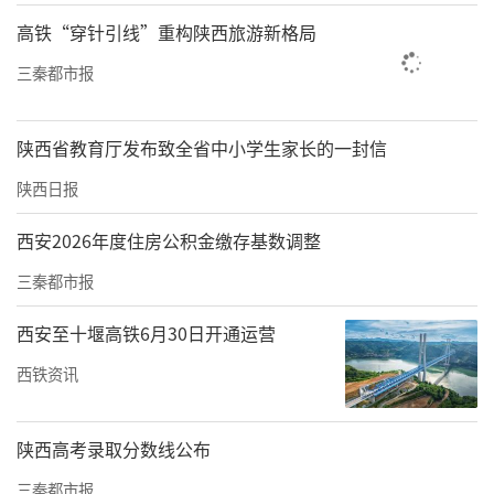
了当地的酿造技术，一直传承至今，同样传承
高铁“穿针引线”重构陕西旅游新格局
的还有种植木瓜树的喜好。
三秦都市报
陕西省教育厅发布致全省中小学生家长的一封信
陕西日报
西安2026年度住房公积金缴存基数调整
三秦都市报
西安至十堰高铁6月30日开通运营
西铁资讯
陕西高考录取分数线公布
在汉水流域，白河县自古就有野生木瓜，且区
域内分布广泛，是土树种之一。有史料记载白
三秦都市报