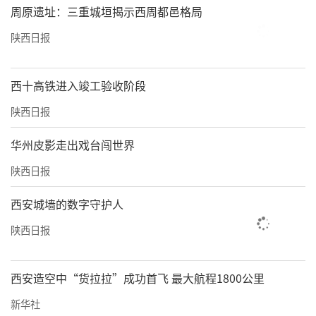
周原遗址：三重城垣揭示西周都邑格局
陕西日报
西十高铁进入竣工验收阶段
陕西日报
华州皮影走出戏台闯世界
陕西日报
西安城墙的数字守护人
陕西日报
西安造空中“货拉拉”成功首飞 最大航程1800公里
新华社