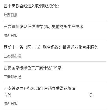
西十高铁全线进入联调联试阶段
陕西日报
石峁遗址发现纤维遗存 揭示史前纺织生产技术
陕西日报
西部十一省（区、市）联合倡议：推进适老化智能服务
三秦都市报
西安国家级绿色工厂累计达119家
三秦都市报
西安铁路局开行2026年首趟春季赏花旅游
专列
陕西日报