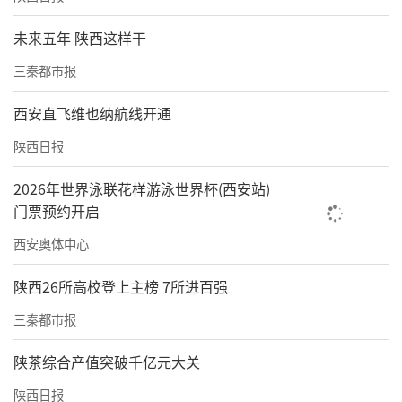
任公司，并逐步将木瓜产业化发展。2021年12
未来五年 陕西这样干
月14日，百益木瓜酒品牌广告正式登录CCTV-1
三秦都市报
7中央电视台农业农村频道，也意味着白河百益
西安直飞维也纳航线开通
木瓜酒品质得到央视的认可。
陕西日报
历经几十年的发展与变革，张成祥和百益的初
心依旧没变，“用心酿造好品质，让百益木瓜
2026年世界泳联花样游泳世界杯(西安站)
门票预约开启
酒一代代传承下来。”
西安奥体中心
责任编辑：晨光 秦川
陕西26所高校登上主榜 7所进百强
三秦都市报
陕茶综合产值突破千亿元大关
陕西日报