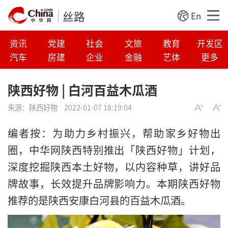
丝路
En
资讯
党建
社会
文旅
教育
开发区
汽车
房建
企业
金融
艺体
更多
陕西好物 | 白河百益木瓜酒
来源：
陕西好物
2022-01-07 18:19:04
编者按：为助力乡村振兴，帮助家乡好物出
圈，中华网陕西特别推出「陕西好物」计划，
深度挖掘陕西本土好物，以内容种草，讲好品
牌故事，长效提升品牌影响力。本期陕西好物
推荐的是陕西安康白河县的百益木瓜酒。