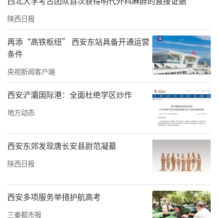
瓜酿成了酒，并起草了白酒县第一个企业标准—
西北大学考古团队首次获得明代外科麻醉的直接证据
木瓜酿酒标准。
陕西日报
再添“高铁枢纽” 西安东站具备开通运营
条件
央视新闻客户端
西安浐灞国际港：全面杜绝学区炒作
地方动态
西安东郊发现唐长安县尉范凝墓
陕西日报
张成祥介绍，木瓜酒甄选本地特产的优质光皮
木瓜为主要原材料，经低温两次发酵酿制而
西安多项服务举措护航高考
成，最大限度的吸取和保留了鲜木瓜中的有用
三秦都市报