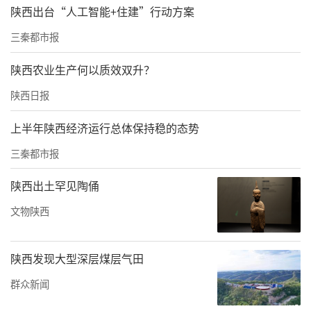
《诗经·卫风·木瓜》的谚语，就记录了当时
陕西出台“人工智能+住建”行动方案
朋友之间把木瓜作为互赠的信物，并赋予“珍
三秦都市报
重情意永相好”的寓意。
陕西农业生产何以质效双升？
秦时的钖县，家家户户都有木瓜树，将成熟的
陕西日报
木瓜放置家中，如同香薰。钖县最后更名为现
在的白河县。这个地处汉江中游的白河，是汉
上半年陕西经济运行总体保持稳的态势
江水运的交通命脉——“锁秦雍而控荆襄”。同
三秦都市报
时地处秦楚边陲，素有“秦头楚尾”之称。古
陕西出土罕见陶俑
称“南走巫夔，北通商洛，东扼均房，关南险
文物陕西
奥，白河尤属襟喉。”又是水上交通要道，这
样特殊的地理位置就注定了这块土地一定会交
陕西发现大型深层煤层气田
替上演着灾难和繁华。
群众新闻
这样的地理位置，让汉水滋养了人民，也繁荣