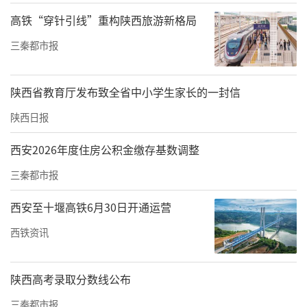
了当地的酿造技术，一直传承至今，同样传承
高铁“穿针引线”重构陕西旅游新格局
的还有种植木瓜树的喜好。
三秦都市报
陕西省教育厅发布致全省中小学生家长的一封信
陕西日报
西安2026年度住房公积金缴存基数调整
三秦都市报
西安至十堰高铁6月30日开通运营
西铁资讯
陕西高考录取分数线公布
在汉水流域，白河县自古就有野生木瓜，且区
域内分布广泛，是土树种之一。有史料记载白
三秦都市报