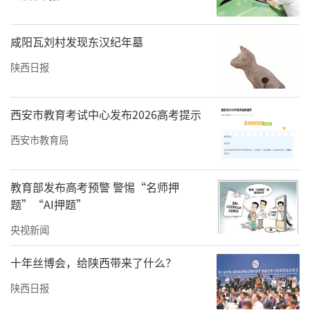
成分，这是“经过30多次试验”确定出木瓜酒
的酿造工艺，使其独具酸涩爽口、醇和甘甜、
咸阳瓦刘村发现东汉纪年墓
果香持久之特点。
陕西日报
后来，这款酒有了自己的品牌“祥琼酿”，也
有了自己的加工厂——白河县百益木瓜饮品厂。
西安市教育考试中心发布2026高考提示
张成祥回忆，当时取“祥琼酿”这个名字，分
西安市教育局
别从自己名字、《诗经》“投我以木瓜，报之
以琼琚”和酿酒中取一个字。提醒自己木瓜的
教育部发布高考预警 警惕“名师押
出处，以及对酿酒工艺的追求。
题”“AI押题”
央视新闻
众所周知，白河县是中国最大的光皮木瓜生产
基地，被誉为“中国光皮木瓜之乡”，还被授
十年丝博会，给陕西带来了什么？
予“中国生态富硒木瓜示范基地”称号，获国
陕西日报
家地理标志产品保护。