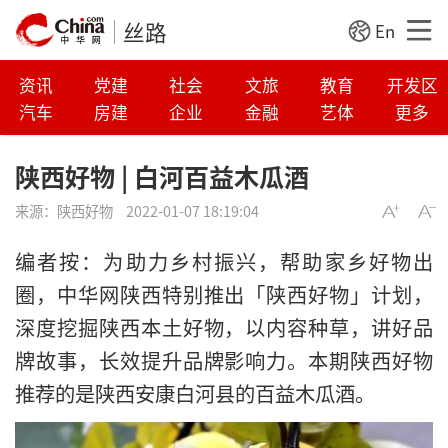
丝路
En
资讯
党建
社会
文旅
教育
开发区
汽车
房建
企业
金融
艺体
更多
陕西好物 | 白河百益木瓜酒
来源：
陕西好物
2022-01-07 18:19:04
编者按：为助力乡村振兴，帮助家乡好物出
圈，中华网陕西特别推出「陕西好物」计划，
深度挖掘陕西本土好物，以内容种草，讲好品
牌故事，长效提升品牌影响力。本期陕西好物
推荐的是陕西安康白河县的百益木瓜酒。