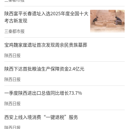
助消化，木瓜碱具有抗淋巴性白血病细胞的强
烈抗癌活性，齐墩果酸具有护肝抗肝炎特效。
陕西富平长春遗址入选2025年度全国十大
最新研究显示，木瓜还能增强人体抵抗力。
考古新发现
三秦都市报
百益木瓜酒，用汉江山泉水和富硒木瓜酿造，
最大限度地吸取和保留了鲜木瓜中的有用成
宝鸡魏家崖遗址首次发现周余民贵族墓葬
分，“取源头之水，酿百益精品。”推出3款6
陕西日报
度酒主打产品。
陕西下达首批粮油生产保障资金2.4亿元
陕西日报
一季度陕西进出口总值同比增长73.7%
陕西日报
西安上线入境消费“一键退税”服务
经过三十余年的发展，现在百益木瓜饮品厂已
经发展成初具规模的陕西安康百益实业有限责
陕西日报