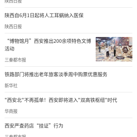
陕西日报
陕西自6月1日起将人工耳蜗纳入医保
陕西日报
“博物馆月”西安推出200余项特色文博
活动
白河木瓜果实长椭圆形，果个较大，果皮金黄
三秦都市报
色，成熟后果皮较厚，果面光滑，果梗短粗，
铁路部门将推出老年旅客淡季周中购票优惠服务
果心横剖面呈圆形闭合，果肉黄白色，果实芳
香，富含17种氨基酸，具有独特的清香气味。
新华社
现代药理研究表明，光皮木瓜含有糖类、蛋白
"西安北"不再孤单！西安即将进入"双高铁枢纽"时代
质、脂肪、矿物质、胡萝卜素、黄酮、果酸、
华商报
皂苷、木瓜蛋白酶及木瓜碱、齐墩果酸、苹果
西安严查药店“挂证”行为
酸、枸橼酸、酒石酸等成分。木瓜蛋白酶能帮
三秦都市报