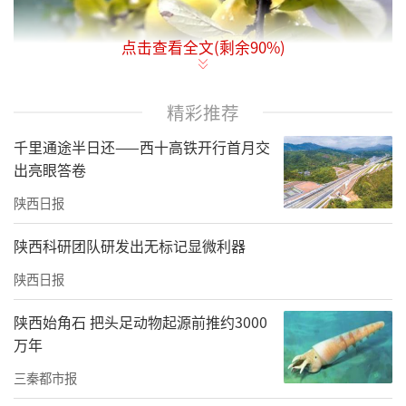
点击查看全文(剩余
90
%)
精彩推荐
千里通途半日还——西十高铁开行首月交
出亮眼答卷
陕西日报
“顺气暖胃，果香沁肺。”这是很多百益木瓜
陕西科研团队研发出无标记显微利器
酒回头客对其的评价。而距今两千两百多年以
陕西日报
前，先秦的时候，木瓜却以独特的香气，成为
陕西始角石 把头足动物起源前推约3000
朋友之间互赠的信物。
万年
“投我以木瓜，报之以琼琚。”这句出自先秦
三秦都市报