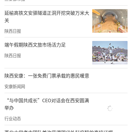
河是木瓜适生区，人工栽培可查阅到唐代，距
延榆高铁文安驿隧道正洞开挖突破万米大
今有上千年的悠久栽培历史。历来当地人民一
关
直把木瓜树的果实作为药材，将木瓜树作为吉
陕西日报
祥观赏植物种植在房前屋后，是目前整个汉江
端午假期陕西文旅市场活力足
流域乃至中国光皮木瓜植株面积最多最广的地
陕西日报
方。
上世纪八十年代初，白河国营酒厂厂长张成祥
陕西安康：一张免费门票承载的惠民暖意
看到当地农民的房前屋后都种有木瓜，那个个
安康新闻网
鲜美诱人的木瓜深深地吸引着深谙酿酒技术的
他。“木瓜能不能酿酒呢？”于是他开始研究
“与中国共成长”CEO对话会在西安圆满
举办
如何把木瓜酿制成美酒。
行业动态
经过多年的试验，终于在1983年，张成祥把木