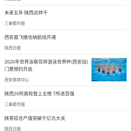
任公司，并逐步将木瓜产业化发展。2021年12
未来五年 陕西这样干
月14日，百益木瓜酒品牌广告正式登录CCTV-1
三秦都市报
7中央电视台农业农村频道，也意味着白河百益
西安直飞维也纳航线开通
木瓜酒品质得到央视的认可。
陕西日报
历经几十年的发展与变革，张成祥和百益的初
心依旧没变，“用心酿造好品质，让百益木瓜
2026年世界泳联花样游泳世界杯(西安站)
门票预约开启
酒一代代传承下来。”
西安奥体中心
责任编辑：晨光 秦川
陕西26所高校登上主榜 7所进百强
三秦都市报
陕茶综合产值突破千亿元大关
陕西日报