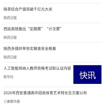
◐泾惠渠首。民国时期，我国著名水利专家李仪祉主持兴建了泾惠
渠，为郑国渠第六代工程，这也是我国第一座运用近代科技兴建的
陕茶综合产值突破千亿元大关
大型灌溉工程，使引泾灌溉工程和灌溉管理都发生了根本性的变
陕西日报
化，也让郑国渠延续至今。
西延高铁推出“定期票”“计次票”
03游览指南
陕西日报
该遗址开放区以"郑国渠再现——寻迹古渠首"为
陕西多措并举夯实粮食安全根基
主题，通过“再现千年古渠、再现沃野大集、
陕西日报
再现水域花海”三大板块，让游客沉浸式感受
千年渠首文化，观赏花海美景，体验乡间野
人工智能将纳入教师资格考试和认证内容
趣。
新华社
张家山风光秀美、泾河大峡谷雄浑壮阔，这里
2026年西安普通高中招收体育艺术特长生方案公布
是自然与人文碰撞交汇之处，也是各类地质奇
观齐聚的宝藏之所。如今，郑国渠景区分综合
三秦都市报