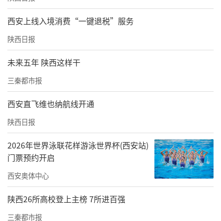
西安上线入境消费“一键退税”服务
陕西日报
◐明代广惠渠遗址。明代广惠渠是郑国渠的第五代工程，由当时的
副都御史项忠建议兴建。由于泾河河床下切，渠首进行了上移。
未来五年 陕西这样干
三秦都市报
西安直飞维也纳航线开通
陕西日报
2026年世界泳联花样游泳世界杯(西安站)
门票预约开启
西安奥体中心
陕西26所高校登上主榜 7所进百强
三秦都市报