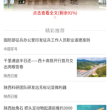
点击查看全文(剩余
91
%)
精彩推荐
01渠首遗址
国防部征兵办公室印发征兵工作人员职业道德准则
郑国渠是秦代著名的三大水利工程之一，也是
中国军号
最早在关中建设的大型水利工程，因灌溉面积
达18万公顷而成为我国古代最大的灌溉渠道之
千里通途半日还——西十高铁开行首月交
出亮眼答卷
一。
陕西日报
春秋战国时期，韩国为了“疲秦”派水利专家
郑国入秦，建议秦王在泾水和洛水间修筑大型
陕西科研团队研发出无标记显微利器
灌溉渠道，秦王采纳了郑国的建议，命其负责
陕西日报
兴建这项工程。原本旨在消耗秦国国力的渠道
陕西始角石 把头足动物起源前推约3000