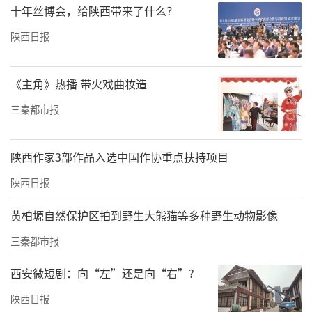
十年丝博会，给陕西带来了什么？
陕西日报
《主角》热播 带火戏曲妆造
三秦都市报
陕西作家3部作品入选中国作协重点扶持项目
陕西日报
黄柏塬自然保护区拍到野生大熊猫等多种野生动物影像
◐宋代丰利渠遗址。宋代丰利渠是郑国渠的第三代工程，由当时员
外郎穆京主持兴建。其中渠首一段渠道开了两个隧洞，设置了两个
三秦都市报
放水闸和三个排洪桥，在设施和施工上有了很大进步。
西安微短剧：向“左”还是向“右”?
陕西日报