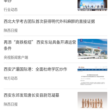
举办
在漫长时光变迁中，郑国渠由于河床变化而屡
行业动态
有兴废，引水枢纽几经更改重修，先后有白
渠、三白渠、丰利渠、王御使渠等。但历代引
西北大学考古团队首次获得明代外科麻醉的直接证据
泾工程不论是工程规划布局还是引水方案，皆
陕西日报
万变不离其宗，均为自流灌溉，只是规模大小
再添“高铁枢纽” 西安东站具备开通运营
不同而已。
条件
如今，遗址附近10平方公里的三角形地带里，
央视新闻客户端
密布着从战国至今的古渠口遗址四十多处。
西安浐灞国际港：全面杜绝学区炒作
这不仅反映了不同历史时期引水蓄水灌溉工程
地方动态
技术的演变，更堪称一座蕴藏丰富的天然“水
利断代史博物馆”，成为体现中国古代水利智
西安东郊发现唐长安县尉范凝墓
慧和展示中国农耕文明演进的活态文化遗产。
陕西日报