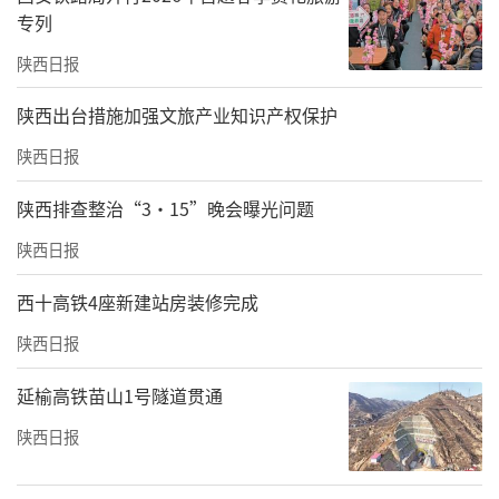
专列
陕西日报
​陕西出台措施加强文旅产业知识产权保护
陕西日报
陕西排查整治“3·15”晚会曝光问题
观光打卡顺序
陕西日报
✅看渠首遗址，感受二千多年前的“黑科技”
西十高铁4座新建站房装修完成
陕西日报
✅走民生桥，听泾惠渠讲民国治水史
延榆高铁苗山1号隧道贯通
✅赏油菜花海，感受中国“基建人”的浪漫
陕西日报
✅进博物馆，探秘流动千载的华夏水脉