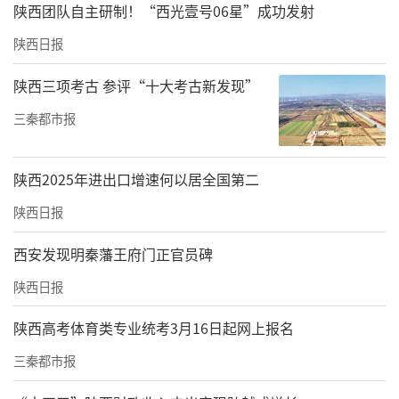
郑国渠首遗址区开放时间为每日8:30—18:00，1
陕西团队自主研制！“西光壹号06星”成功发射
7:00停止入园。遗址区实行免费预约制，需通
陕西日报
过官方平台提前预约，每日可预约当日及未来5
陕西三项考古 参评“十大考古新发现”
天门票，每日16:30后不可预约当日参观。
三秦都市报
陕西2025年进出口增速何以居全国第二
陕西日报
西安发现明秦藩王府门正官员碑
陕西日报
陕西高考体育类专业统考3月16日起网上报名
三秦都市报