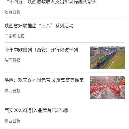
“十四五”陕西财政收入支出实现跨越式增长
陕西日报
陕西省妇联推出“三八”系列活动
三秦都市报
今年中欧班列（西安）开行突破千列
陕西日报
郑国渠旅游风景区郑国雕像
陕西：欢天喜地闹元宵 文旅盛宴等你来
来源：文物陕西
陕西日报
责任编辑：白睿祺 李晓庆
西安2025年引入品牌首店376家
陕西日报