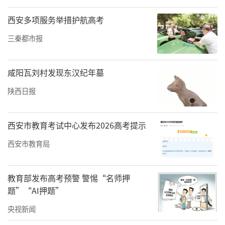
西安多项服务举措护航高考
三秦都市报
咸阳瓦刘村发现东汉纪年墓
陕西日报
西安市教育考试中心发布2026高考提示
西安市教育局
◐汉代白渠故道遗址。汉代白渠是郑国渠的第二代工程，引水渠首
教育部发布高考预警 警惕“名师押
选在郑国渠口以上约1200米处，因其是石质河床，地质条件很好所
题”“AI押题”
以使用寿命最长，沿袭至宋徽宗大观元年，历时1200余年。
央视新闻