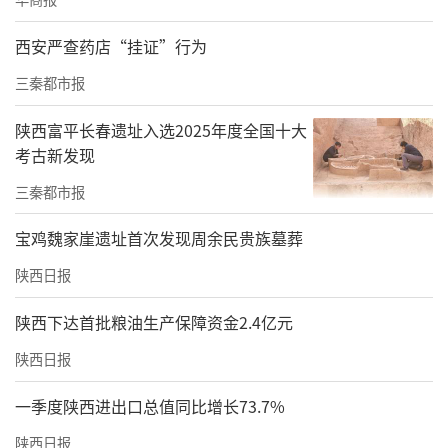
西安严查药店“挂证”行为
三秦都市报
◐元代王御史渠首遗址。元代王御史渠是郑国渠的第四代工程，渠
道工程未变，只是迁移了丰利渠的渠口。至今石渠遗迹仍保存完
陕西富平长春遗址入选2025年度全国十大
考古新发现
好。
三秦都市报
宝鸡魏家崖遗址首次发现周余民贵族墓葬
陕西日报
陕西下达首批粮油生产保障资金2.4亿元
陕西日报
一季度陕西进出口总值同比增长73.7%
陕西日报