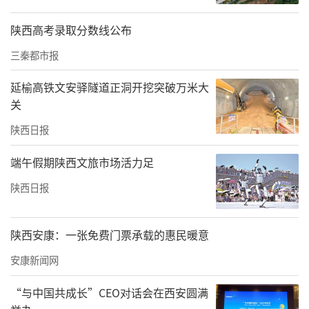
泾灌溉产生了深远影响。
陕西高考录取分数线公布
2016年，郑国渠被列入世界灌溉工程遗产名
三秦都市报
录，成为陕西首个世界灌溉工程遗产。
延榆高铁文安驿隧道正洞开挖突破万米大
关
陕西日报
端午假期陕西文旅市场活力足
陕西日报
陕西安康：一张免费门票承载的惠民暖意
郑国渠灌区示意图
安康新闻网
02千年变迁
“与中国共成长”CEO对话会在西安圆满