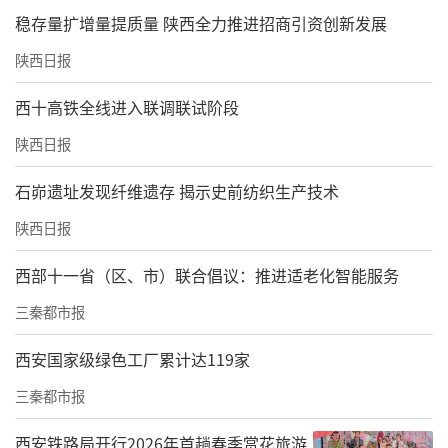
来。
稳存量扩增量提质量 陕西全力推进招商引资创新发展
陕西日报
西十高铁全线进入联调联试阶段
陕西日报
石峁遗址发现纤维遗存 揭示史前纺织生产技术
陕西日报
西部十一省（区、市）联合倡议：推进适老化智能服务
三秦都市报
西安国家级绿色工厂累计达119家
三秦都市报
西安铁路局开行2026年首趟春季赏花旅游