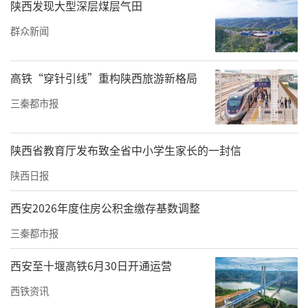
陕西发现大型深层煤层气田
群众新闻
高铁“穿针引线”重构陕西旅游新格局
三秦都市报
据《史记》记载，郑国渠从现在泾阳县西北25
公里处的泾河瓠口凿渠引水，利用关中平原西
陕西省教育厅发布致全省中小学生家长的一封信
北高、东南低的地形实现了自流灌溉。它向东
陕西日报
横过冶峪、清峪、浊峪、石川河，流经今泾
西安2026年度住房公积金缴存基数调整
阳、三原、高陵等地入洛河，绵延300余里，灌
三秦都市报
田280万亩，被誉为“天下第一渠”。
西安至十堰高铁6月30日开通运营
郑国渠的作用不仅在于它发挥灌溉效益的100余
年，还在于它首开引泾灌溉之先河，对后世引
西铁资讯