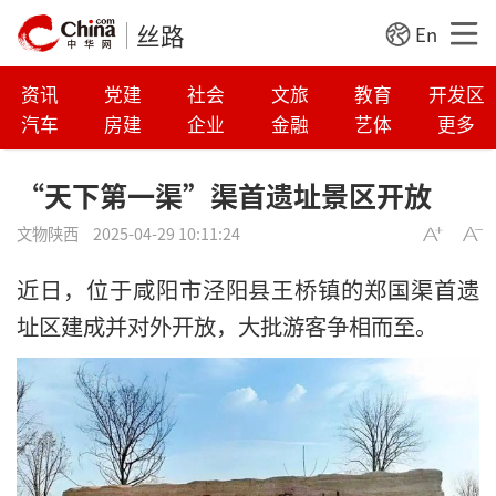
丝路
En
资讯
党建
社会
文旅
教育
开发区
汽车
房建
企业
金融
艺体
更多
“天下第一渠”渠首遗址景区开放
文物陕西
2025-04-29 10:11:24
近日，位于咸阳市泾阳县王桥镇的郑国渠首遗
址区建成并对外开放，大批游客争相而至。