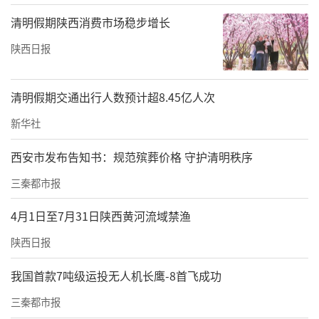
服务区、泾河地质公园区、泾河峡谷观光游览
清明假期陕西消费市场稳步增长
区、黑沟奇峡区、郑国湖休闲度假区五大游览
陕西日报
区。
为了对郑国渠的科学价值、灌区管理演变、在
清明假期交通出行人数预计超8.45亿人次
水利史上的价值、对后世的影响等方面，进行
新华社
更专业地解读与展示，还建成了郑国渠首遗址
西安市发布告知书：规范殡葬价格 守护清明秩序
博物馆、郑国渠纪念馆。馆内以最直观的方式
三秦都市报
勾勒出郑国渠发展演变脉络和各历史时段样
貌，并展现每代工程的历史背景。
4月1日至7月31日陕西黄河流域禁渔
五一期间，郑国渠首遗址区将特别策划推出非
陕西日报
遗剪纸走秀、杂技、秦腔展演、乐器独奏等30
我国首款7吨级运投无人机长鹰-8首飞成功
余场限定节目，并设置“水利游乐场”“非遗
三秦都市报
市集”等80余个特色展位，迎接广大游客的到