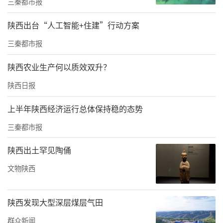
三秦都市报
蒙古族乐器马头琴为核心，融合中西方多种乐
器，通过11首经典曲目及特色互动环节，为该
陕西出台“人工智能+住建”行动方案
校师生带来一场跨越时空的视听盛宴。
三秦都市报
陕西农业生产何以质效双升？
陕西日报
上半年陕西经济运行总体保持稳的态势
三秦都市报
陕西出土罕见陶俑
文物陕西
陕西发现大型深层煤层气田
本次音乐会由西安交通大学教务处、研究生
群众新闻