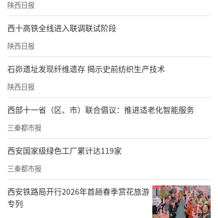
陕西日报
教育与民族文化传承的创新实践，通过艺术的
交融，促进了不同民族音乐文化的交流与发
西十高铁全线进入联调联试阶段
展，对提升学生的艺术素养和文化认同有着积
陕西日报
极作用，未来将继续探索更多元的艺术形式，
石峁遗址发现纤维遗存 揭示史前纺织生产技术
为校园文化建设和中华民族共同体建设贡献力
量。（文/文茹 曹耿献 图/张杰）
陕西日报
西部十一省（区、市）联合倡议：推进适老化智能服务
责任编辑：辛晓霞 秦乐
三秦都市报
西安国家级绿色工厂累计达119家
三秦都市报
西安铁路局开行2026年首趟春季赏花旅游
专列