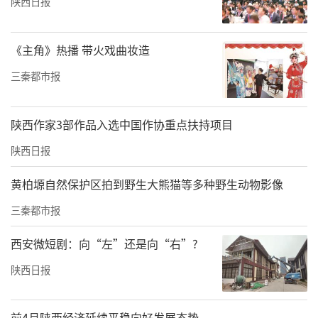
陕西日报
《主角》热播 带火戏曲妆造
三秦都市报
陕西作家3部作品入选中国作协重点扶持项目
陕西日报
黄柏塬自然保护区拍到野生大熊猫等多种野生动物影像
三秦都市报
音乐教育中心青年教师刘俊峰的萨克斯独奏
《午夜萨克斯》、王斐尧独唱的音乐剧选曲
西安微短剧：向“左”还是向“右”?
《心脏》、曹耿献和李娟的合唱《如愿》、梁
陕西日报
睿的古琴独奏《流水》等曲目展现了流行、经
典、抒情、灵动等不同的音乐风格，让现场观
前4月陕西经济延续平稳向好发展态势