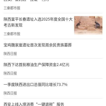
三秦都市报
音乐会多民族乐器的合作、多种音乐风格的展
陕西富平长春遗址入选2025年度全国十大
考古新发现
示亮点纷呈，每一曲终了，掌声如潮水般经久
不息。音乐会结束之际，在观众的强烈要求
三秦都市报
下，朝鲁门和唐斯格多次返场加演。加演曲目
宝鸡魏家崖遗址首次发现周余民贵族墓葬
《万马奔腾》的双马头琴疾奏响起，琴弦如蹄
陕西日报
声雷动，气势磅礴地再现千万匹骏马驰骋草原
陕西下达首批粮油生产保障资金2.4亿元
的壮阔场景，观众们被这催人奋进、动人心魄
的演奏所折服、所震撼，纷纷起立鼓掌，欢呼
陕西日报
声、喝彩声经久不息。现场观众热情难抑，两
一季度陕西进出口总值同比增长73.7%
位演奏家再次加演草原歌曲《天堂》，悠扬深
陕西日报
沉的马头琴、极具穿透力的嗓音、临时改编的
歌词，表达了民族音乐家对交大热情观众的真
西安上线入境消费“一键退税”服务