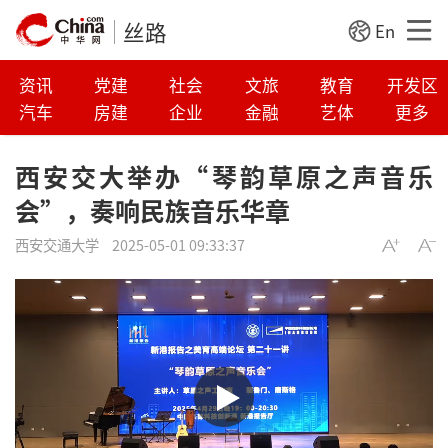
丝路
En
资讯
党建
社会
文旅
教育
开发区
汽车
房建
企业
金融
艺体
更多
西安交大举办“琴韵草原之声音乐
会”，奏响民族音乐华章
西安交通大学
2025-05-01 09:33:37