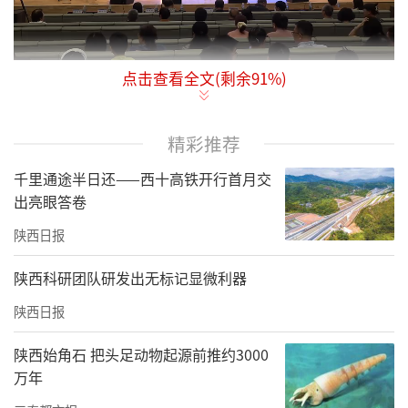
点击查看全文(剩余
91
%)
正值西安交通大学129周年校庆之际，该校中华
民族共同体学交叉学科博士点获批，为进一步
精彩推荐
推动中华民族共同体基地建设，使更多师生感
受中华文化和民族艺术的魅力、加强西安交大
千里通途半日还——西十高铁开行首月交
出亮眼答卷
美育活动的普及与传播，强化文化浸润、艺术
涵养、实践创新协同的全方位育人体系，将科
陕西日报
学精神与人文情怀有机融合，4月27日、29日分
陕西科研团队研发出无标记显微利器
别在兴庆校区丝路大讲堂和创新港新港报告厅
陕西日报
举办了“琴韵草原之声音乐会——西安交大专
场”。西安交通大学音乐教育中心教师团队携
陕西始角石 把头足动物起源前推约3000
万年
手国际知名马头琴演奏家朝鲁门、唐斯格，以