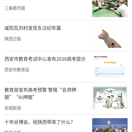
音乐教育中心的教师团队与两位演奏家合奏的
三秦都市报
《赞歌》《蒙古人》《天边》《乌兰巴托的
夜》《鸿雁》等经典曲目，通过马头琴、大提
咸阳瓦刘村发现东汉纪年墓
琴、萨克斯、钢琴、键盘、吉他、鼓等不同乐
陕西日报
器的巧妙组合，将观众带到了辽阔神奇的草
原，时而悠扬舒缓、流畅深情，时而豪迈豁
西安市教育考试中心发布2026高考提示
达、自由奔放，既展现了浓郁的民族风情和蒙
西安市教育局
古族人民的豪放热情，又展现了风格各异的乐
器所独有的特色。
教育部发布高考预警 警惕“名师押
题”“AI押题”
央视新闻
十年丝博会，给陕西带来了什么？