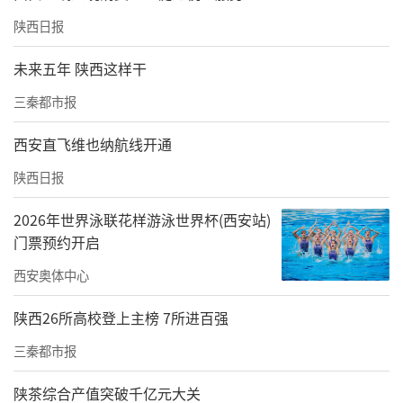
挚谢意，以及对西安交通大学建校129周年暨迁
陕西日报
校69周年校庆的深情祝贺。
未来五年 陕西这样干
三秦都市报
西安直飞维也纳航线开通
陕西日报
2026年世界泳联花样游泳世界杯(西安站)
门票预约开启
西安奥体中心
陕西26所高校登上主榜 7所进百强
音乐会还特别设置了“马头琴知识分享”环
三秦都市报
节。朝鲁门、唐斯格现场讲解马头琴的历史渊
陕茶综合产值突破千亿元大关