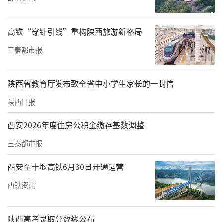
院、人文学院、艺术教育中心主办，由人文学
院音乐教育中心、铸牢中华民族共同体意识研
高铁“穿针引线”重构陕西旅游新格局
究中心、继续教育学院丝路新影工作室、草原
之声工作室联合承办。校党委副书记王欢，宣
三秦都市报
传部部长、统战部部长成进，敦煌研究院人文
研究部部长、西安交通大学人文学院讲座教授
陕西省教育厅发布致全省中小学生家长的一封信
杨富学，人文学院党委书记纪梦然，院长李黎
陕西日报
明，工会常务副主席弋景峰，统战部副部长邢
西安2026年度住房公积金缴存基数调整
旭宁，教务处副处长杨建科，宣传部副部长、
三秦都市报
团委副书记刘源，人文学院副院长王伟、张
顺、张勇，国声智库副主任、陕西省文化软实
西安至十堰高铁6月30日开通运营
力研究会会长徐卫锋等领导和嘉宾莅临现场。
西铁资讯
陕西高考录取分数线公布