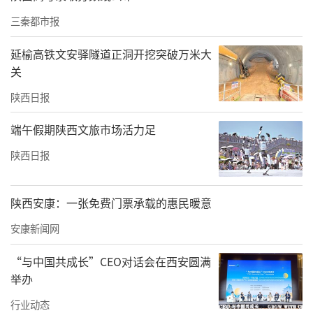
三秦都市报
延榆高铁文安驿隧道正洞开挖突破万米大
关
陕西日报
端午假期陕西文旅市场活力足
陕西日报
陕西安康：一张免费门票承载的惠民暖意
音乐会由音乐教育中心党支部书记曹耿献主
安康新闻网
持。在唐斯格婉转而激昂的马头琴独奏《我的
祖国》中，音乐会拉开帷幕，苍劲的琴声瞬间
“与中国共成长”CEO对话会在西安圆满
点燃现场氛围，将真挚细腻又气势磅礴的爱国
举办
热情诠释得淋漓尽致。
行业动态