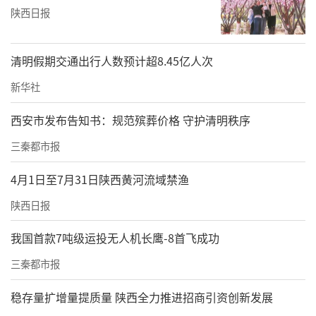
解不同民族的特点与文化，实现各民族的交
陕西日报
往、交流与交融，是校园铸牢中华民族共同体
意识的重要途径，也是加强审美教育、提升创
清明假期交通出行人数预计超8.45亿人次
新能力必不可少的方式。”
新华社
西安市发布告知书：规范殡葬价格 守护清明秩序
三秦都市报
4月1日至7月31日陕西黄河流域禁渔
陕西日报
我国首款7吨级运投无人机长鹰-8首飞成功
三秦都市报
西安交通大学音乐教育中心的教师们一致表
稳存量扩增量提质量 陕西全力推进招商引资创新发展
示，此次与马头琴艺术家的合作，是一次音乐