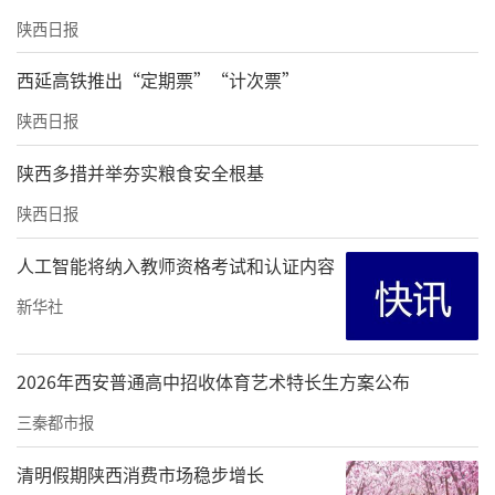
源、制作工艺与演奏技法，并邀请观众近距离
陕西日报
感受这一民族乐器的独特魅力。通过“演
西延高铁推出“定期票”“计次票”
+讲”相结合的形式，使师生们对民族音乐文化
有了更深入的了解。
陕西日报
演出结束后，师生们赞不绝口，激动地
陕西多措并举夯实粮食安全根基
说：“这场音乐会太震撼了！不仅让我领略到
陕西日报
马头琴和民族音乐的魅力，更感受到中华民族
人工智能将纳入教师资格考试和认证内容
文化的博大精深与多元一体，仿佛置身于广袤
新华社
的草原，内心充满了感动。”甚至有些学生专
门前来询问学校马头琴课程开设的情况。人文
2026年西安普通高中招收体育艺术特长生方案公布
学院副院长、铸牢中华民族共同体意识研究中
心副主任王伟表示：“音乐是最美的语言，也
三秦都市报
是民族文化的重要载体。通过欣赏民族音乐了
清明假期陕西消费市场稳步增长