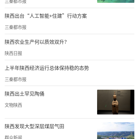
三秦都市报
域协同合作、产品服务创新、数字化转型、知
陕西出台“人工智能+住建”行动方案
识产权强化等议题凝聚行业共识、明确行动方
向。此次倡议的发布，不仅是对商务部《关于
三秦都市报
促进老字号创新发展的意见》的具体响应，更
陕西农业生产何以质效双升？
标志着全国老字号行业将以西安为起点，开启
陕西日报
跨区域协同、创新性发展的新篇章，为丝路文
化传承与消费市场升级注入更多活力。
上半年陕西经济运行总体保持稳的态势
三秦都市报
据悉，本次嘉年华为期三天，设置老字号展销
区、非遗及民俗体验区等多个特色区域，市民
陕西出土罕见陶俑
游客可沉浸式选购老字号好物、观赏非遗技艺
文物陕西
展示，还能体验“国潮音乐汇”“篝火民俗
荟”等特色表演。活动期间，主办方还推出了
陕西发现大型深层煤层气田
惠民福利：持有西安近期大型演唱会或体育赛
群众新闻