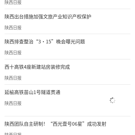
陕西日报
​陕西出台措施加强文旅产业知识产权保护
陕西日报
陕西排查整治“3·15”晚会曝光问题
陕西日报
西十高铁4座新建站房装修完成
陕西日报
延榆高铁苗山1号隧道贯通
陕西日报
陕西团队自主研制！“西光壹号06星”成功发射
陕西日报