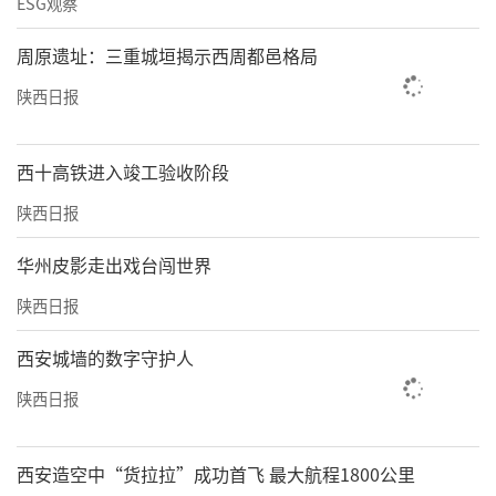
ESG观察
周原遗址：三重城垣揭示西周都邑格局
陕西日报
西十高铁进入竣工验收阶段
陕西日报
华州皮影走出戏台闯世界
陕西日报
西安城墙的数字守护人
陕西日报
西安造空中“货拉拉”成功首飞 最大航程1800公里