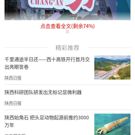
点击查看全文(剩余
74
%)
9月19日，“国货潮品・历久弥新——首届西安
丝路老字号国潮消费嘉年华”在西安大唐西市
精彩推荐
金市广场启幕。活动汇聚了来自北京、西安、
昆明、浙江、重庆、海南、广州、安徽、哈尔
千里通途半日还——西十高铁开行首月交
出亮眼答卷
滨、厦门、浙江、河南、云南、四川等全国十
余省市的优秀老字号企业，与西安本地非遗项
陕西日报
目、文创潮品同台亮相，为市民和游客打造了
陕西科研团队研发出无标记显微利器
一个集文化体验与消费购物于一体的国潮盛
陕西日报
会。
陕西始角石 把头足动物起源前推约3000
启动仪式上，10省市老字号商协会代表联合发
万年
布《西安丝路老字号创新发展倡议》，围绕区