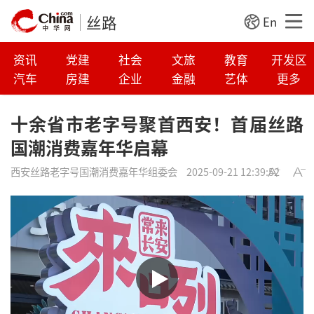
丝路
En
资讯
党建
社会
文旅
教育
开发区
汽车
房建
企业
金融
艺体
更多
十余省市老字号聚首西安！首届丝路
国潮消费嘉年华启幕
西安丝路老字号国潮消费嘉年华组委会
2025-09-21 12:39:52