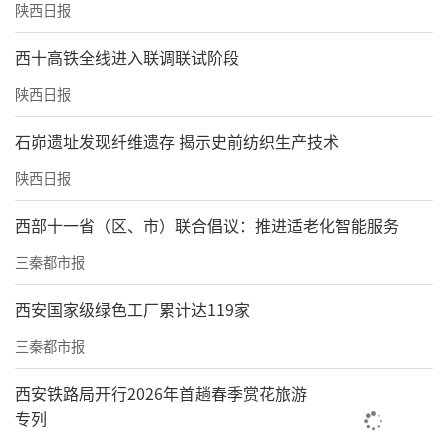
陕西日报
西十高铁全线进入联调联试阶段
陕西日报
石峁遗址发现纤维遗存 揭示史前纺织生产技术
陕西日报
西部十一省（区、市）联合倡议：推进适老化智能服务
三秦都市报
西安国家级绿色工厂累计达119家
三秦都市报
西安铁路局开行2026年首趟春季赏花旅游
专列