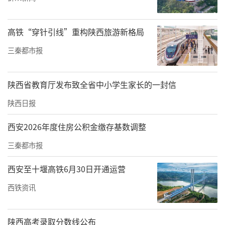
其作为唐代佛教建筑艺术遗产，也是佛教传入
中原地区并融入汉族文化的标志性建筑。安仁
高铁“穿针引线”重构陕西旅游新格局
坊遗址公园也是体彩吉祥物乐小星进驻的景区
之一。
三秦都市报
本次陕西赛区总决赛为期一天半，由开幕式、
陕西省教育厅发布致全省中小学生家长的一封信
选手对弈、颁奖仪式三个部分组成，参赛选手
陕西日报
对弈采用积分编排制，在完成7轮比赛后，根据
积分由高到低依次排名。
西安2026年度住房公积金缴存基数调整
三秦都市报
西安至十堰高铁6月30日开通运营
西铁资讯
陕西高考录取分数线公布