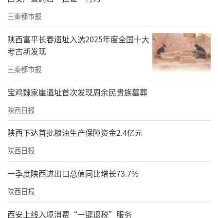
三秦都市报
陕西富平长春遗址入选2025年度全国十大
考古新发现
三秦都市报
国家象棋大师柳天为四至六名获奖选手颁奖
赛后，参赛棋手纷纷表示，感谢公益体彩助力
宝鸡魏家崖遗址首次发现周余民贵族墓葬
象棋运动发展，感谢陕西体彩举办的棋友盛
陕西日报
会，期盼明年大赛再聚首。
陕西下达首批粮油生产保障资金2.4亿元
由国家体育总局体育彩票管理中心和中国象棋
陕西日报
协会联合主办的“好运‘弈棋’来”中国体育
一季度陕西进出口总值同比增长73.7%
彩票全国象棋民间棋王争霸赛已开展了六届。
该活动自8月份在我省开赛以来，采取“线上报
陕西日报
名，线下体彩门店参赛”的方式，累计比赛场
西安上线入境消费“一键退税”服务