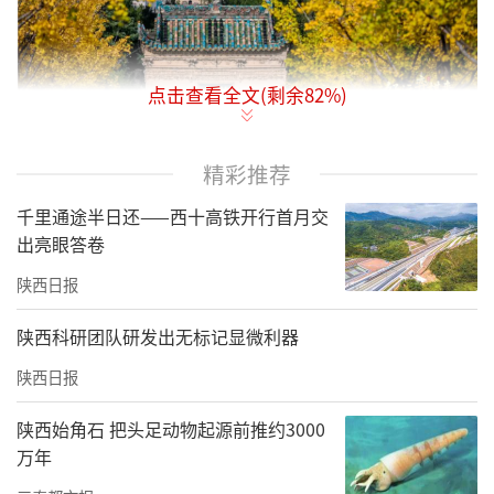
点击查看全文(剩余
82
%)
10月30日、31日，2025年中国体育彩票全国象
精彩推荐
棋民间棋王争霸赛陕西赛区总决赛在西安市小
千里通途半日还——西十高铁开行首月交
雁塔南广场（安仁坊遗址公园南广场）圆满落
出亮眼答卷
幕。来自全省各市共30名参赛选手经过7轮激烈
陕西日报
角逐，奉献了一场精彩绝伦的比赛。最终，陕
西棋王由宝鸡市选手高飞夺取。延安市选手宜
陕西科研团队研发出无标记显微利器
军军、汉中市选手吴卫宾分别获的亚军、季
陕西日报
军。西安市选手丁晓东、渭南市选手戚红波、
陕西始角石 把头足动物起源前推约3000
咸阳市选手郭治河分别位列第四名、第五名、
万年
第六名获得优胜奖。棋王高飞将代表陕西前往1