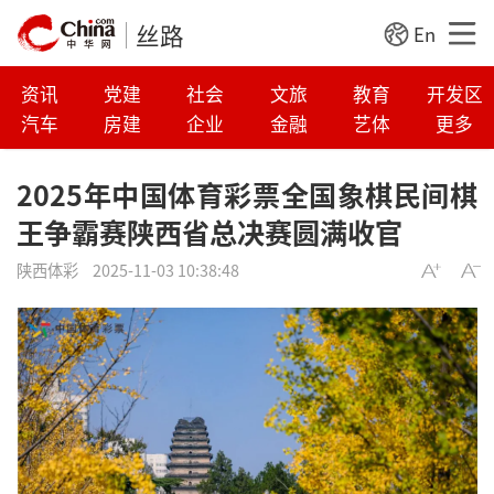
丝路
En
资讯
党建
社会
文旅
教育
开发区
汽车
房建
企业
金融
艺体
更多
2025年中国体育彩票全国象棋民间棋
王争霸赛陕西省总决赛圆满收官
陕西体彩
2025-11-03 10:38:48