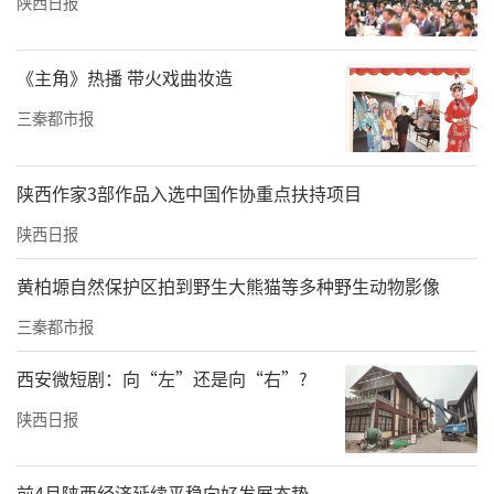
陕西日报
省体彩中心主任助理周锋为冠军高飞颁奖
《主角》热播 带火戏曲妆造
三秦都市报
陕西作家3部作品入选中国作协重点扶持项目
陕西日报
黄柏塬自然保护区拍到野生大熊猫等多种野生动物影像
三秦都市报
西安微短剧：向“左”还是向“右”?
省体彩中心品牌宣传部副部长杜康为亚军宜军军颁奖
陕西日报
前4月陕西经济延续平稳向好发展态势