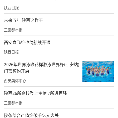
次已达1万余场，赛事历时3个月，产生了各市
陕西日报
棋王和省级棋王。
未来五年 陕西这样干
通过“因彩结缘，以棋会友”的方式，为广大
三秦都市报
象棋爱好者提供了广阔的切磋平台，使公众更
了解体育彩票的公益属性，也为体彩实体店销
西安直飞维也纳航线开通
售增添乐趣，传承发扬了中华民族文化瑰宝。
陕西日报
责任编辑：秦川 龚志成
2026年世界泳联花样游泳世界杯(西安站)
门票预约开启
西安奥体中心
陕西26所高校登上主榜 7所进百强
三秦都市报
陕茶综合产值突破千亿元大关