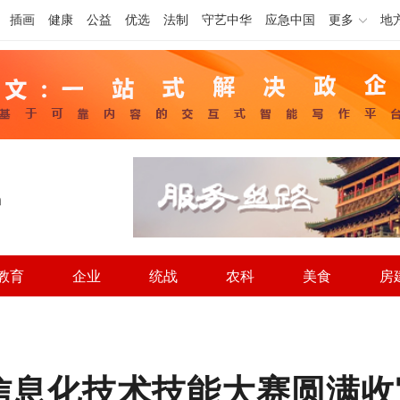
插画
健康
公益
优选
法制
守艺中华
应急中国
更多
地
h
教育
企业
统战
农科
美食
房
信息化技术技能大赛圆满收