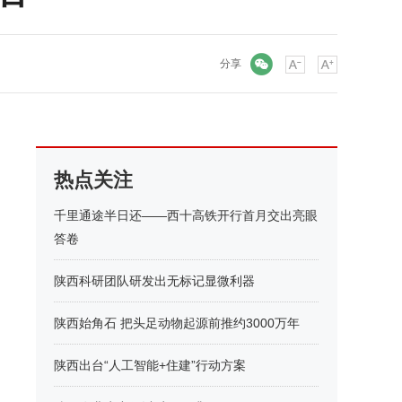
微信
分享
热点关注
千里通途半日还——西十高铁开行首月交出亮眼
答卷
陕西科研团队研发出无标记显微利器
陕西始角石 把头足动物起源前推约3000万年
陕西出台“人工智能+住建”行动方案