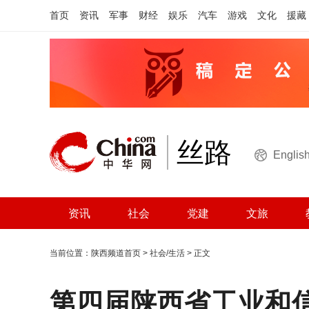
首页
资讯
军事
财经
娱乐
汽车
游戏
文化
援藏
丝路
Englis
资讯
社会
党建
文旅
当前位置：
陕西频道首页
>
社会/生活
> 正文
第四届陕西省工业和