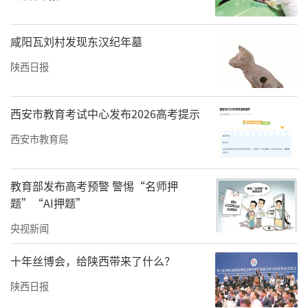
投身牦牛产业，2019年正式成立公司，深耕牦
牛文化与产品开发，决心把家乡土特产做大做
咸阳瓦刘村发现东汉纪年墓
强。
陕西日报
周优旦的“头雁”效应已然显现。他带动周边1
00多户乡亲参与产业，乡亲们通过种植饲草、
西安市教育考试中心发布2026高考提示
养殖牦牛，或将农产品和牦牛卖给公司，或在
西安市教育局
厂里打零工增加收入。
宁夏展位茶香诱人，郭巧玲正娴熟地冲泡着八
教育部发布高考预警 警惕“名师押
宝茶。作为宁夏“头雁”，郭巧玲带领团队深
题”“AI押题”
耕非遗八宝茶，推进三产融合。
央视新闻
目前公司每年带动200多户农户增收，年均增收
十年丝博会，给陕西带来了什么？
总额达321万元，实现每户年均增收超万元。
陕西日报