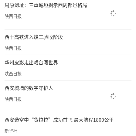
周原遗址：三重城垣揭示西周都邑格局
陕西日报
西十高铁进入竣工验收阶段
陕西日报
华州皮影走出戏台闯世界
陕西日报
西安城墙的数字守护人
陕西日报
西安造空中“货拉拉”成功首飞 最大航程1800公里
新华社