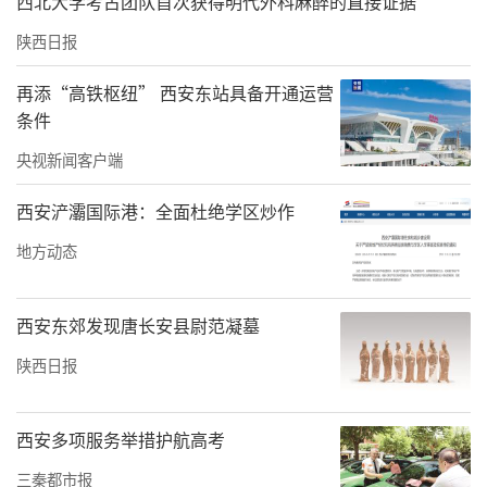
西北大学考古团队首次获得明代外科麻醉的直接证据
与，户均年增收1万元，其镇巴腊肉已经销往北
陕西日报
京、浙江等地。今年是她首次参加农高
会：“卖了不少，很多人慕名而来。”
再添“高铁枢纽” 西安东站具备开通运营
条件
从“单打独斗”到“带富一方”
央视新闻客户端
“头雁”不仅要自己飞，还要带领“群雁”齐
西安浐灞国际港：全面杜绝学区炒作
飞。
地方动态
青海“头雁”周优旦的牦牛肉展位肉香浓郁，
他递出试吃装介绍：“这是我们家乡的特
西安东郊发现唐长安县尉范凝墓
色。”展台上，牦牛肉礼盒及各类牦牛肉制品
陕西日报
整齐陈列，引得参观者纷纷驻足咨询、品尝。
“自己富了不算富，带着乡亲们一起富才是真
西安多项服务举措护航高考
的富。”秉持着这一理念，他从2013年开始便
三秦都市报