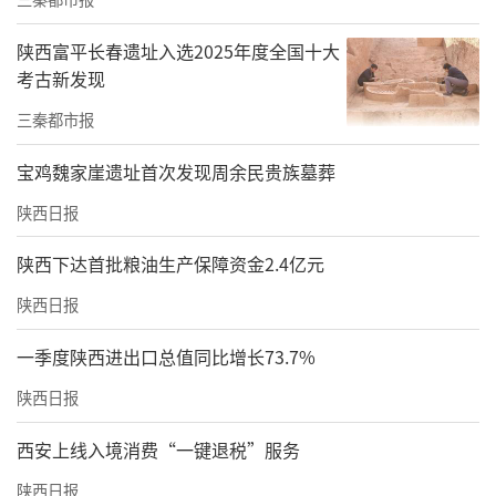
涵
）
陕西富平长春遗址入选2025年度全国十大
责任编辑：白睿祺 赵森
考古新发现
三秦都市报
宝鸡魏家崖遗址首次发现周余民贵族墓葬
陕西日报
陕西下达首批粮油生产保障资金2.4亿元
陕西日报
一季度陕西进出口总值同比增长73.7%
陕西日报
西安上线入境消费“一键退税”服务
陕西日报