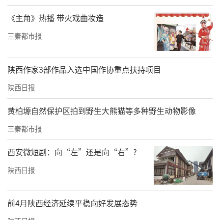
农业“头雁”不仅要自己干得好，形成稳定的
经营模式和一定规模，也要有带动农户共同发
《主角》热播 带火戏曲妆造
展的意愿。甘肃“头雁”杨文德对此深有感
三秦都市报
触。
陕西作家3部作品入选中国作协重点扶持项目
“祖祖辈辈种百合，可销路窄、加工差，这么
好的东西藏在深闺人未识。”他坦言，正是这
陕西日报
份遗憾，让他决心深耕百合产业。
黄柏塬自然保护区拍到野生大熊猫等多种野生动物影像
通过“头雁”培训，杨文德牵头建立联农带农
三秦都市报
机制，从“单打独斗收购”转为“定标准、定
西安微短剧：向“左”还是向“右”?
向收”，引导农户科学种植。目前已直接带动1
陕西日报
20户农户，间接带动400多户增收。
安徽展区的藏红花是“头雁”张小丽填补国内
前4月陕西经济延续平稳向好发展态势
空白的骄傲。