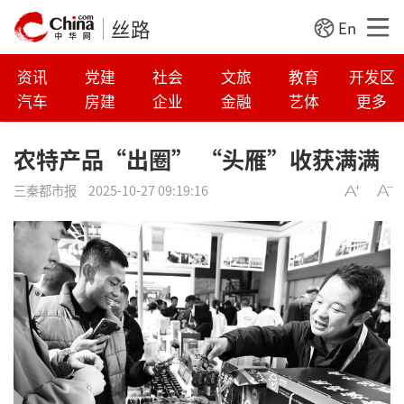
丝路
En
资讯
党建
社会
文旅
教育
开发区
汽车
房建
企业
金融
艺体
更多
农特产品“出圈” “头雁”收获满满
三秦都市报
2025-10-27 09:19:16