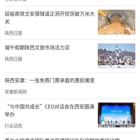
作为贵州“头雁”代表，汪小民目前已带动周
延榆高铁文安驿隧道正洞开挖突破万米大
边2万多户农户增收。企业免费给农户提供猪仔
关
并传授养殖技术，等猪养大后再统一回收，还
陕西日报
会将加工后的猪肉回馈一部分给农户。
端午假期陕西文旅市场活力足
不远处，身着精美苗族服装的镇巴县镇农源农
陕西日报
牧有限公司总经理杨丽格外引人注目。她手持
镇巴腊肉介绍：“这是咱大巴山的腊肉，柏枝
陕西安康：一张免费门票承载的惠民暖意
慢熏60天。”
安康新闻网
作为土生土长的镇巴人，杨丽自幼耳濡目染父
“与中国共成长”CEO对话会在西安圆满
辈种地养猪做腊肉的手艺。2009年，她开始经
举办
营生猪养殖，并传承镇巴腊肉制作技艺。
行业动态
作为陕西“头雁”，杨丽带动30余户农户参