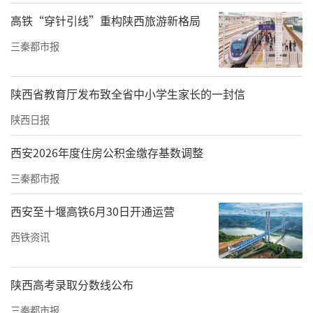
高铁“穿针引线”重构陕西旅游新格局
展位前，贵州“头雁”汪小民正忙着现切火
三秦都市报
腿，参观者尝后纷纷称赞“咸香入味，好
吃”。
陕西省教育厅发布致全省中小学生家长的一封信
“打小就看父亲做火腿，以前顶多自家吃，哪
陕西日报
敢想能做成产业。这都是‘头雁’培训项目给
的底气。”贵州盘州泥猪河食品公司负责人汪
西安2026年度住房公积金缴存基数调整
小民笑着说。
三秦都市报
汪小民于2023年参与了“头雁”培训：“结识
西安至十堰高铁6月30日开通运营
了很多行业伙伴，资源通了，思路也跟着活
西铁资讯
了。”此后，他带着团队深挖民族风味，火腿
点心、滇式月饼、鲜花饼等新品轮番登场，稳
陕西高考录取分数线公布
稳占据云贵川市场，销量一年比一年好。
三秦都市报