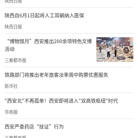
陕西日报
“以前国内藏红花全靠进口，我就想试试在亳
陕西自6月1日起将人工耳蜗纳入医保
州种出来。”从33颗种球起步，经30多年培
陕西日报
育，她不仅实现了藏红花仿野生种植，更让国
产藏红花的苷类成分含量达到进口的2-3倍。
“博物馆月”西安推出200余项特色文博
活动
作为“头雁”，张小丽不仅带动30余户农户种
三秦都市报
植300多亩藏红花，每季花期还能带动600至10
00人就业，年销30万吨种球种苗。
铁路部门将推出老年旅客淡季周中购票优惠服务
新华社
四年来，西北农林科技大学已承担陕西、甘
肃、宁夏等8省份共5591名“头雁”的培育任
"西安北"不再孤单！西安即将进入"双高铁枢纽"时代
务。这些学员累计带动近5万个新型农业经营主
华商报
体和20万农户共同发展，真正实现了从“一人
西安严查药店“挂证”行为
致富”到“带富一方”的跨越。（
记者 石喻
三秦都市报