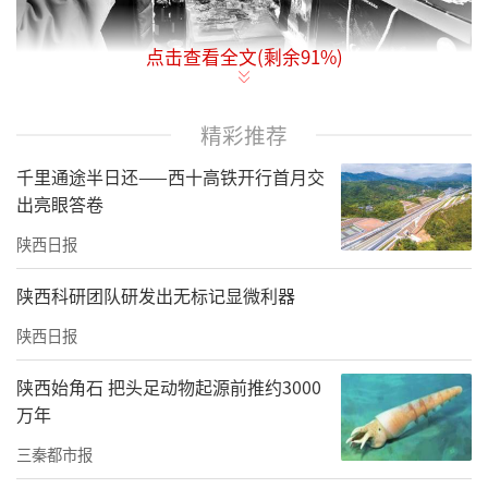
点击查看全文(剩余
91
%)
精彩推荐
青海“头雁”周优旦为参会者介绍牦牛肉制品。记者马昭 摄
千里通途半日还——西十高铁开行首月交
出亮眼答卷
陕西日报
陕西科研团队研发出无标记显微利器
陕西日报
陕西始角石 把头足动物起源前推约3000
万年
三秦都市报