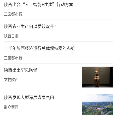
陕西出台“人工智能+住建”行动方案
宁夏“头雁”郭巧玲为参会者推介八宝茶。记者马昭 摄
三秦都市报
雁飞千里靠头雁。本届农高会期间，“乡村振
陕西农业生产何以质效双升？
兴带头人‘头雁’特色农产品展”上，来自陕
陕西日报
西、甘肃、新疆、山西、宁夏、安徽、青海、
上半年陕西经济运行总体保持稳的态势
贵州八省区的“头雁”代表，携各地特色农产
品与联农带农实践成果亮相。
三秦都市报
2022年农业农村部、财政部联合启动“乡村产
陕西出土罕见陶俑
业振兴带头人‘头雁’项目”，计划5年培育10
文物陕西
万名高素质乡村产业带头人。作为首批承担该
项目的高校，西北农林科技大学开启了“头
陕西发现大型深层煤层气田
雁”培育。
群众新闻
从“自家吃”到“销全国”